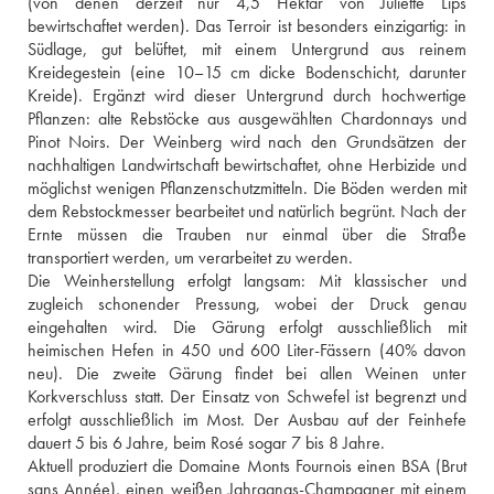
(von denen derzeit nur 4,5 Hektar von Juliette Lips 
bewirtschaftet werden). Das Terroir ist besonders einzigartig: in 
Südlage, gut belüftet, mit einem Untergrund aus reinem 
Kreidegestein (eine 10–15 cm dicke Bodenschicht, darunter 
Kreide). Ergänzt wird dieser Untergrund durch hochwertige 
Pflanzen: alte Rebstöcke aus ausgewählten Chardonnays und 
Pinot Noirs. Der Weinberg wird nach den Grundsätzen der 
nachhaltigen Landwirtschaft bewirtschaftet, ohne Herbizide und 
möglichst wenigen Pflanzenschutzmitteln. Die Böden werden mit 
dem Rebstockmesser bearbeitet und natürlich begrünt. Nach der 
Ernte müssen die Trauben nur einmal über die Straße 
transportiert werden, um verarbeitet zu werden. 

Die Weinherstellung erfolgt langsam: Mit klassischer und 
zugleich schonender Pressung, wobei der Druck genau 
eingehalten wird. Die Gärung erfolgt ausschließlich mit 
heimischen Hefen in 450 und 600 Liter-Fässern (40% davon 
neu). Die zweite Gärung findet bei allen Weinen unter 
Korkverschluss statt. Der Einsatz von Schwefel ist begrenzt und 
erfolgt ausschließlich im Most. Der Ausbau auf der Feinhefe 
dauert 5 bis 6 Jahre, beim Rosé sogar 7 bis 8 Jahre.
Aktuell produziert die Domaine Monts Fournois einen BSA (Brut 
sans Année), einen weißen Jahrgangs-Champagner mit einem 