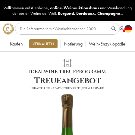
Willkommen auf iDealwine,
online-Weinauktionshaus
und
Weinhandlung
der besten Weine der Welt:
Burgund
,
Bordeaux
,
Champagne
...
Kaufen
Notierung
Wein-Enzyklopädie
VERKAUFEN
IDEALWINE-TREUEPROGRAMM
Treueangebot
Erhalten Sie Rabatt-Coupons bei jedem Einkauf!