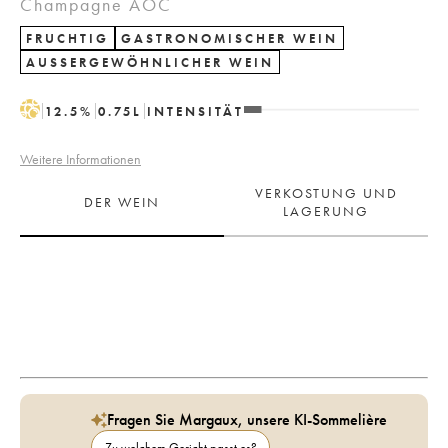
Champagne AOC
FRUCHTIG
GASTRONOMISCHER WEIN
AUSSERGEWÖHNLICHER WEIN
H
12.5
%
0.75
L
INTENSITÄT
Weitere Informationen
VERKOSTUNG UND
DER WEIN
LAGERUNG
Fragen Sie Margaux, unsere KI-Sommelière
Zu welchem Gericht passt es?