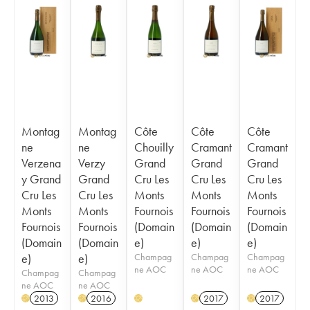
Montag
Montag
Côte
Côte
Côte
ne
ne
Chouilly
Cramant
Cramant
Verzena
Verzy
Grand
Grand
Grand
y Grand
Grand
Cru Les
Cru Les
Cru Les
Cru Les
Cru Les
Monts
Monts
Monts
Monts
Monts
Fournois
Fournois
Fournois
Fournois
Fournois
(Domain
(Domain
(Domain
(Domain
(Domain
e)
e)
e)
e)
e)
Champag
Champag
Champag
ne AOC
ne AOC
ne AOC
Champag
Champag
ne AOC
ne AOC
2013
2016
2017
2017
H
H
H
H
H