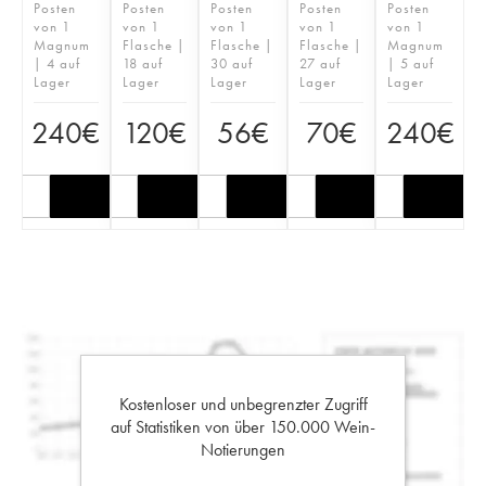
Posten
Posten
Posten
Posten
Posten
von 1
von 1
von 1
von 1
von 1
Magnum
Flasche |
Flasche |
Flasche |
Magnum
| 4 auf
18 auf
30 auf
27 auf
| 5 auf
Lager
Lager
Lager
Lager
Lager
240
€
120
€
56
€
70
€
240
€
Kostenloser und unbegrenzter Zugriff
auf Statistiken von über 150.000 Wein-
Notierungen