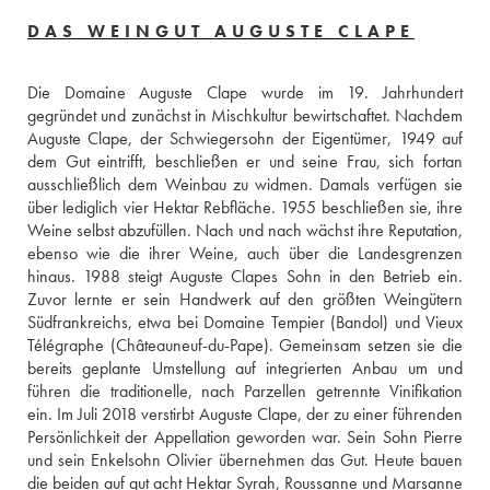
DAS WEINGUT AUGUSTE CLAPE
Die Domaine Auguste Clape wurde im 19. Jahrhundert 
gegründet und zunächst in Mischkultur bewirtschaftet. Nachdem 
Auguste Clape, der Schwiegersohn der Eigentümer, 1949 auf 
dem Gut eintrifft, beschließen er und seine Frau, sich fortan 
ausschließlich dem Weinbau zu widmen. Damals verfügen sie 
über lediglich vier Hektar Rebfläche. 1955 beschließen sie, ihre 
Weine selbst abzufüllen. Nach und nach wächst ihre Reputation, 
ebenso wie die ihrer Weine, auch über die Landesgrenzen 
hinaus. 1988 steigt Auguste Clapes Sohn in den Betrieb ein. 
Zuvor lernte er sein Handwerk auf den größten Weingütern 
Südfrankreichs, etwa bei Domaine Tempier (Bandol) und Vieux 
Télégraphe (Châteauneuf-du-Pape). Gemeinsam setzen sie die 
bereits geplante Umstellung auf integrierten Anbau um und 
führen die traditionelle, nach Parzellen getrennte Vinifikation 
ein. Im Juli 2018 verstirbt Auguste Clape, der zu einer führenden 
Persönlichkeit der Appellation geworden war. Sein Sohn Pierre 
und sein Enkelsohn Olivier übernehmen das Gut. Heute bauen 
die beiden auf gut acht Hektar Syrah, Roussanne und Marsanne 