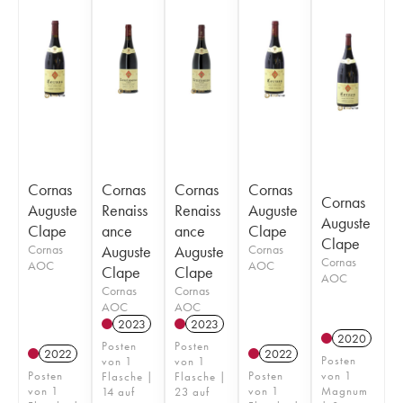
Cornas
Cornas
Cornas
Cornas
Cornas
Auguste
Renaiss
Renaiss
Auguste
Auguste
Clape
ance
ance
Clape
Clape
Cornas
Auguste
Auguste
Cornas
Cornas
AOC
AOC
Clape
Clape
AOC
Cornas
Cornas
AOC
AOC
2023
2023
2020
Posten
Posten
2022
2022
Posten
von 1
von 1
Posten
Posten
von 1
Flasche |
Flasche |
von 1
von 1
Magnum
14 auf
23 auf