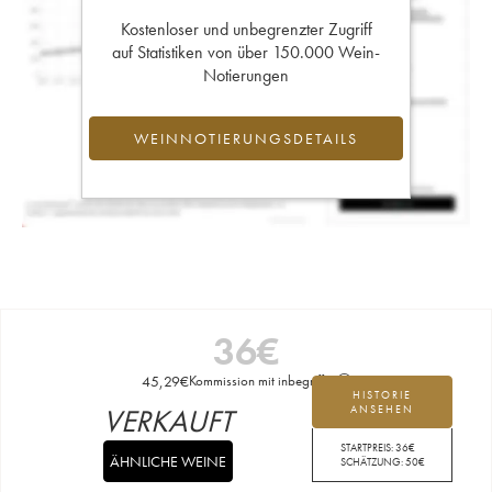
Kostenloser und unbegrenzter Zugriff
auf Statistiken von über 150.000 Wein-
Notierungen
WEINNOTIERUNGSDETAILS
36
€
45,29
€
Kommission mit inbegriffen
HISTORIE
VERKAUFT
ANSEHEN
STARTPREIS:
36
€
ÄHNLICHE WEINE
SCHÄTZUNG:
50
€