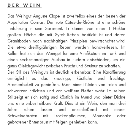
DER WEIN
Das Weingut Auguste Clape ist zweifellos eines der besten der 
Appellation Cornas. Der rote Côtes-du-Rhône ist eine schöne 
Einführung in sein Sortiment. Er stammt von einer 1 Hektar 
großen Fläche die mit Syrah-Reben bestückt ist und deren 
Granitboden nach nachhaltigen Prinzipien bewirtschaftet wird. 
Die etwa dreißigjährigen Reben werden handverlesen. Im 
Keller hat sich das Weingut für eine Vinifikation im Tank und 
einen sechsmonatigen Ausbau in Fudern entschieden, um ein 
gutes Gleichgewicht zwischen Frucht und Struktur zu schaffen. 
Der Stil des Weinguts ist deutlich erkennbar. Eine Karaffierung 
ermöglicht es das knackige, köstliche und fruchtige 
Aromenbukett zu genießen. Man nimmt Noten von roten und 
schwarzen Früchten und von weißem Pfeffer wahr. Im selben 
Stil zeigt er sich saftig und köstlich im Mund und bietet Dichte 
und eine unbestreitbare Kraft. Dies ist ein Wein, den man drei 
Jahre ruhen lassen und anschließend mit einem 
Schweinebraten mit Trockenpflaumen, Moussaka oder 
gebratener Entenbrust mit Feigen genießen kann.