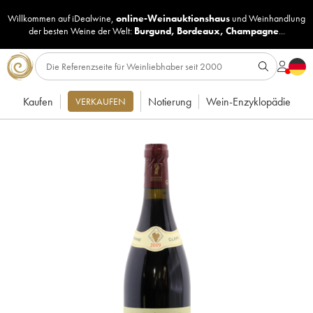
Willkommen auf iDealwine,
online-Weinauktionshaus
und
Weinhandlung
der besten Weine der Welt:
Burgund
,
Bordeaux
,
Champagne
...
Kaufen
Notierung
Wein-Enzyklopädie
VERKAUFEN