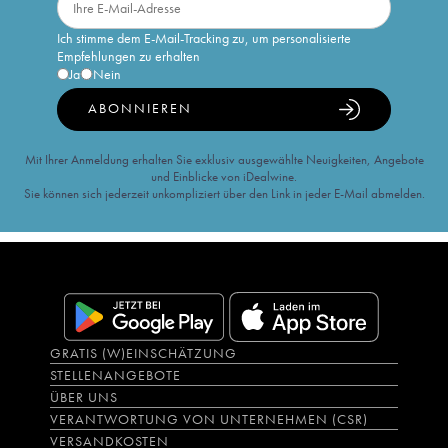
Ich stimme dem E-Mail-Tracking zu, um personalisierte
Empfehlungen zu erhalten
Ja
Nein
ABONNIEREN
Mit Ihrer Anmeldung erhalten Sie exklusiv ausgewählte Neuigkeiten, Angebote
und Einblicke von iDealwine.
Sie können sich jederzeit unkompliziert über den Link in jeder E-Mail abmelden.
GRATIS (W)EINSCHÄTZUNG
STELLENANGEBOTE
ÜBER UNS
VERANTWORTUNG VON UNTERNEHMEN (CSR)
VERSANDKOSTEN