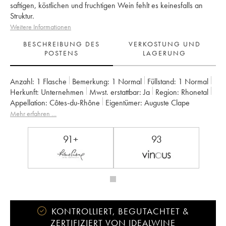
saftigen, köstlichen und fruchtigen Wein fehlt es keinesfalls an
Struktur.
Weitere Informationen
BESCHREIBUNG DES
VERKOSTUNG UND
POSTENS
LAGERUNG
Anzahl:
1 Flasche
Bemerkung:
1 Normal
Füllstand:
1
Normal
Herkunft:
unternehmen
Mwst. erstattbar:
ja
Region:
Rhonetal
Appellation:
Côtes-du-Rhône
Eigentümer:
Auguste Clape
Mehr erfahren …
91+
93
KONTROLLIERT, BEGUTACHTET &
ZERTIFIZIERT VON IDEALWINE