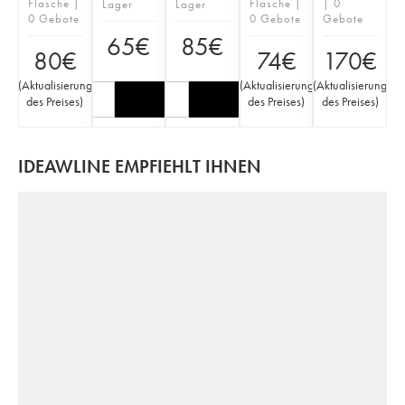
Flasche |
Flasche |
| 0
Lager
Lager
0 Gebote
0 Gebote
Gebote
65
€
85
€
80
€
74
€
170
€
(
Aktualisierung
(
Aktualisierung
(
Aktualisierung
des Preises
)
des Preises
)
des Preises
)
IDEAWLINE EMPFIEHLT IHNEN