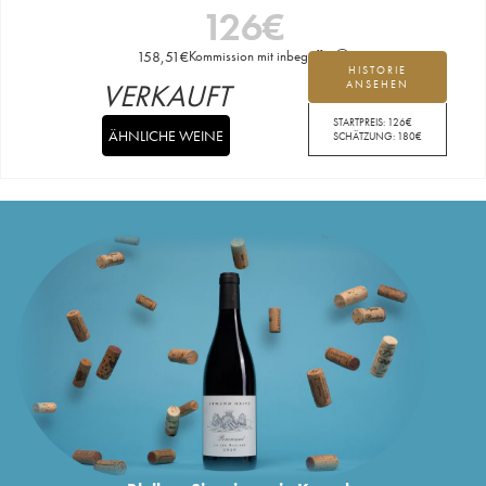
126
€
158,51
€
Kommission mit inbegriffen
HISTORIE
VERKAUFT
ANSEHEN
STARTPREIS:
126
€
ÄHNLICHE WEINE
SCHÄTZUNG:
180
€