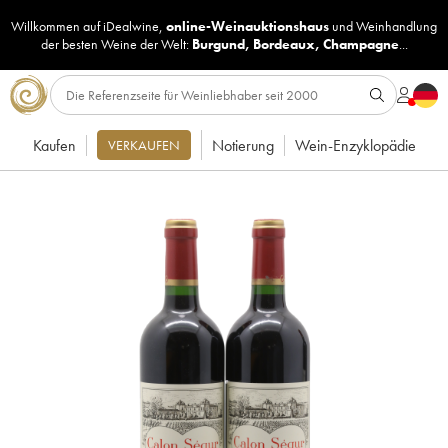
Willkommen auf iDealwine,
online-Weinauktionshaus
und
Weinhandlung
der besten Weine der Welt:
Burgund
,
Bordeaux
,
Champagne
...
Kaufen
Notierung
Wein-Enzyklopädie
VERKAUFEN