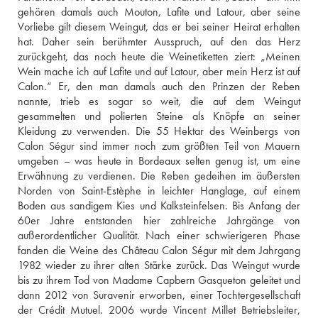
gehören damals auch Mouton, Lafite und Latour, aber seine 
Vorliebe gilt diesem Weingut, das er bei seiner Heirat erhalten 
hat. Daher sein berühmter Ausspruch, auf den das Herz 
zurückgeht, das noch heute die Weinetiketten ziert: „Meinen 
Wein mache ich auf Lafite und auf Latour, aber mein Herz ist auf 
Calon.“ Er, den man damals auch den Prinzen der Reben 
nannte, trieb es sogar so weit, die auf dem Weingut 
gesammelten und polierten Steine als Knöpfe an seiner 
Kleidung zu verwenden. Die 55 Hektar des Weinbergs von 
Calon Ségur sind immer noch zum größten Teil von Mauern 
umgeben – was heute in Bordeaux selten genug ist, um eine 
Erwähnung zu verdienen. Die Reben gedeihen im äußersten 
Norden von Saint-Estèphe in leichter Hanglage, auf einem 
Boden aus sandigem Kies und Kalksteinfelsen. Bis Anfang der 
60er Jahre entstanden hier zahlreiche Jahrgänge von 
außerordentlicher Qualität. Nach einer schwierigeren Phase 
fanden die Weine des Château Calon Ségur mit dem Jahrgang 
1982 wieder zu ihrer alten Stärke zurück. Das Weingut wurde 
bis zu ihrem Tod von Madame Capbern Gasqueton geleitet und 
dann 2012 von Suravenir erworben, einer Tochtergesellschaft 
der Crédit Mutuel. 2006 wurde Vincent Millet Betriebsleiter, 