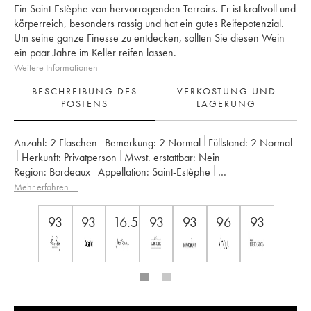
Ein Saint-Estèphe von hervorragenden Terroirs. Er ist kraftvoll und
körperreich, besonders rassig und hat ein gutes Reifepotenzial.
Um seine ganze Finesse zu entdecken, sollten Sie diesen Wein
ein paar Jahre im Keller reifen lassen.
Weitere Informationen
BESCHREIBUNG DES
VERKOSTUNG UND
POSTENS
LAGERUNG
Anzahl:
2 Flaschen
Bemerkung:
2 Normal
Füllstand:
2
Normal
Herkunft:
privatperson
Mwst. erstattbar:
nein
Region:
Bordeaux
Appellation:
Saint-Estèphe
Klassifizierung:
3ème Grand Cru Classé
Mehr erfahren …
Eigentümer:
Suravenir Assurances
93
93
16.5
93
93
96
93