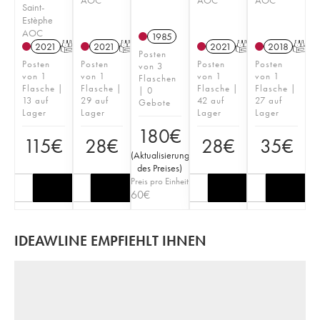
Saint-
Estèphe
AOC
1985
2021
T
2021
T
2021
T
2018
T
Posten
Posten
Posten
Posten
Posten
von 3
von 1
von 1
von 1
von 1
Flaschen
Flasche |
Flasche |
Flasche |
Flasche |
| 0
13 auf
29 auf
42 auf
27 auf
Gebote
Lager
Lager
Lager
Lager
180
€
115
€
28
€
28
€
35
€
(
Aktualisierung
des Preises
)
Preis pro Einheit
60
€
IDEAWLINE EMPFIEHLT IHNEN