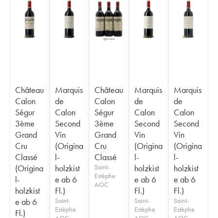
Château
Marquis
Château
Marquis
Marquis
Calon
de
Calon
de
de
Ségur
Calon
Ségur
Calon
Calon
3ème
Second
3ème
Second
Second
Grand
Vin
Grand
Vin
Vin
Cru
(Origina
Cru
(Origina
(Origina
Classé
l-
Classé
l-
l-
(Origina
holzkist
Saint-
holzkist
holzkist
Estèphe
l-
e ab 6
e ab 6
e ab 6
AOC
holzkist
Fl.)
Fl.)
Fl.)
e ab 6
Saint-
Saint-
Saint-
Estèphe
Estèphe
Estèphe
Fl.)
AOC
AOC
AOC