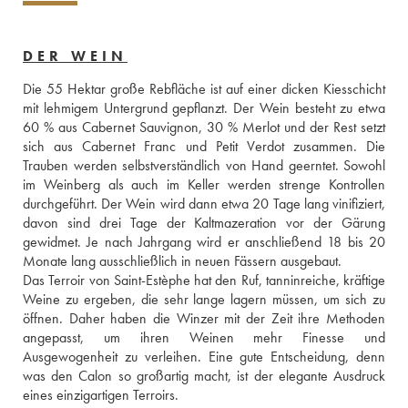
DER WEIN
Die 55 Hektar große Rebfläche ist auf einer dicken Kiesschicht 
mit lehmigem Untergrund gepflanzt. Der Wein besteht zu etwa 
60 % aus Cabernet Sauvignon, 30 % Merlot und der Rest setzt 
sich aus Cabernet Franc und Petit Verdot zusammen. Die 
Trauben werden selbstverständlich von Hand geerntet. Sowohl 
im Weinberg als auch im Keller werden strenge Kontrollen 
durchgeführt. Der Wein wird dann etwa 20 Tage lang vinifiziert, 
davon sind drei Tage der Kaltmazeration vor der Gärung 
gewidmet. Je nach Jahrgang wird er anschließend 18 bis 20 
Monate lang ausschließlich in neuen Fässern ausgebaut. 
Das Terroir von Saint-Estèphe hat den Ruf, tanninreiche, kräftige 
Weine zu ergeben, die sehr lange lagern müssen, um sich zu 
öffnen. Daher haben die Winzer mit der Zeit ihre Methoden 
angepasst, um ihren Weinen mehr Finesse und 
Ausgewogenheit zu verleihen. Eine gute Entscheidung, denn 
was den Calon so großartig macht, ist der elegante Ausdruck 
eines einzigartigen Terroirs. 