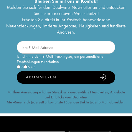
Bleiben Sie mit uns in Kontakt
Melden Sie sich für den iDealwine-Newsletter an und entdecken
Sie unsere exklusiven Weinschätze!
Erhalten Sie direkt in Ihr Postfach handverlesene
Neuentdeckungen, limitierte Angebote, Neuigkeiten und fundierte
Analysen.
Ich stimme dem E-Mail-Tracking zu, um personalisierte
Empfehlungen zu erhalten
Ja
Nein
ABONNIEREN
Mit Ihrer Anmeldung erhalten Sie exklusiv ausgewählte Neuigkeiten, Angebote
und Einblicke von iDealwine.
Sie können sich jederzeit unkompliziert über den Link in jeder E-Mail abmelden.