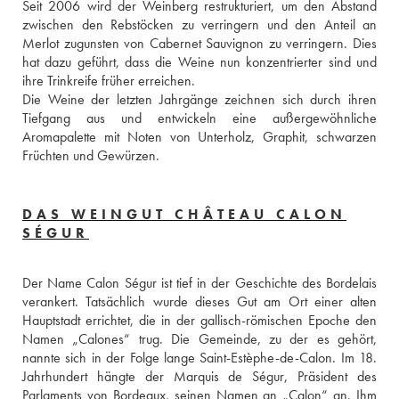
Seit 2006 wird der Weinberg restrukturiert, um den Abstand 
zwischen den Rebstöcken zu verringern und den Anteil an 
Merlot zugunsten von Cabernet Sauvignon zu verringern. Dies 
hat dazu geführt, dass die Weine nun konzentrierter sind und 
ihre Trinkreife früher erreichen. 
Die Weine der letzten Jahrgänge zeichnen sich durch ihren 
Tiefgang aus und entwickeln eine außergewöhnliche 
Aromapalette mit Noten von Unterholz, Graphit, schwarzen 
Früchten und Gewürzen.
DAS WEINGUT CHÂTEAU CALON
SÉGUR
Der Name Calon Ségur ist tief in der Geschichte des Bordelais 
verankert. Tatsächlich wurde dieses Gut am Ort einer alten 
Hauptstadt errichtet, die in der gallisch-römischen Epoche den 
Namen „Calones“ trug. Die Gemeinde, zu der es gehört, 
nannte sich in der Folge lange Saint-Estèphe-de-Calon. Im 18. 
Jahrhundert hängte der Marquis de Ségur, Präsident des 
Parlaments von Bordeaux, seinen Namen an „Calon“ an. Ihm 