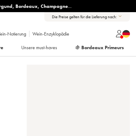
rgund
,
Bordeaux
,
Champagne
...
Die Preise gelten für die Lieferung nach:
ein-Notierung
Wein-Enzyklopädie
re
Unsere must-haves
🍇
Bordeaux Primeurs