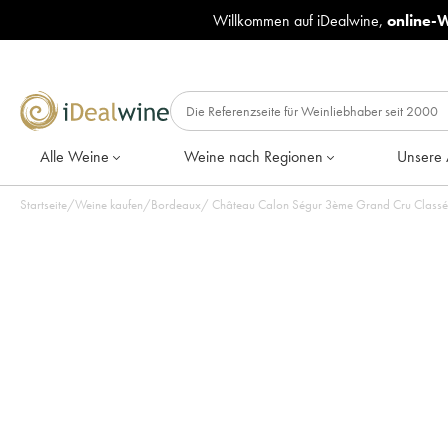
Willkommen auf iDealwine,
online-
Alle Weine
Weine nach Regionen
Unsere 
Startseite
/
Weine kaufen
/
Bordeaux
/