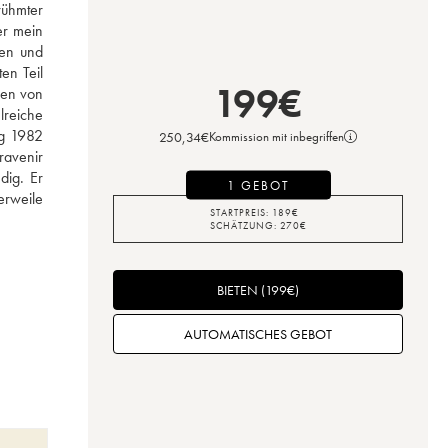
ühmter 
r mein 
en und 
n Teil 
199
€
en von 
reiche 
g 1982 
250,34
€
Kommission mit inbegriffen
avenir 
ig. Er 
1 GEBOT
rweile 
STARTPREIS:
189
€
SCHÄTZUNG:
270
€
BIETEN
(
199
€
)
AUTOMATISCHES GEBOT