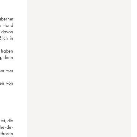
bernet 
n Hand 
 davon 
ich in 
 haben 
, denn 
en von 
en von 
t, die 
phe-de-
ehören 