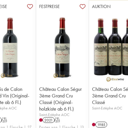
EISE
FESTPREISE
AUKTION
s de Calon
Château Calon Ségur
Château Calon Sé
 Vin (Original-
3ème Grand Cru
3ème Grand Cru
te ab 6 Fl.)
Classé (Original-
Classé
stèphe AOC
holzkiste ab 6 Fl.)
Saint-Estèphe AOC
Saint-Estèphe AOC
T
2021
T
1985
von 1 Flasche | 27
Posten von 1 Flasche | 13