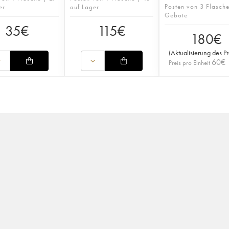
Posten von 3 Flasch
er
auf Lager
Gebote
35
€
115
€
180
€
(
Aktualisierung des Pr
60
€
Preis pro Einheit