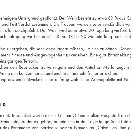
t lehmigem Untergrund gepflanzt. Der Wein besteht zu etwa 60 % aus Ca
c und Petit Verdot zusammen. Die Trauben werden selbstverständlich vo
trollen durchgeführt. Der Wein wird dann etwa 20 Tage lang vinifiziert,
ach Jahrgang wird er anschließend 18 bis 20 Monate lang ausschließl
eine zu ergeben, die sehr lange lagern müssen, um sich zu öffnen. Daher
 mehr Finesse und Ausgewogenheit zu verleihen. Eine gute Entscheidung
nzigartigen Terroirs. 
schen den Rebstöcken zu verringern und den Anteil an Merlot zugunst
ine nun konzentrierter sind und ihre Trinkreife früher erreichen. 
gang aus und entwickeln eine außergewöhnliche Aromapalette mit Not
UR
ert. Tatsächlich wurde dieses Gut am Ort einer alten Hauptstadt errichte
emeinde, zu der es gehört, nannte sich in der Folge lange Saint-Estè
nt des Parlaments von Bordeaux, seinen Namen an „Calon“ an. Ihm g