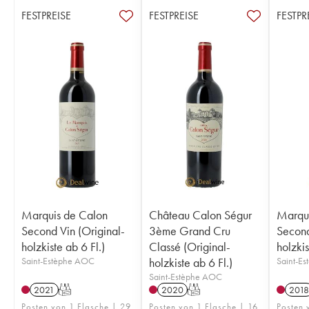
FESTPREISE
FESTPREISE
FESTPR
Marquis de Calon
Château Calon Ségur
Marqui
Second Vin (Original-
3ème Grand Cru
Second
holzkiste ab 6 Fl.)
Classé (Original-
holzkis
Saint-Estèphe AOC
holzkiste ab 6 Fl.)
Saint-E
Saint-Estèphe AOC
2021
T
2020
T
2018
Posten von 1 Flasche | 29
Posten von 1 Flasche | 16
Posten 