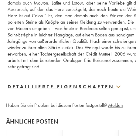
damals auch Mouton, Lafite und Latour, aber seine Vorliebe gilt 
Ausspruch, auf den das Herz zurückgeht, das noch heute die Weine
Herz ist auf Calon.“ Er, den man damals auch den Prinzen der R
polierten Steine als Knöpfe an seiner Kleidung zu verwenden. Di
von Mauern umgeben – was heute in Bordeaux selten genug ist, u
Saint-Estèphe in leichter Hanglage, auf einem Boden aus sandigem K
Jahrgänge von außerordentlicher Qualität. Nach einer schwierig
wieder zu ihrer alten Stärke zurück. Das Weingut wurde bis zu i
erworben, einer Tochtergesellschaft der Crédit Mutuel. 2006 wurde V
arbeitet mit dem beratenden Önologen Eric Boissenot zusammen, der
sehr gefragt sind.
DETAILLIERTE EIGENSCHAFTEN
Haben Sie ein Problem bei diesem Posten festgestellt?
Melden
ÄHNLICHE POSTEN