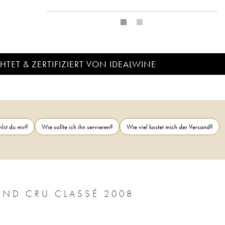
TET & ZERTIFIZIERT VON IDEALWINE
lst du mir?
Wie sollte ich ihn servieren?
Wie viel kostet mich der Versand?
CHÂTEAU CALON SÉGUR 3ÈME GRAND CRU CLASSÉ 2008