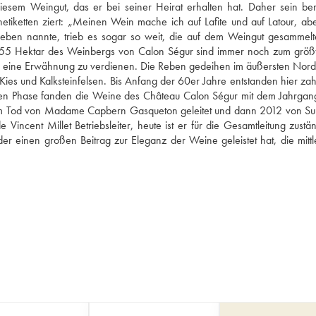
diesem Weingut, das er bei seiner Heirat erhalten hat. Daher sein ber
tiketten ziert: „Meinen Wein mache ich auf Lafite und auf Latour, abe
eben nannte, trieb es sogar so weit, die auf dem Weingut gesammelt
e 55 Hektar des Weinbergs von Calon Ségur sind immer noch zum größte
m eine Erwähnung zu verdienen. Die Reben gedeihen im äußersten Nord
ies und Kalksteinfelsen. Bis Anfang der 60er Jahre entstanden hier zahl
eren Phase fanden die Weine des Château Calon Ségur mit dem Jahrgan
hrem Tod von Madame Capbern Gasqueton geleitet und dann 2012 von Sur
incent Millet Betriebsleiter, heute ist er für die Gesamtleitung zuständ
 einen großen Beitrag zur Eleganz der Weine geleistet hat, die mittle