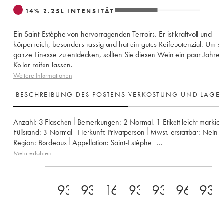
14
%
2.25
L
INTENSITÄT
Ein Saint-Estèphe von hervorragenden Terroirs. Er ist kraftvoll und
körperreich, besonders rassig und hat ein gutes Reifepotenzial. Um 
ganze Finesse zu entdecken, sollten Sie diesen Wein ein paar Jahre
Keller reifen lassen.
Weitere Informationen
BESCHREIBUNG DES POSTENS
VERKOSTUNG UND LAG
Anzahl:
3 Flaschen
Bemerkungen:
2 Normal
,
1 Etikett leicht markie
Füllstand:
3
Normal
Herkunft:
privatperson
Mwst. erstattbar:
nein
Region:
Bordeaux
Appellation:
Saint-Estèphe
Klassifizierung:
3ème Grand Cru Classé
Mehr erfahren …
Eigentümer:
Suravenir Assurances
93
93
16.5
93
93
96
93