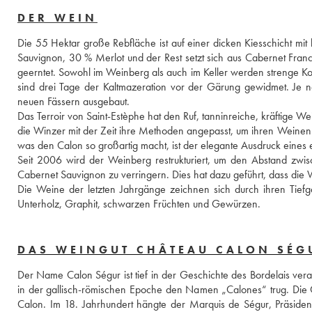
DER WEIN
Die 55 Hektar große Rebfläche ist auf einer dicken Kiesschicht mi
Sauvignon, 30 % Merlot und der Rest setzt sich aus Cabernet Fran
geerntet. Sowohl im Weinberg als auch im Keller werden strenge Kon
sind drei Tage der Kaltmazeration vor der Gärung gewidmet. Je n
neuen Fässern ausgebaut. 
Das Terroir von Saint-Estèphe hat den Ruf, tanninreiche, kräftige W
die Winzer mit der Zeit ihre Methoden angepasst, um ihren Weinen
was den Calon so großartig macht, ist der elegante Ausdruck eines ei
Seit 2006 wird der Weinberg restrukturiert, um den Abstand zwi
Cabernet Sauvignon zu verringern. Dies hat dazu geführt, dass die We
Die Weine der letzten Jahrgänge zeichnen sich durch ihren Tief
Unterholz, Graphit, schwarzen Früchten und Gewürzen.
DAS WEINGUT CHÂTEAU CALON SÉG
Der Name Calon Ségur ist tief in der Geschichte des Bordelais verank
in der gallisch-römischen Epoche den Namen „Calones“ trug. Die G
Calon. Im 18. Jahrhundert hängte der Marquis de Ségur, Präside