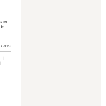
seine
 im
ERUNG
rt