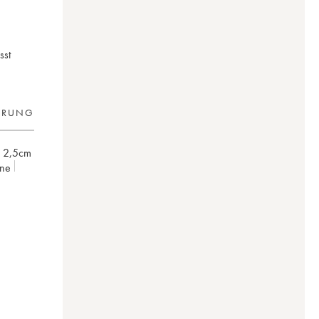
sst
ERUNG
 2,5cm
gne