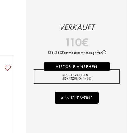
VERKAUFT
110
€
138,38
€
Kommission mit inbegriffen
HISTORIE ANSEHEN
STARTPREIS:
110
€
SCHÄTZUNG:
140
€
ÄHNLICHE WEINE