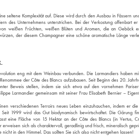
e seltene Komplexität auf. Diese wird durch den Ausbau in Fässern und
lern des Unternehmens unterstrichen. Bei der Verkostung offenbart er 
n von weißen Früchten, weißen Blüten und Aromen, die an Gebäck er
ewürzen, der diesem Champagner eine schöne aromatische Länge verlei
R
evolution eng mit dem Weinbau verbunden. Die Larmandiers haben mit
Renommee der Côte des Blancs aufzubauen. Seit Beginn des 20. Jahrhu
ter Beweis stellen, indem sie sich etwa auf den vornehmen Pariser 
hilippe Larmandier gemeinsam mit seiner Frau Elisabeth Bernier – Eigent
inen verschiedenen Terroirs neues Leben einzuhauchen, indem er die
. Seit 1999 wird das Gut biodynamisch bewirtschaftet. Die Gärung find
fasst eine Fläche von 15 Hektar an der Côte des Blancs (in Vertus, Cr
weisen sich als charaktervoll, geradlinig und frisch, mineralisch geprä
 nicht in den Himmel. Das sollten Sie sich also nicht entgehen lassen!