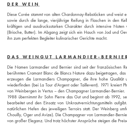
DER WEIN
Diese Cuvée stammt von alten Chardonnay-Rebstöcken und weist ein
sowie durch die lange, vierjährige Reifung in Flaschen in den Kel
kräftigen und ausdrucksstarken Charakter durch intensive Note
(Brioche, Butter). Im Abgang zeigt sich ein Hauch von Jod und G
ihn zum perfekten Begleiter kulinarischer Gerichte macht.
DAS WEINGUT LARMANDIER-BERNIE
Die Namen Larmandier und Bernier sind seit der französischen R
berühmten Cramant Blanc de Blancs Nature dazu beigetragen, das 
erzeugen die Larmandiers Champagner, die ihre hohe Qualität un
wiederfinden (bei La Tour d‘Argent oder Taillevent). 1971 kreiert P
von Weinbergen in Vertus – den Champagner Larmandier-Bernier. 
1988 übernimmt ihr Sohn Pierre das Gut und beginnt ab 1992, se
bearbeitet und den Einsatz von Unkrautvernichtungsmitteln aufgibt
natürlichen Hefen des jeweiligen Terroirs statt. Der Weinberg um
Chouilly, Oger und Avize). Die Champagner von Larmandier-Bernier er
von großer Eleganz. Und trotz höchster Ansprüche steigen die Preise