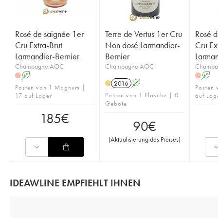
Rosé de saignée 1er
Terre de Vertus 1er Cru
Rosé d
Cru Extra-Brut
Non dosé Larmandier-
Cru Ex
Larmandier-Bernier
Bernier
Larman
Champagne AOC
Champagne AOC
Champa
A
A
H
H
2016
A
H
Posten von 1 Magnum |
Posten 
Posten von 1 Flasche | 0
17 auf Lager
auf Lag
Gebote
185
€
90
€
(
Aktualisierung des Preises
)
IDEAWLINE EMPFIEHLT IHNEN