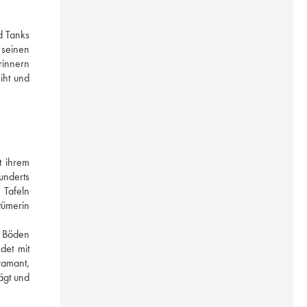
 Tanks 
seinen 
innern 
ht und 
 ihrem 
nderts 
Tafeln 
ümerin 
 Böden 
et mit 
amant, 
gt und 