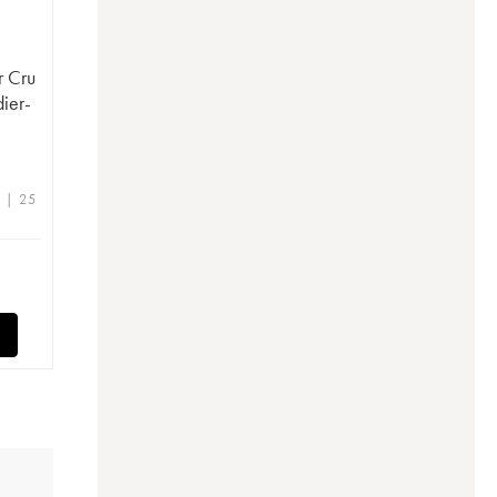
r Cru
ier-
e | 25