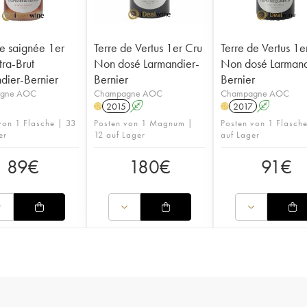
e saignée 1er
Terre de Vertus 1er Cru
Terre de Vertus 1e
tra-Brut
Non dosé Larmandier-
Non dosé Larmand
dier-Bernier
Bernier
Bernier
gne AOC
Champagne AOC
Champagne AOC
2015
A
2017
A
H
H
von 1 Flasche | 33
Posten von 1 Magnum |
Posten von 1 Flasch
er
12 auf Lager
auf Lager
89
€
180
€
91
€