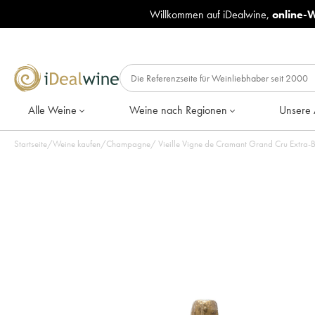
Willkommen auf iDealwine,
online-
Alle Weine
Weine nach Regionen
Unsere 
Startseite
/
Weine kaufen
/
Champagne
/
Vieille Vigne de Cramant Grand Cru Extra-B