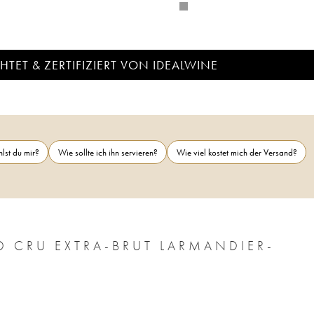
TET & ZERTIFIZIERT VON IDEALWINE
lst du mir?
Wie sollte ich ihn servieren?
Wie viel kostet mich der Versand?
D CRU EXTRA-BRUT LARMANDIER-