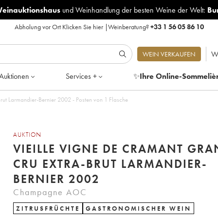
Weinauktionshaus
und
Weinhandlung der besten Weine der Welt:
Bu
Abholung vor Ort
Klicken Sie hier
|
Weinberatung?
+33 1 56 05 86 10
W
WEIN VERKAUFEN
Auktionen
Services +
✨
Ihre Online-Sommeliè
rut Larmandier-Bernier 2002 - Posten von 1 Flasche
AUKTION
VIEILLE VIGNE DE CRAMANT GRA
CRU EXTRA-BRUT LARMANDIER-
BERNIER 2002
Champagne AOC
ZITRUSFRÜCHTE
GASTRONOMISCHER WEIN