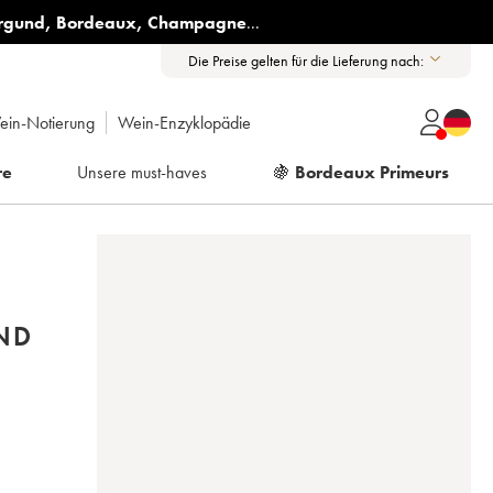
rgund
,
Bordeaux
,
Champagne
...
Die Preise gelten für die Lieferung nach:
ein-Notierung
Wein-Enzyklopädie
re
Unsere must-haves
🍇
Bordeaux Primeurs
ND