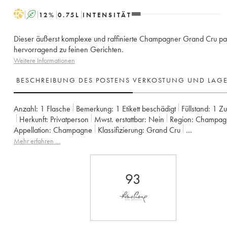
H
A
12
%
0.75
L
INTENSITÄT
Dieser äußerst komplexe und raffinierte Champagner Grand Cru pa
hervorragend zu feinen Gerichten.
Weitere Informationen
BESCHREIBUNG DES POSTENS
VERKOSTUNG UND LAG
Anzahl:
1 Flasche
Bemerkung:
1 Etikett beschädigt
Füllstand:
1
Zu
Herkunft:
privatperson
Mwst. erstattbar:
nein
Region:
Champa
Appellation:
Champagne
Klassifizierung:
Grand Cru
Eigentümer:
Larmandier-Bernier
Mehr erfahren …
93