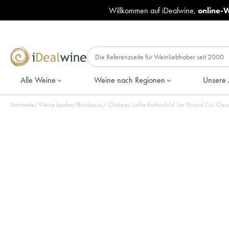
Willkommen auf iDealwine,
online-
Alle Weine
Weine nach Regionen
Unsere 
Startseite
/
Weine kaufen
/
Bordeaux
/