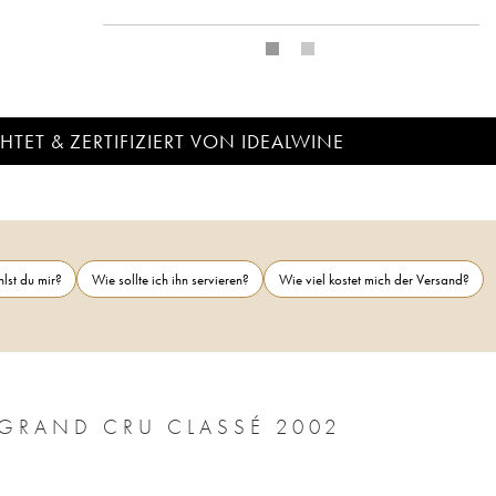
TET & ZERTIFIZIERT VON IDEALWINE
lst du mir?
Wie sollte ich ihn servieren?
Wie viel kostet mich der Versand?
CHÂTEAU LAFITE ROTHSCHILD 1ER GRAND CRU CLASSÉ 2002