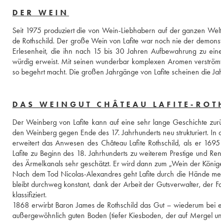
DER WEIN
Seit 1975 produziert die von Wein-Liebhabern auf der ganzen Welt
de Rothschild. Der große Wein von Lafite war noch nie der demonstr
Erlesenheit, die ihn nach 15 bis 30 Jahren Aufbewahrung zu eine
würdig erweist. Mit seinen wunderbar komplexen Aromen verströmt e
so begehrt macht. Die großen Jahrgänge von Lafite scheinen die Ja
DAS WEINGUT CHÂTEAU LAFITE-ROT
Der Weinberg von Lafite kann auf eine sehr lange Geschichte zur
den Weinberg gegen Ende des 17. Jahrhunderts neu strukturiert. In d
erweitert das Anwesen des Château Lafite Rothschild, als er 1695 
Lafite zu Beginn des 18. Jahrhunderts zu weiterem Prestige und Ren
des Ärmelkanals sehr geschätzt. Er wird dann zum „Wein der König
Nach dem Tod Nicolas-Alexandres geht Lafite durch die Hände mehre
bleibt durchweg konstant, dank der Arbeit der Gutsverwalter, der F
klassifiziert.
1868 erwirbt Baron James de Rothschild das Gut – wiederum bei ein
außergewöhnlich guten Boden (tiefer Kiesboden, der auf Mergel und 