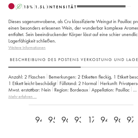
A
13
%
1.5
L
INTENSITÄT
Dieses sagenumwobene, als Cru klassifizierte Weingut in Pauillac pr
einen besonders erlesenen Wein, der wunderbar komplexe Arome
entfaltet. Sein beeindruckender Körper lässt auf eine schier unendli
Lagerfähigkeit schließen.
Weitere Informationen
BESCHREIBUNG DES POSTENS
VERKOSTUNG UND LAG
Anzahl:
2 Flaschen
Bemerkungen:
2 Etiketten fleckig
,
1 Etikett bes
1 Etikett leicht beschädigt
Füllstand:
2
Normal
Herkunft:
privatper
Mwst. erstattbar:
nein
Region:
Bordeaux
Appellation:
Pauillac
Klassifizierung:
1er Grand Cru Classé
Mehr erfahren …
Eigentümer:
Domaines Barons de Rothschild
94
95
96
93
17
94
96
97