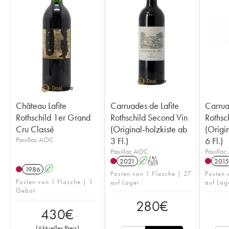
Château Lafite
Carruades de Lafite
Carrua
Rothschild 1er Grand
Rothschild Second Vin
Rothsc
Cru Classé
(Original-holzkiste ab
(Origi
Pauillac AOC
3 Fl.)
6 Fl.)
Pauillac AOC
Pauilla
2021
A
T
2015
1986
A
Posten von 1 Flasche | 27
Posten 
Posten von 1 Flasche | 1
auf Lager
auf Lag
Gebot
280
€
430
€
(
Aktueller Preis
)