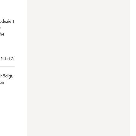
oduziert
n
che
ERUNG
chädigt
,
son