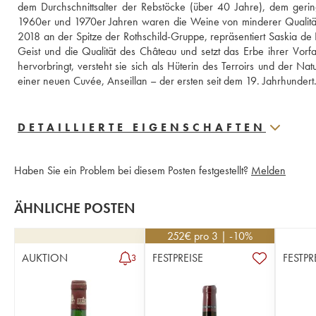
dem Durchschnittsalter der Rebstöcke (über 40 Jahre), dem gerin
1960er und 1970er Jahren waren die Weine von minderer Qualität, 
2018 an der Spitze der Rothschild-Gruppe, repräsentiert Saskia de
Geist und die Qualität des Château und setzt das Erbe ihrer Vorfah
hervorbringt, versteht sie sich als Hüterin des Terroirs und der Na
einer neuen Cuvée, Anseillan – der ersten seit dem 19. Jahrhundert
DETAILLIERTE EIGENSCHAFTEN
Haben Sie ein Problem bei diesem Posten festgestellt?
Melden
ÄHNLICHE POSTEN
252
€
pro 3 | -10%
AUKTION
FESTPREISE
FESTPR
3