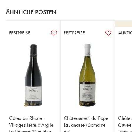
ÄHNLICHE POSTEN
FESTPREISE
FESTPREISE
AUKTI
Côtes-du-Rhône-
Châteauneuf-du-Pape
Châte
Villages Terre d'Argile
La Janasse (Domaine
Cuvée
La Janasse (Domaine
de)
Janass