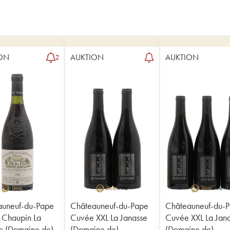
ON
AUKTION
AUKTION
2
auneuf-du-Pape
Châteauneuf-du-Pape
Châteauneuf-du-
 Chaupin La
Cuvée XXL La Janasse
Cuvée XXL La Jan
e (Domaine de)
(Domaine de)
(Domaine de)