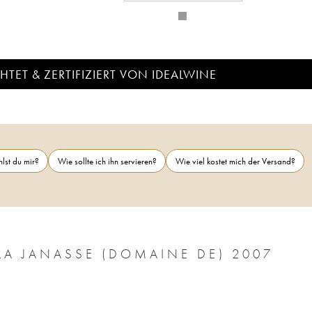
TET & ZERTIFIZIERT VON IDEALWINE
lst du mir?
Wie sollte ich ihn servieren?
Wie viel kostet mich der Versand?
LA JANASSE (DOMAINE DE) 2007