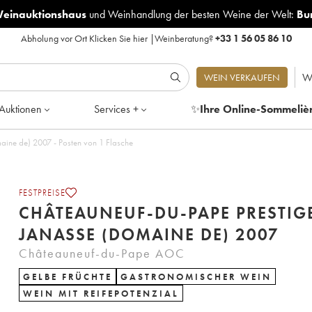
Weinauktionshaus
und
Weinhandlung der besten Weine der Welt:
Bu
Abholung vor Ort
Klicken Sie hier
|
Weinberatung?
+33 1 56 05 86 10
W
WEIN VERKAUFEN
Auktionen
Services +
✨
Ihre Online-Sommeliè
aine de) 2007 - Posten von 1 Flasche
FESTPREISE
CHÂTEAUNEUF-DU-PAPE PRESTIG
JANASSE (DOMAINE DE) 2007
Châteauneuf-du-Pape AOC
GELBE FRÜCHTE
GASTRONOMISCHER WEIN
WEIN MIT REIFEPOTENZIAL