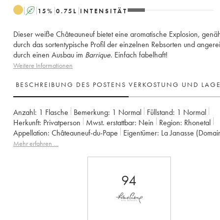
A
15
%
0.75
L
INTENSITÄT
Dieser weiße Châteauneuf bietet eine aromatische Explosion, genäh
durch das sortentypische Profil der einzelnen Rebsorten und angere
durch einen Ausbau im
Barrique
. Einfach fabelhaft!
Weitere Informationen
BESCHREIBUNG DES POSTENS
VERKOSTUNG UND LAG
Anzahl:
1 Flasche
Bemerkung:
1 Normal
Füllstand:
1
Normal
Herkunft:
privatperson
Mwst. erstattbar:
nein
Region:
Rhonetal
Appellation:
Châteauneuf-du-Pape
Eigentümer:
La Janasse (Domai
Mehr erfahren …
94