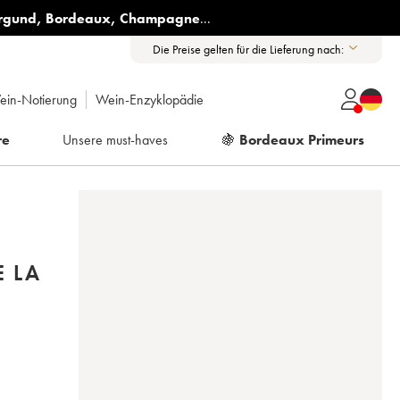
rgund
,
Bordeaux
,
Champagne
...
Die Preise gelten für die Lieferung nach:
ein-Notierung
Wein-Enzyklopädie
re
Unsere must-haves
🍇
Bordeaux Primeurs
E LA