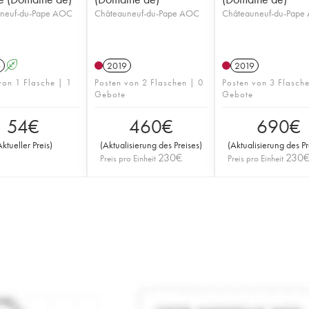
neuf-du-Pape AOC
Châteauneuf-du-Pape AOC
Châteauneuf-du-Pape
6
A
2019
2019
von 1 Flasche | 1
Posten von 2 Flaschen | 0
Posten von 3 Flasch
Gebote
Gebote
54
€
460
€
690
€
Aktueller Preis
)
(
Aktualisierung des Preises
)
(
Aktualisierung des Pr
230
€
230
Preis pro Einheit
Preis pro Einheit