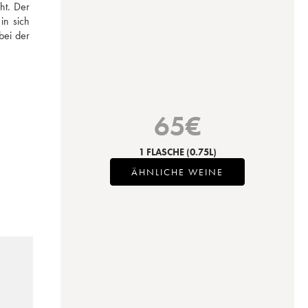
t. Der 
n sich 
ei der 
65
€
1 FLASCHE
(0.75L)
ÄHNLICHE WEINE