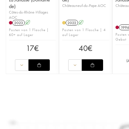
de)
Châteauneuf-du-Pape AOC
Château
Côtes-du-Rhône-Villages
AOC
2023
A
2022
A
199
Posten von 1 Flasche |
Posten von 1 Flasche | 4
Posten 
60+ auf Lager
auf Lager
Gebot
17
€
40
€
(