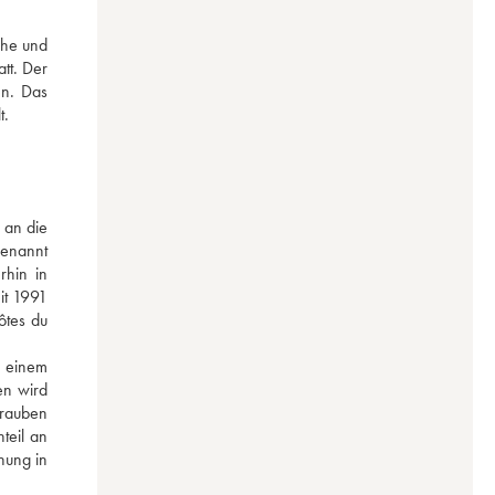
he und 
att. Der 
n. Das 
t.
an die 
enannt 
hin in 
t 1991 
tes du 
 einem 
n wird 
rauben 
eil an 
ung in 