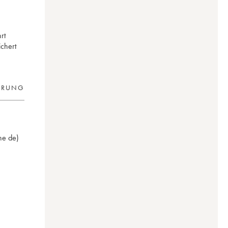
rt
ichert
ERUNG
ne de)