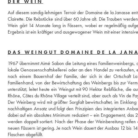
DER WEIN
Auf diesem sandig-lehmigen Terroir der Domaine de la Janasse ent
Clairette. Die Rebstöcke sind über 60 Jahre alt. Die Trauben werden
Wein gärt 14 Monate lang in Fässern, wobei er regelmäßig aufge
Ergebnis ist ein kräftiger und ausgewogener Wein mit einer intensive
DAS WEINGUT DOMAINE DE LA JAN
1967 übernimmt Aimé Sabon die Leitung eines Familienweinbergs, de
lokale Genossenschaftskellerei oder an den Handel zu verkaufen, er
nach einem Bauernhof der Familie, der sich in der Ortschaft La
Familienhand, von der Bewirtschaftung des Weinbergs bis zur Verm
unterstützt, leitet heute ein Weingut mit 90 Hektar Rebfläche, die 
Rhône, Côtes du Rhône Village verteilt sind, aber auch als Vin de P
Der Weinberg wird mit größter Sorgfalt bewirtschaftet, im Einklang m
nachhaltigen Ansatz und folgt den Prinzipien des integrierten Anba
dabei auf ein absolutes Minimum reduziert – ein Engagement, das 2
werden doppelt sortiert. Nach der Phase der Weinbereitung reifen d
neuen Fässern ist gering. Je nach Wein dauert der Ausbau 12 bis 14
Flaschen abgefüllt.