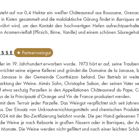
steht auf nur 0,4 Hektar ein weißer Châteauneuf aus Roussane, Grenac
 in Kisten gesammelt und die malolaktische Gärung findet in 
Barriques
 st
rührt wird, um den Kontakt den hochwertigen Hefen aufrechtzuerhalte
n Aromenvielfalt (Pfirsich, Birne, Vanille) und einem schönen Säuregehal
ASSE
★ Partnerweingut
r im 19. Jahrhundert erworben wurde. 1973 hört er auf, seine Trauben 
richtet seine eigene Kellerei und gründet die Domaine de la Janasse, b
 Janasse in der Gemeinde Courthézon befand. Der Betrieb ist weiter
arktung der Weine. Aimés Sohn, Christophe Sabon, der seinen Vater sei
auf etwa sechzig Parzellen in den Appellationen Châteauneuf du Pape, Cô
ays de la Principauté d‘Orange und Vin de France produziert werden.
it dem Terroir jeder Parzelle. Das Weingut verpflichtet sich seit Jahren
us. Der Einsatz von Unkrautvernichtungsmitteln und chemischen Produkte
024 mit der Bio-Zertifizierung belohnt wurde. Die per Hand gelesenen T
ie Weine je nach Rebsorte in großen Fässern oder in Barriques, der Ant
 Monate. Die Weine werden nicht gefiltert und nach einer leichten Schön