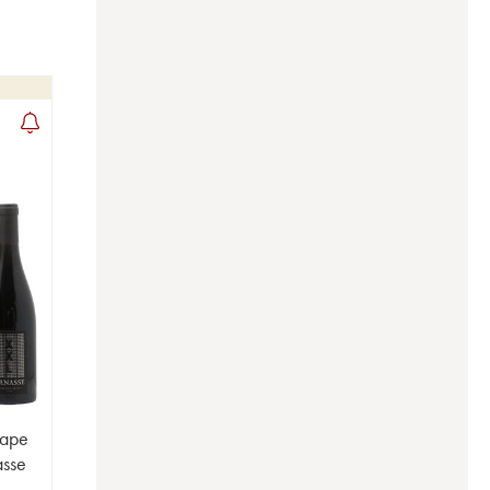
Pape
asse