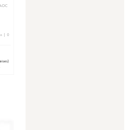
 AOC
en | 0
eises
)
€