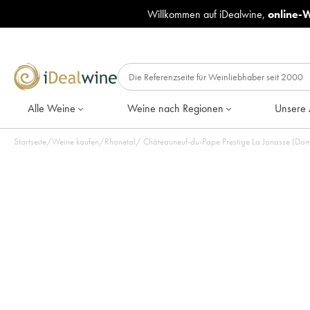
Willkommen auf iDealwine,
online-
Alle Weine
Weine nach Regionen
Unsere 
Startseite
/
Weine kaufen
/
Rhonetal
/
Châteauneuf-du-Pape Prestige La Janasse (Dom