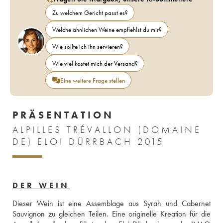
Zu welchem Gericht passt es?
Welche ähnlichen Weine empfiehlst du mir?
Wie sollte ich ihn servieren?
Wie viel kostet mich der Versand?
Eine weitere Frage stellen
PRÄSENTATION
ALPILLES TRÉVALLON (DOMAINE
DE) ELOI DÜRRBACH 2015
DER WEIN
Dieser Wein ist eine Assemblage aus Syrah und Cabernet 
Sauvignon zu gleichen Teilen. Eine originelle Kreation für die 