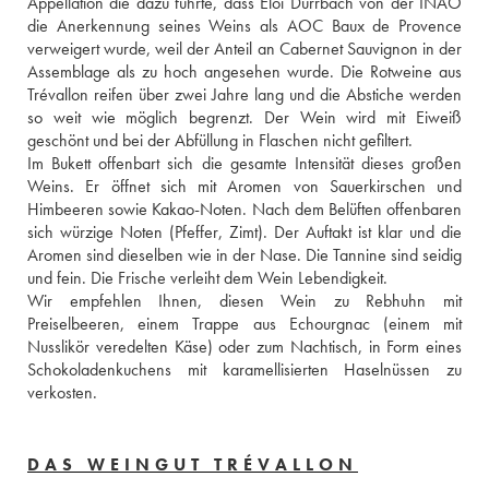
Appellation die dazu führte, dass Eloi Dürrbach von der INAO 
die Anerkennung seines Weins als AOC Baux de Provence 
verweigert wurde, weil der Anteil an Cabernet Sauvignon in der 
Assemblage als zu hoch angesehen wurde. Die Rotweine aus 
Trévallon reifen über zwei Jahre lang und die Abstiche werden 
so weit wie möglich begrenzt. Der Wein wird mit Eiweiß 
geschönt und bei der Abfüllung in Flaschen nicht gefiltert. 
Im Bukett offenbart sich die gesamte Intensität dieses großen 
Weins. Er öffnet sich mit Aromen von Sauerkirschen und 
Himbeeren sowie Kakao-Noten. Nach dem Belüften offenbaren 
sich würzige Noten (Pfeffer, Zimt). Der Auftakt ist klar und die 
Aromen sind dieselben wie in der Nase. Die Tannine sind seidig 
und fein. Die Frische verleiht dem Wein Lebendigkeit. 
Wir empfehlen Ihnen, diesen Wein zu Rebhuhn mit 
Preiselbeeren, einem Trappe aus Echourgnac (einem mit 
Nusslikör veredelten Käse) oder zum Nachtisch, in Form eines 
Schokoladenkuchens mit karamellisierten Haselnüssen zu 
verkosten.
DAS WEINGUT TRÉVALLON