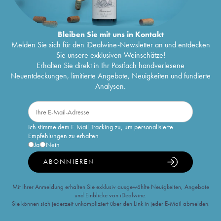
Bleiben Sie mit uns in Kontakt
Melden Sie sich für den iDealwine-Newsletter an und entdecken
Sie unsere exklusiven Weinschätze!
Erhalten Sie direkt in Ihr Postfach handverlesene
Neuentdeckungen, limitierte Angebote, Neuigkeiten und fundierte
Analysen.
Ich stimme dem E-Mail-Tracking zu, um personalisierte
Empfehlungen zu erhalten
Ja
Nein
ABONNIEREN
Mit Ihrer Anmeldung erhalten Sie exklusiv ausgewählte Neuigkeiten, Angebote
und Einblicke von iDealwine.
Sie können sich jederzeit unkompliziert über den Link in jeder E-Mail abmelden.