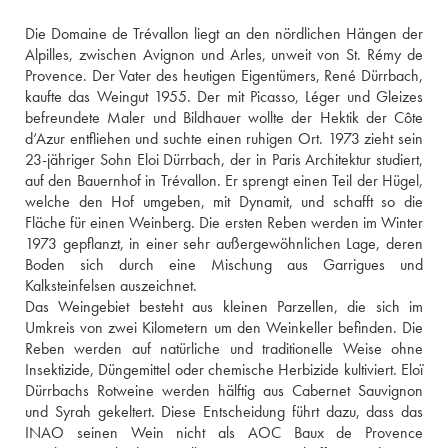
Die Domaine de Trévallon liegt an den nördlichen Hängen der 
Alpilles, zwischen Avignon und Arles, unweit von St. Rémy de 
Provence. Der Vater des heutigen Eigentümers, René Dürrbach, 
kaufte das Weingut 1955. Der mit Picasso, Léger und Gleizes 
befreundete Maler und Bildhauer wollte der Hektik der Côte 
d‘Azur entfliehen und suchte einen ruhigen Ort. 1973 zieht sein 
23-jähriger Sohn Eloi Dürrbach, der in Paris Architektur studiert, 
auf den Bauernhof in Trévallon. Er sprengt einen Teil der Hügel, 
welche den Hof umgeben, mit Dynamit, und schafft so die 
Fläche für einen Weinberg. Die ersten Reben werden im Winter 
1973 gepflanzt, in einer sehr außergewöhnlichen Lage, deren 
Boden sich durch eine Mischung aus Garrigues und 
Kalksteinfelsen auszeichnet. 
Das Weingebiet besteht aus kleinen Parzellen, die sich im 
Umkreis von zwei Kilometern um den Weinkeller befinden. Die 
Reben werden auf natürliche und traditionelle Weise ohne 
Insektizide, Düngemittel oder chemische Herbizide kultiviert. Eloï 
Dürrbachs Rotweine werden hälftig aus Cabernet Sauvignon 
und Syrah gekeltert. Diese Entscheidung führt dazu, dass das 
INAO seinen Wein nicht als AOC Baux de Provence 