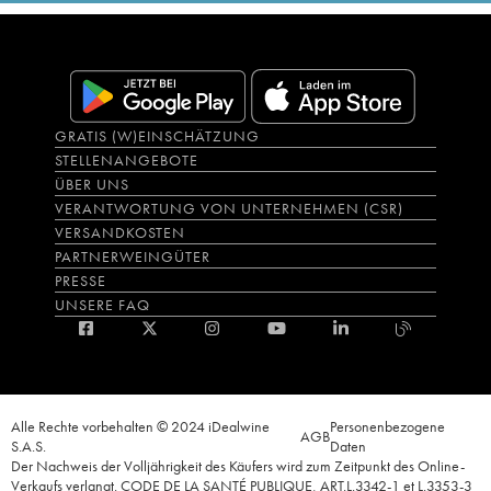
GRATIS (W)EINSCHÄTZUNG
STELLENANGEBOTE
ÜBER UNS
VERANTWORTUNG VON UNTERNEHMEN (CSR)
VERSANDKOSTEN
PARTNERWEINGÜTER
PRESSE
UNSERE FAQ
Alle Rechte vorbehalten © 2024 iDealwine
Personenbezogene
AGB
S.A.S.
Daten
Der Nachweis der Volljährigkeit des Käufers wird zum Zeitpunkt des Online-
Verkaufs verlangt. CODE DE LA SANTÉ PUBLIQUE, ART.L.3342-1 et L.3353-3