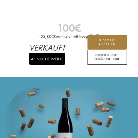
100
€
125,80
€
Kommission mit inbegriffen
HISTORIE
VERKAUFT
ANSEHEN
STARTPREIS:
100
€
ÄHNLICHE WEINE
SCHÄTZUNG:
130
€