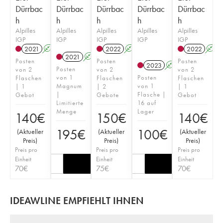
Dürrbac
Dürrbac
Dürrbac
Dürrbac
Dürrbac
h
h
h
h
h
Alpilles
Alpilles
Alpilles
Alpilles
Alpilles
IGP
IGP
IGP
IGP
IGP
2021
A
2022
A
2022
A
2021
A
Posten
Posten
Posten
2023
A
Posten
von 2
von 2
von 2
von 1
Posten
Flaschen
Flaschen
Flaschen
Magnum
von 1
| 1
| 2
| 1
|
Flasche |
Gebot
Gebote
Gebot
Limitierte
16 auf
Menge
Lager
140
€
150
€
140
€
195
€
100
€
(
Aktueller
(
Aktueller
(
Aktueller
Preis
)
Preis
)
Preis
)
Preis pro
Preis pro
Preis pro
Einheit
Einheit
Einheit
70
€
75
€
70
€
IDEAWLINE EMPFIEHLT IHNEN