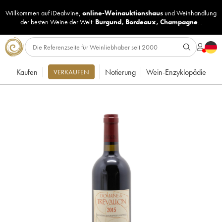
Willkommen auf iDealwine,
online-Weinauktionshaus
und
Weinhandlung
der besten Weine der Welt:
Burgund
,
Bordeaux
,
Champagne
...
Kaufen
Notierung
Wein-Enzyklopädie
VERKAUFEN