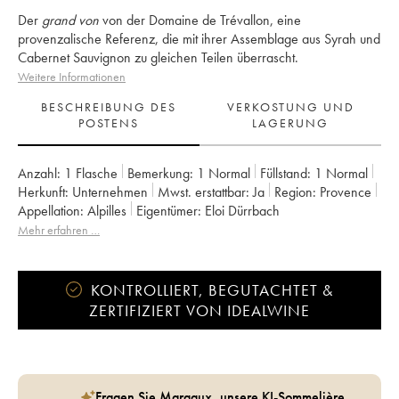
Der
grand von
von der Domaine de Trévallon, eine
provenzalische Referenz, die mit ihrer Assemblage aus Syrah und
Cabernet Sauvignon zu gleichen Teilen überrascht.
Weitere Informationen
BESCHREIBUNG DES
VERKOSTUNG UND
POSTENS
LAGERUNG
Anzahl:
1 Flasche
Bemerkung:
1 Normal
Füllstand:
1
Normal
Herkunft:
unternehmen
Mwst. erstattbar:
ja
Region:
Provence
Appellation:
Alpilles
Eigentümer:
Eloi Dürrbach
Mehr erfahren …
KONTROLLIERT, BEGUTACHTET &
ZERTIFIZIERT VON IDEALWINE
Fragen Sie Margaux, unsere KI-Sommelière