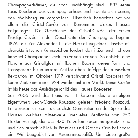
Champagnerhäuser, die noch unabhängig sind. 1833 erbte 
Louis Roederer das Champagnerhaus und machte sich daran, 
den Weinberg zu vergrößern. Historisch betrachtet hat vor 
allem die Cristal-Cuvée zum Renommee dieses Hauses 
beigetragen. Die Geschichte der Cristal-Cuvée, der ersten 
Prestige-Cuvée in der Geschichte der Champagne, beginnt 
1876, als Zar Alexander II. die Herstellung einer Flasche mit 
charakteristischen Kennzeichen fordert, damit Zar und Hof den 
Impérial-Champagner leicht erkennen können. So entsteht eine 
Flasche aus Kristallglas, mit flachem Boden, deren Form und 
Transparenz bis in unsere Zeit fortleben. Infolge der russischen 
Revolution im Oktober 1917 verschwand Cristal Roederer für 
kurze Zeit, kam aber 1924 wieder auf den Markt. Diese Cuvée 
ist bis heute das Aushängeschild des Hauses Roederer.
Seit 2006 wird das Haus vom Enkelsohn des ehemaligen 
Eigentümers Jean-Claude Rouzaud geleitet, Frédéric Rouzaud. 
Er repräsentiert somit die sechste Generation an der Spitze des 
Hauses, welches mittlerweile über eine Rebfläche von 250 
Hektar verfügt, die aus 420 Parzellen zusammengesetzt sind 
und sich ausschließlich in Premiers und Grands Crus befinden: 
ein Weinbaugebiet von Ausnahmequalität. Um diese große 