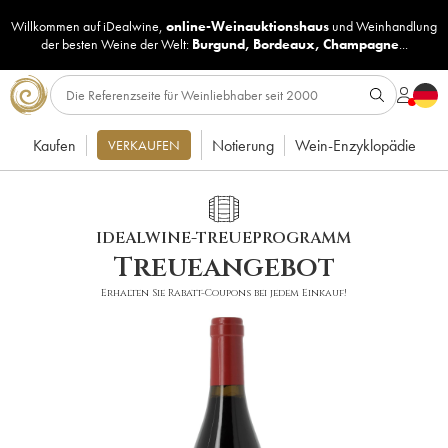
Willkommen auf iDealwine,
online-Weinauktionshaus
und
Weinhandlung
der besten Weine der Welt:
Burgund
,
Bordeaux
,
Champagne
...
Kaufen
Notierung
Wein-Enzyklopädie
VERKAUFEN
IDEALWINE-TREUEPROGRAMM
Treueangebot
Erhalten Sie Rabatt-Coupons bei jedem Einkauf!