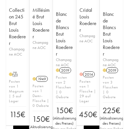
Collecti
Millésim
Cristal
Blanc
Blanc
on 245
é Brut
Louis
de
de
Brut
Louis
Roedere
Blancs
Blancs
Louis
Roedere
r
Brut
Brut
Roedere
r
Champag
Louis
Louis
ne AOC
r
Champag
Roedere
Roedere
ne AOC
Champag
r
r
ne AOC
Champag
Champag
ne AOC
ne AOC
2019
2019
H
H
T
2014
H
H
Posten
Posten
1949
H
Posten
Posten
von 2
von 3
Posten
von 1
von 1
Flaschen
Flaschen
von 1
Magnum
Flasche |
| 0
| 0
Demi-
| 5 auf
29 auf
Gebote
Gebote
Flasche |
Lager
Lager
0 Gebote
150
€
225
€
115
€
450
€
150
€
(
Aktualisierung
(
Aktualisierung
des Preises
)
des Preises
)
(
Aktualisierung
Preis pro Einheit
Preis pro Einheit