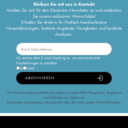
Bleiben Sie mit uns in Kontakt
Melden Sie sich für den iDealwine-Newsletter an und entdecken
Sie unsere exklusiven Weinschätze!
Erhalten Sie direkt in Ihr Postfach handverlesene
Neuentdeckungen, limitierte Angebote, Neuigkeiten und fundierte
Analysen.
Ich stimme dem E-Mail-Tracking zu, um personalisierte
Empfehlungen zu erhalten
Ja
Nein
ABONNIEREN
Mit Ihrer Anmeldung erhalten Sie exklusiv ausgewählte Neuigkeiten, Angebote
und Einblicke von iDealwine.
Sie können sich jederzeit unkompliziert über den Link in jeder E-Mail abmelden.