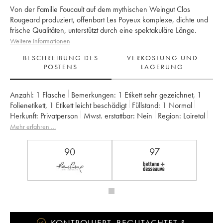
Von der Familie Foucault auf dem mythischen Weingut Clos
Rougeard produziert, offenbart Les Poyeux komplexe, dichte und
frische Qualitäten, unterstützt durch eine spektakuläre Länge.
Weitere Informationen
BESCHREIBUNG DES
VERKOSTUNG UND
POSTENS
LAGERUNG
Anzahl:
1 Flasche
Bemerkungen:
1 Etikett sehr gezeichnet
,
1
Folienetikett
,
1 Etikett leicht beschädigt
Füllstand:
1
Normal
Herkunft:
privatperson
Mwst. erstattbar:
nein
Region:
Loiretal
Appellation:
Saumur-Champigny
Eigentümer:
Clos Rougeard
Mehr erfahren …
90
97
KONTROLLIERT, BEGUTACHTET &