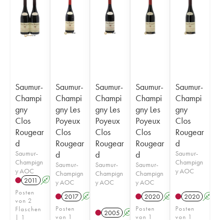
Saumur-
Saumur-
Saumur-
Saumur-
Saumur-
Champi
Champi
Champi
Champi
Champi
gny
gny Les
gny Les
gny Les
gny
Clos
Poyeux
Poyeux
Poyeux
Clos
Rougear
Clos
Clos
Clos
Rougear
d
Rougear
Rougear
Rougear
d
Saumur-
d
d
d
Saumur-
Champign
Champign
Saumur-
Saumur-
Saumur-
y AOC
y AOC
Champign
Champign
Champign
2011
A
y AOC
y AOC
y AOC
Posten
2017
A
2020
A
2020
A
von 2
Posten
Posten
Posten
Flaschen
2005
A
von 1
von 1
von 1
| 1