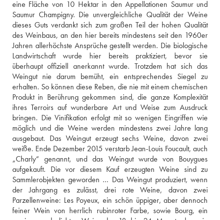
eine Fläche von 10 Hektar in den Appellationen Saumur und 
Saumur Champigny. Die unvergleichliche Qualität der Weine 
dieses Guts verdankt sich zum großen Teil der hohen Qualität 
des Weinbaus, an den hier bereits mindestens seit den 1960er 
Jahren allerhöchste Ansprüche gestellt werden. Die biologische 
Landwirtschaft wurde hier bereits praktiziert, bevor sie 
überhaupt offiziell anerkannt wurde. Trotzdem hat sich das 
Weingut nie darum bemüht, ein entsprechendes Siegel zu 
erhalten. So können diese Reben, die nie mit einem chemischen 
Produkt in Berührung gekommen sind, die ganze Komplexität 
ihres Terroirs auf wunderbare Art und Weise zum Ausdruck 
bringen. Die Vinifikation erfolgt mit so wenigen Eingriffen wie 
möglich und die Weine werden mindestens zwei Jahre lang 
ausgebaut. Das Weingut erzeugt sechs Weine, davon zwei 
weiße. Ende Dezember 2015 verstarb Jean-Louis Foucault, auch 
„Charly“ genannt, und das Weingut wurde von Bouygues 
aufgekauft. Die vor diesem Kauf erzeugten Weine sind zu 
Sammlerobjekten geworden ... Das Weingut produziert, wenn 
der Jahrgang es zulässt, drei rote Weine, davon zwei 
Parzellenweine: Les Poyeux, ein schön üppiger, aber dennoch 
feiner Wein von herrlich rubinroter Farbe, sowie Bourg, ein 