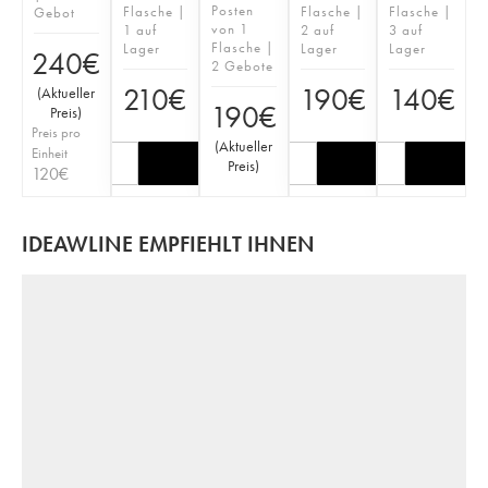
Posten
Flasche |
Flasche |
Flasche |
Gebot
von 1
1 auf
2 auf
3 auf
Flasche |
Lager
Lager
Lager
240
€
2 Gebote
210
€
190
€
140
€
(
Aktueller
190
€
Preis
)
Preis pro
(
Aktueller
Einheit
Preis
)
120
€
IDEAWLINE EMPFIEHLT IHNEN