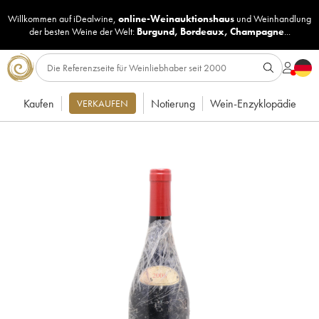
Willkommen auf iDealwine,
online-Weinauktionshaus
und
Weinhandlung
der besten Weine der Welt:
Burgund
,
Bordeaux
,
Champagne
...
Kaufen
Notierung
Wein-Enzyklopädie
VERKAUFEN