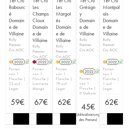
1er Cru
1er Cru
1er Cru
1er Cru
1er Cru
Rabourc
Les
Les
Grésign
Montpal
é
Champs
Margot
y
ais
Domain
Cloux
és
Domain
Domain
e de
Domain
Domain
e de
e de
Villaine
e de
e de
Villaine
Villaine
Rully
Villaine
Villaine
Rully
Rully
Premier
Premier
Premier
Rully
Rully
Cru AOC
Cru AOC
Cru AOC
Premier
Premier
Cru AOC
Cru AOC
2022
A
2022
A
2022
A
2022
A
Posten
Posten
Posten
Posten
2022
A
von 1
von 1
von 1
von 1
Posten
Flasche |
Flasche |
Flasche |
Flasche |
von 1
23 auf
Limitierte
19 auf
1 auf
Flasche |
Lager
Menge
Lager
Lager
0 Gebote
59
€
67
€
62
€
62
€
45
€
(
Aktualisierung
des Preises
)