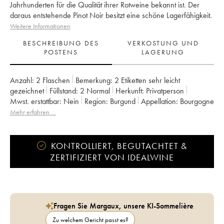
Jahrhunderten für die Qualität ihrer Rotweine bekannt ist. Der
daraus entstehende Pinot Noir besitzt eine schöne Lagerfähigkeit.
Weitere Informationen
BESCHREIBUNG DES
VERKOSTUNG UND
POSTENS
LAGERUNG
Anzahl:
2 Flaschen
Bemerkung:
2 Etiketten sehr leicht
gezeichnet
Füllstand:
2
Normal
Herkunft:
privatperson
Mwst. erstattbar:
nein
Region:
Burgund
Appellation:
Bourgogne
Eigentümer:
Domaine de Villaine
Mehr erfahren …
KONTROLLIERT, BEGUTACHTET &
ZERTIFIZIERT VON IDEALWINE
Fragen Sie Margaux, unsere KI-Sommelière
Zu welchem Gericht passt es?