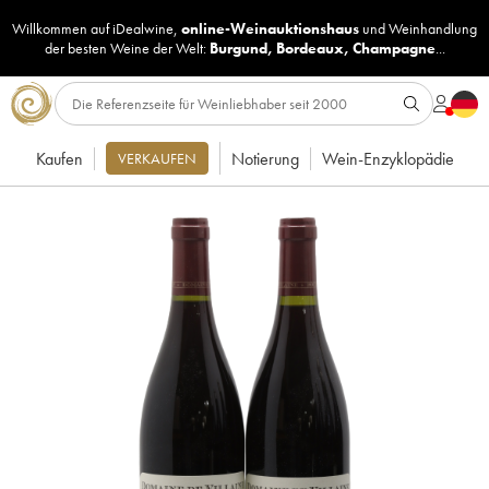
Willkommen auf iDealwine,
online-Weinauktionshaus
und
Weinhandlung
der besten Weine der Welt:
Burgund
,
Bordeaux
,
Champagne
...
Kaufen
Notierung
Wein-Enzyklopädie
VERKAUFEN