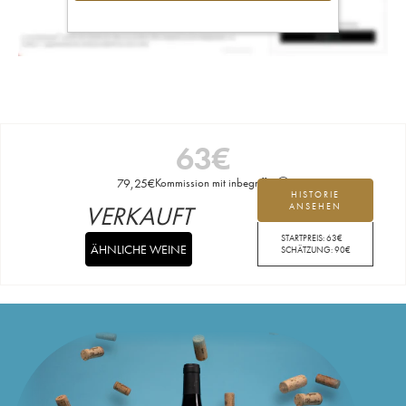
63
€
79,25
€
Kommission mit inbegriffen
HISTORIE
VERKAUFT
ANSEHEN
STARTPREIS:
63
€
ÄHNLICHE WEINE
SCHÄTZUNG:
90
€