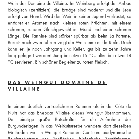
Wein der Domaine de Villaine. Im Weinberg erfolgt der Anbau 
biologisch (zertifiziert), die Erträge sind moderat und die Lese 
erfolgt von Hand. Wird der Wein in seiner Jugend verkostet, so 
entfaltet er Aromen nach kleinen roten Früchten, mit einem 
schönen, runden Gleichgewicht im Mund und einer schönen 
Länge. Die Tannine sind stärker spürbar als beim La Fortune. 
Bereits nach zwei Jahren zeigt der Wein eine milde Reife. Doch 
kann er, je nach Jahrgang und Keller, gut bis zu zehn Jahre 
lang gelagert werden! Jung bei etwa 16 °C, älter bei etwa 18 
°C servieren. Ein schöner Begleiter zu rotem Fleisch.
DAS WEINGUT DOMAINE DE
VILLAINE
In einem deutlich vertraulicheren Rahmen als in der Côte de 
Nuits hat das Ehepaar Villaine dieses Weingut übernommen. 
Der einstige große Botschafter für die Aufnahme der 
Burgunderlagen in das Weltkulturerbe wendete dort dieselben 
Methoden wie im Weingut Romanée-Conti an: biodynamische 
Bewirtschaftung der Rebflächen, biologische Zertifizierung, 