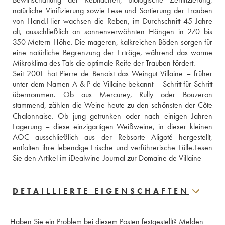
natürliche Vinifizierung sowie Lese und Sortierung der Trauben 
von Hand.Hier wachsen die Reben, im Durchschnitt 45 Jahre 
alt, ausschließlich an sonnenverwöhnten Hängen in 270 bis 
350 Metern Höhe. Die mageren, kalkreichen Böden sorgen für 
eine natürliche Begrenzung der Erträge, während das warme 
Mikroklima des Tals die optimale Reife der Trauben fördert. 
Seit 2001 hat Pierre de Benoist das Weingut Villaine – früher 
unter dem Namen A & P de Villaine bekannt – Schritt für Schritt 
übernommen. Ob aus Mercurey, Rully oder Bouzeron 
stammend, zählen die Weine heute zu den schönsten der Côte 
Chalonnaise. Ob jung getrunken oder nach einigen Jahren 
Lagerung – diese einzigartigen Weißweine, in dieser kleinen 
AOC ausschließlich aus der Rebsorte Aligoté hergestellt, 
entfalten ihre lebendige Frische und verführerische Fülle.
Lesen 
Sie den Artikel im iDealwine-Journal zur Domaine de Villaine
DETAILLIERTE EIGENSCHAFTEN
Haben Sie ein Problem bei diesem Posten festgestellt?
Melden