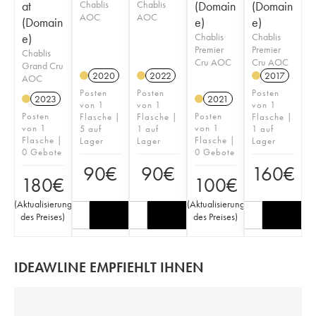
at
Chablis
Chablis
(Domain
(Domain
AOC
AOC
(Domain
e)
e)
e)
Chablis
Chablis
Premier
Premier
Chablis
Cru AOC
Cru AOC
Grand Cru
2020
2022
2017
AOC
Posten
Posten
Posten
2023
2021
von 1
von 1
von 1
Posten
Posten
Flasche |
Flasche |
Flasche |
von 1
von 1
5 auf
1 auf
1 auf
Flasche |
Flasche |
Lager
Lager
Lager
0 Gebote
0 Gebote
90
€
90
€
160
€
180
€
100
€
(
Aktualisierung
(
Aktualisierung
des Preises
)
des Preises
)
IDEAWLINE EMPFIEHLT IHNEN