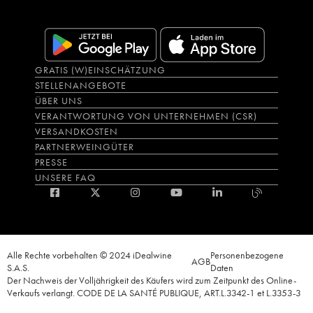
GRATIS (W)EINSCHÄTZUNG
STELLENANGEBOTE
ÜBER UNS
VERANTWORTUNG VON UNTERNEHMEN (CSR)
VERSANDKOSTEN
PARTNERWEINGÜTER
PRESSE
UNSERE FAQ
Alle Rechte vorbehalten © 2024 iDealwine
Personenbezogene
AGB
S.A.S.
Daten
Der Nachweis der Volljährigkeit des Käufers wird zum Zeitpunkt des Online-
Verkaufs verlangt. CODE DE LA SANTÉ PUBLIQUE, ART.L.3342-1 et L.3353-3