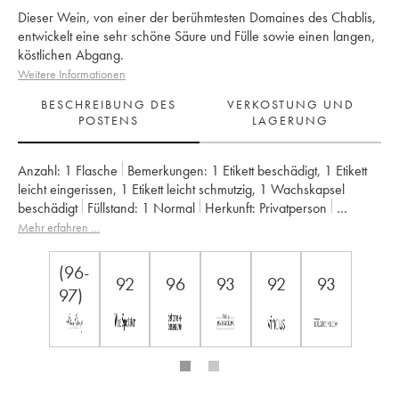
Dieser Wein, von einer der berühmtesten Domaines des Chablis,
entwickelt eine sehr schöne Säure und Fülle sowie einen langen,
köstlichen Abgang.
Weitere Informationen
BESCHREIBUNG DES
VERKOSTUNG UND
POSTENS
LAGERUNG
Anzahl:
1 Flasche
Bemerkungen:
1 Etikett beschädigt
,
1 Etikett
leicht eingerissen
,
1 Etikett leicht schmutzig
,
1 Wachskapsel
beschädigt
Füllstand:
1
Normal
Herkunft:
privatperson
Mwst. erstattbar:
nein
Region:
Burgund
Appellation:
Chablis
Mehr erfahren …
Klassifizierung:
Grand Cru
Eigentümer:
Vincent Dauvissat (Domaine)
(96-
92
96
93
92
93
97)