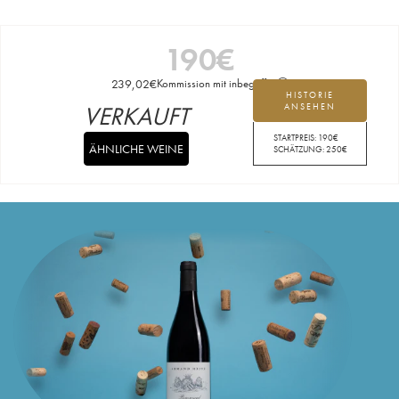
190
€
239,02
€
Kommission mit inbegriffen
HISTORIE
VERKAUFT
ANSEHEN
STARTPREIS:
190
€
ÄHNLICHE WEINE
SCHÄTZUNG:
250
€