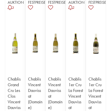
AUKTION
FESTPREISE
FESTPREISE
AUKTION
FESTPREISE
3
2
Chablis
Chablis
Chablis
Chablis
Chablis
Grand
Vincent
Vincent
1er Cru
1er Cru
Cru Les
Dauviss
Dauviss
La Forest
La Forest
Clos
at
at
Vincent
Vincent
Vincent
(Domain
(Domain
Dauviss
Dauviss
Dauviss
e)
e)
at
at