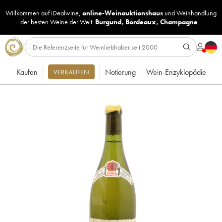
Willkommen auf iDealwine,
online-Weinauktionshaus
und
Weinhandlung
der besten Weine der Welt:
Burgund
,
Bordeaux
,
Champagne
...
Kaufen
Notierung
Wein-Enzyklopädie
VERKAUFEN