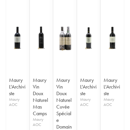
Maury
Maury
Maury
Maury
Maury
L'Archivi
Vin
Vin
L'Archivi
L'Archivi
ste
Doux
Doux
ste
ste
Maury
Naturel
Naturel
Maury
Maury
AOC
AOC
AOC
Mas
Cuvée
Camps
Spécial
Maury
e
AOC
Domain