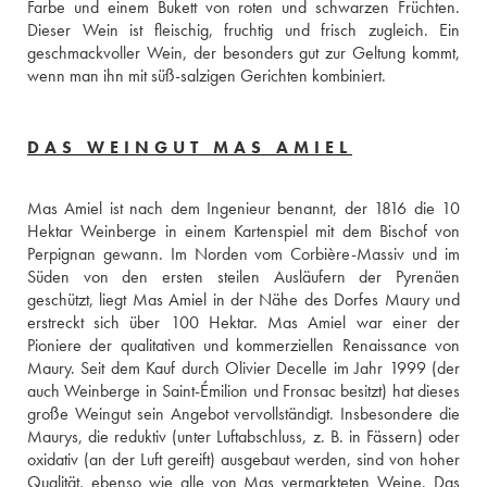
Farbe und einem Bukett von roten und schwarzen Früchten. 
Dieser Wein ist fleischig, fruchtig und frisch zugleich. Ein 
geschmackvoller Wein, der besonders gut zur Geltung kommt, 
wenn man ihn mit süß-salzigen Gerichten kombiniert.
DAS WEINGUT MAS AMIEL
Mas Amiel ist nach dem Ingenieur benannt, der 1816 die 10 
Hektar Weinberge in einem Kartenspiel mit dem Bischof von 
Perpignan gewann. Im Norden vom Corbière-Massiv und im 
Süden von den ersten steilen Ausläufern der Pyrenäen 
geschützt, liegt Mas Amiel in der Nähe des Dorfes Maury und 
erstreckt sich über 100 Hektar. Mas Amiel war einer der 
Pioniere der qualitativen und kommerziellen Renaissance von 
Maury. Seit dem Kauf durch Olivier Decelle im Jahr 1999 (der 
auch Weinberge in Saint-Émilion und Fronsac besitzt) hat dieses 
große Weingut sein Angebot vervollständigt. Insbesondere die 
Maurys, die reduktiv (unter Luftabschluss, z. B. in Fässern) oder 
oxidativ (an der Luft gereift) ausgebaut werden, sind von hoher 
Qualität, ebenso wie alle von Mas vermarkteten Weine. Das 