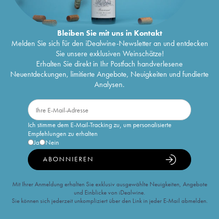
Bleiben Sie mit uns in Kontakt
Melden Sie sich für den iDealwine-Newsletter an und entdecken
Sie unsere exklusiven Weinschätze!
Erhalten Sie direkt in Ihr Postfach handverlesene
Neuentdeckungen, limitierte Angebote, Neuigkeiten und fundierte
Analysen.
Ich stimme dem E-Mail-Tracking zu, um personalisierte
Empfehlungen zu erhalten
Ja
Nein
ABONNIEREN
Mit Ihrer Anmeldung erhalten Sie exklusiv ausgewählte Neuigkeiten, Angebote
und Einblicke von iDealwine.
Sie können sich jederzeit unkompliziert über den Link in jeder E-Mail abmelden.