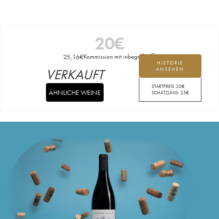
20
€
25,16
€
Kommission mit inbegriffen
HISTORIE
VERKAUFT
ANSEHEN
STARTPREIS:
20
€
ÄHNLICHE WEINE
SCHÄTZUNG:
25
€