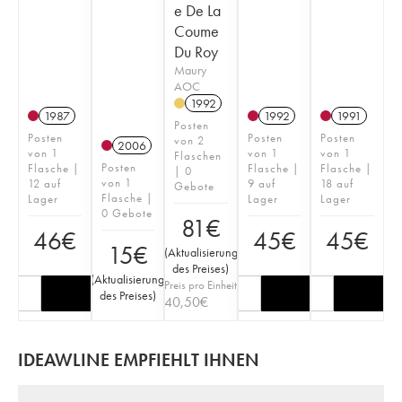
e De La
Coume
Du Roy
Maury
AOC
1992
1987
1992
1991
Posten
Posten
Posten
Posten
von 2
2006
von 1
von 1
von 1
Flaschen
Posten
Flasche |
Flasche |
Flasche |
| 0
von 1
12 auf
9 auf
18 auf
Gebote
Flasche |
Lager
Lager
Lager
0 Gebote
81
€
46
€
45
€
45
€
15
€
(
Aktualisierung
des Preises
)
(
Aktualisierung
Preis pro Einheit
des Preises
)
40,50
€
IDEAWLINE EMPFIEHLT IHNEN