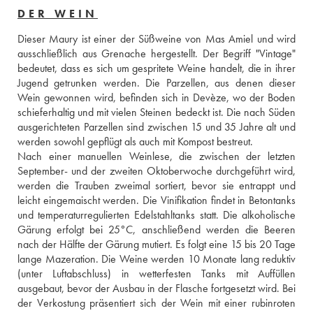
DER WEIN
Dieser Maury ist einer der Süßweine von Mas Amiel und wird 
ausschließlich aus Grenache hergestellt. Der Begriff "Vintage" 
bedeutet, dass es sich um gespritete Weine handelt, die in ihrer 
Jugend getrunken werden. Die Parzellen, aus denen dieser 
Wein gewonnen wird, befinden sich in Devèze, wo der Boden 
schieferhaltig und mit vielen Steinen bedeckt ist. Die nach Süden 
ausgerichteten Parzellen sind zwischen 15 und 35 Jahre alt und 
werden sowohl gepflügt als auch mit Kompost bestreut. 
Nach einer manuellen Weinlese, die zwischen der letzten 
September- und der zweiten Oktoberwoche durchgeführt wird, 
werden die Trauben zweimal sortiert, bevor sie entrappt und 
leicht eingemaischt werden. Die Vinifikation findet in Betontanks 
und temperaturregulierten Edelstahltanks statt. Die alkoholische 
Gärung erfolgt bei 25°C, anschließend werden die Beeren 
nach der Hälfte der Gärung mutiert. Es folgt eine 15 bis 20 Tage 
lange Mazeration. Die Weine werden 10 Monate lang reduktiv 
(unter Luftabschluss) in wetterfesten Tanks mit Auffüllen 
ausgebaut, bevor der Ausbau in der Flasche fortgesetzt wird. Bei 
der Verkostung präsentiert sich der Wein mit einer rubinroten 