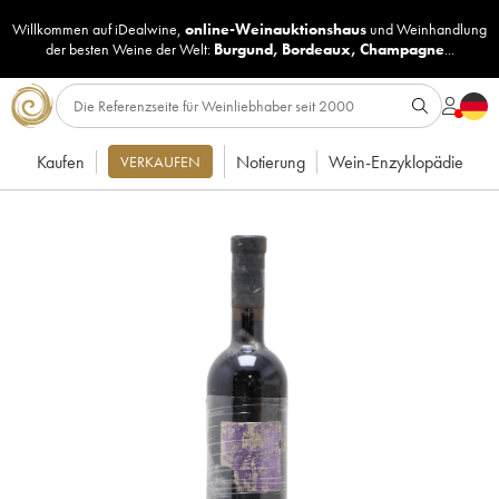
Willkommen auf iDealwine,
online-Weinauktionshaus
und
Weinhandlung
der besten Weine der Welt:
Burgund
,
Bordeaux
,
Champagne
...
Kaufen
Notierung
Wein-Enzyklopädie
VERKAUFEN