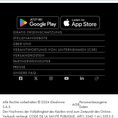
GRATIS (W)EINSCHÄTZUNG
STELLENANGEBOTE
ÜBER UNS
VERANTWORTUNG VON UNTERNEHMEN (CSR)
VERSANDKOSTEN
PARTNERWEINGÜTER
PRESSE
UNSERE FAQ
Alle Rechte vorbehalten © 2024 iDealwine
Personenbezogene
AGB
S.A.S.
Daten
Der Nachweis der Volljährigkeit des Käufers wird zum Zeitpunkt des Online-
Verkaufs verlangt. CODE DE LA SANTÉ PUBLIQUE, ART.L.3342-1 et L.3353-3