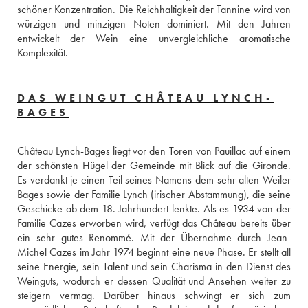
schöner Konzentration. Die Reichhaltigkeit der Tannine wird von 
würzigen und minzigen Noten dominiert. Mit den Jahren 
entwickelt der Wein eine unvergleichliche aromatische 
Komplexität.
DAS WEINGUT CHÂTEAU LYNCH-
BAGES
Château Lynch-Bages liegt vor den Toren von Pauillac auf einem 
der schönsten Hügel der Gemeinde mit Blick auf die Gironde. 
Es verdankt je einen Teil seines Namens dem sehr alten Weiler 
Bages sowie der Familie Lynch (irischer Abstammung), die seine 
Geschicke ab dem 18. Jahrhundert lenkte. Als es 1934 von der 
Familie Cazes erworben wird, verfügt das Château bereits über 
ein sehr gutes Renommé. Mit der Übernahme durch Jean-
Michel Cazes im Jahr 1974 beginnt eine neue Phase. Er stellt all 
seine Energie, sein Talent und sein Charisma in den Dienst des 
Weinguts, wodurch er dessen Qualität und Ansehen weiter zu 
steigern vermag. Darüber hinaus schwingt er sich zum 