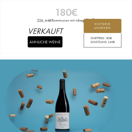
180
€
226,44
€
Kommission mit inbegriffen
HISTORIE
VERKAUFT
ANSEHEN
STARTPREIS:
180
€
ÄHNLICHE WEINE
SCHÄTZUNG:
240
€