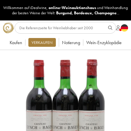
Willkommen auf iDealwine,
online-Weinauktionshaus
und
Weinhandlung
der besten Weine der Welt:
Burgund
,
Bordeaux
,
Champagne
...
Kaufen
Notierung
Wein-Enzyklopädie
VERKAUFEN