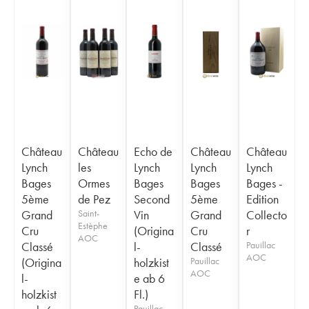
Château
Château
Echo de
Château
Château
Lynch
les
Lynch
Lynch
Lynch
Bages
Ormes
Bages
Bages
Bages -
5ème
de Pez
Second
5ème
Edition
Grand
Saint-
Vin
Grand
Collecto
Estèphe
Cru
(Origina
Cru
r
AOC
Classé
l-
Classé
Pauillac
AOC
(Origina
holzkist
Pauillac
AOC
l-
e ab 6
holzkist
Fl.)
Pauillac