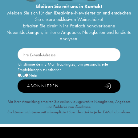
Bleiben Sie mit uns in Kontakt
Melden Sie sich für den iDealwine-Newsletter an und entdecken
Sie unsere exklusiven Weinschätze!
Erhalten Sie direkt in Ihr Postfach handverlesene
Neuentdeckungen, limitierte Angebote, Neuigkeiten und fundierte
Analysen.
Ich stimme dem E-Mail-Tracking zu, um personalisierte
Empfehlungen zu erhalten
Ja
Nein
ABONNIEREN
Mit Ihrer Anmeldung erhalten Sie exklusiv ausgewählte Neuigkeiten, Angebote
und Einblicke von iDealwine.
Sie können sich jederzeit unkompliziert über den Link in jeder E-Mail abmelden.