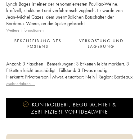
Lynch Bages ist einer der renommiertesten Pauillac-Weine,
kraftvoll, strukturiert und verführerisch zugleich. Er wurde von
Jean-Michel Cazes, dem unermüdlichen Botschafter der
Bordeaux-Weine, an die Spitze gebracht.
Weitere Informationen
BESCHREIBUNG DES
VERKOSTUNG UND
POSTENS
LAGERUNG
Anzahl:
3 Flaschen
Bemerkungen:
3 Etiketten leicht markiert
,
3
Etiketten leicht beschädigt
Füllstand:
3
Etwas niedrig
Herkunft:
privatperson
Mwst. erstattbar:
nein
Region:
Bordeaux
Appellation:
Pauillac
Klassifizierung:
5ème Grand Cru Classé
Mehr erfahren …
Eigentümer:
Famille Cazes
KONTROLLIERT, BEGUTACHTET &
ZERTIFIZIERT VON IDEALWINE