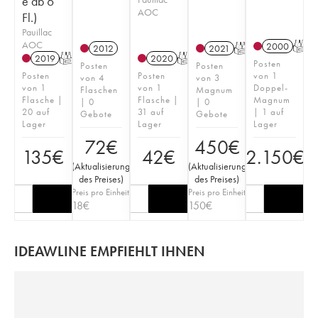
e ab 6
AOC
Fl.)
Pauillac
AOC
2000
T
2012
2021
T
2019
T
2020
T
Posten
Posten
Posten
Posten
Posten
von 1
von 4
von 3
von 1
von 1
Doppel-
Flaschen
Magnum
Flasche |
Flasche |
Magnum
| 0
| 0
20 auf
31 auf
| 1 auf
Gebote
Gebote
Lager
Lager
Lager
72
€
450
€
135
€
42
€
2.150
€
(
Aktualisierung
(
Aktualisierung
des Preises
)
des Preises
)
Preis pro Einheit
Preis pro Einheit
18
€
150
€
IDEAWLINE EMPFIEHLT IHNEN