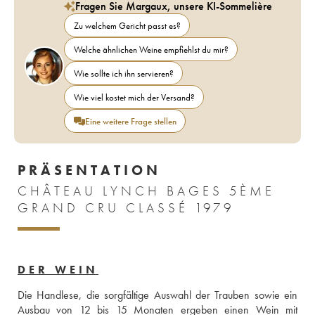
Fragen Sie Margaux, unsere KI-Sommelière
Zu welchem Gericht passt es?
Welche ähnlichen Weine empfiehlst du mir?
Wie sollte ich ihn servieren?
Wie viel kostet mich der Versand?
Eine weitere Frage stellen
PRÄSENTATION
CHÂTEAU LYNCH BAGES 5ÈME
GRAND CRU CLASSÉ 1979
DER WEIN
Die Handlese, die sorgfältige Auswahl der Trauben sowie ein 
Ausbau von 12 bis 15 Monaten ergeben einen Wein mit 