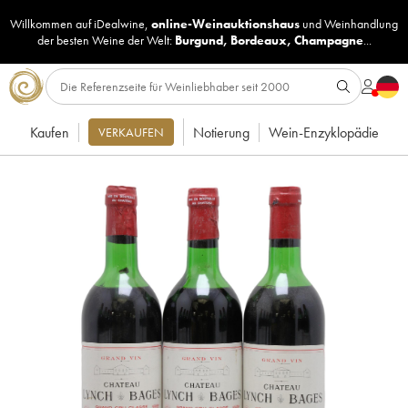
Willkommen auf iDealwine,
online-Weinauktionshaus
und
Weinhandlung
der besten Weine der Welt:
Burgund
,
Bordeaux
,
Champagne
...
Kaufen
Notierung
Wein-Enzyklopädie
VERKAUFEN