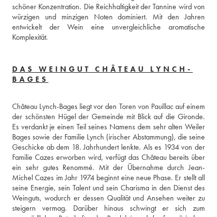
schöner Konzentration. Die Reichhaltigkeit der Tannine wird von 
würzigen und minzigen Noten dominiert. Mit den Jahren 
entwickelt der Wein eine unvergleichliche aromatische 
Komplexität.
DAS WEINGUT CHÂTEAU LYNCH-
BAGES
Château Lynch-Bages liegt vor den Toren von Pauillac auf einem 
der schönsten Hügel der Gemeinde mit Blick auf die Gironde. 
Es verdankt je einen Teil seines Namens dem sehr alten Weiler 
Bages sowie der Familie Lynch (irischer Abstammung), die seine 
Geschicke ab dem 18. Jahrhundert lenkte. Als es 1934 von der 
Familie Cazes erworben wird, verfügt das Château bereits über 
ein sehr gutes Renommé. Mit der Übernahme durch Jean-
Michel Cazes im Jahr 1974 beginnt eine neue Phase. Er stellt all 
seine Energie, sein Talent und sein Charisma in den Dienst des 
Weinguts, wodurch er dessen Qualität und Ansehen weiter zu 
steigern vermag. Darüber hinaus schwingt er sich zum 