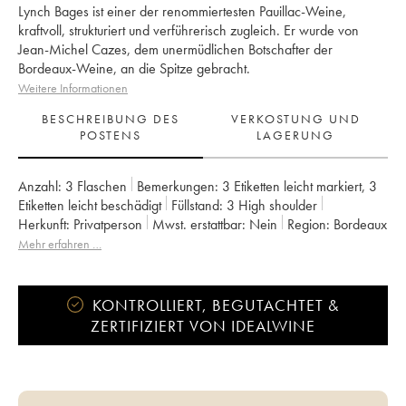
Lynch Bages ist einer der renommiertesten Pauillac-Weine,
kraftvoll, strukturiert und verführerisch zugleich. Er wurde von
Jean-Michel Cazes, dem unermüdlichen Botschafter der
Bordeaux-Weine, an die Spitze gebracht.
Weitere Informationen
BESCHREIBUNG DES
VERKOSTUNG UND
POSTENS
LAGERUNG
Anzahl:
3 Flaschen
Bemerkungen:
3 Etiketten leicht markiert
,
3
Etiketten leicht beschädigt
Füllstand:
3
High shoulder
Herkunft:
privatperson
Mwst. erstattbar:
nein
Region:
Bordeaux
Appellation:
Pauillac
Klassifizierung:
5ème Grand Cru Classé
Mehr erfahren …
Eigentümer:
Famille Cazes
KONTROLLIERT, BEGUTACHTET &
ZERTIFIZIERT VON IDEALWINE