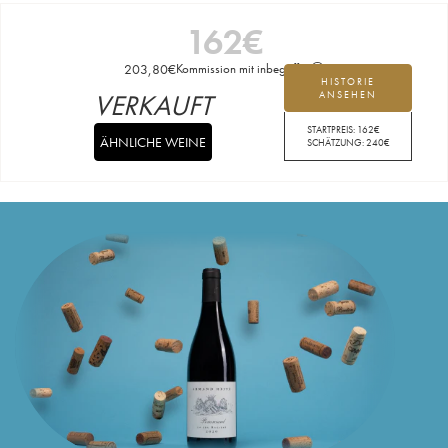
162
€
203,80
€
Kommission mit inbegriffen
HISTORIE
VERKAUFT
ANSEHEN
STARTPREIS:
162
€
ÄHNLICHE WEINE
SCHÄTZUNG:
240
€