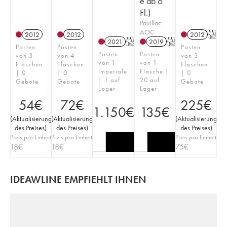
e ab 6
Fl.)
Pauillac
AOC
2012
2012
2012
T
2021
T
2019
T
Posten
Posten
Posten
Posten
Posten
von 3
von 4
von 3
von 1
von 1
Flaschen
Flaschen
Flaschen
Imperiale
Flasche |
| 0
| 0
| 0
| 1 auf
20 auf
Gebote
Gebote
Gebote
Lager
Lager
54
€
72
€
225
€
1.150
€
135
€
(
Aktualisierung
(
Aktualisierung
(
Aktualisierung
des Preises
)
des Preises
)
des Preises
)
Preis pro Einheit
Preis pro Einheit
Preis pro Einheit
18
€
18
€
75
€
IDEAWLINE EMPFIEHLT IHNEN