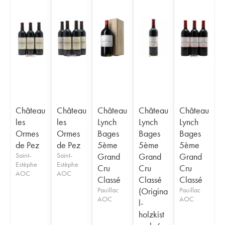
Château
Château
Château
Château
Château
les
les
Lynch
Lynch
Lynch
Ormes
Ormes
Bages
Bages
Bages
de Pez
de Pez
5ème
5ème
5ème
Saint-
Saint-
Grand
Grand
Grand
Estèphe
Estèphe
Cru
Cru
Cru
AOC
AOC
Classé
Classé
Classé
Pauillac
(Origina
Pauillac
AOC
AOC
l-
holzkist