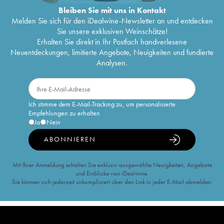
Bleiben Sie mit uns in Kontakt
Melden Sie sich für den iDealwine-Newsletter an und entdecken
Sie unsere exklusiven Weinschätze!
Erhalten Sie direkt in Ihr Postfach handverlesene
Neuentdeckungen, limitierte Angebote, Neuigkeiten und fundierte
Analysen.
Ich stimme dem E-Mail-Tracking zu, um personalisierte
Empfehlungen zu erhalten
Ja
Nein
ABONNIEREN
Mit Ihrer Anmeldung erhalten Sie exklusiv ausgewählte Neuigkeiten, Angebote
und Einblicke von iDealwine.
Sie können sich jederzeit unkompliziert über den Link in jeder E-Mail abmelden.