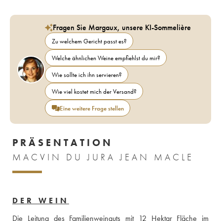
Fragen Sie Margaux, unsere KI-Sommelière
Zu welchem Gericht passt es?
Welche ähnlichen Weine empfiehlst du mir?
Wie sollte ich ihn servieren?
Wie viel kostet mich der Versand?
Eine weitere Frage stellen
PRÄSENTATION
MACVIN DU JURA JEAN MACLE
DER WEIN
Die Leitung des Familienweinguts mit 12 Hektar Fläche im 