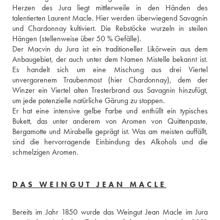
Herzen des Jura liegt mittlerweile in den Händen des 
talentierten Laurent Macle. Hier werden überwiegend Savagnin 
und Chardonnay kultiviert. Die Rebstöcke wurzeln in steilen 
Hängen (stellenweise über 50 % Gefälle). 
Der Macvin du Jura ist ein traditioneller Likörwein aus dem 
Anbaugebiet, der auch unter dem Namen Mistelle bekannt ist. 
Es handelt sich um eine Mischung aus drei Viertel 
unvergorenem Traubenmost (hier Chardonnay), dem der 
Winzer ein Viertel alten Tresterbrand aus Savagnin hinzufügt, 
um jede potenzielle natürliche Gärung zu stoppen. 
Er hat eine intensive gelbe Farbe und enthüllt ein typisches 
Bukett, das unter anderem von Aromen von Quittenpaste, 
Bergamotte und Mirabelle geprägt ist. Was am meisten auffällt, 
sind die hervorragende Einbindung des Alkohols und die 
schmelzigen Aromen.
DAS WEINGUT JEAN MACLE
Bereits im Jahr 1850 wurde das Weingut Jean Macle im Jura 