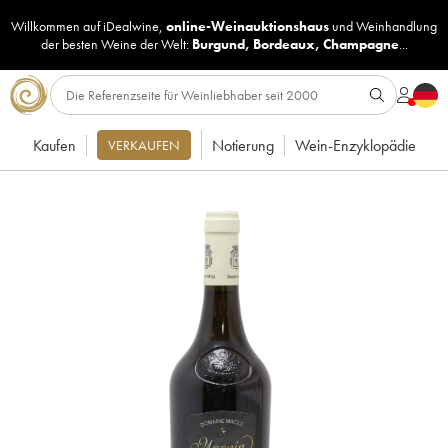
Willkommen auf iDealwine,
online-Weinauktionshaus
und
Weinhandlung
der besten Weine der Welt:
Burgund
,
Bordeaux
,
Champagne
...
Kaufen
Notierung
Wein-Enzyklopädie
VERKAUFEN