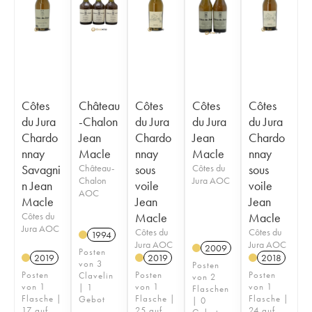
Côtes
Château
Côtes
Côtes
Côtes
du Jura
-Chalon
du Jura
du Jura
du Jura
Chardo
Jean
Chardo
Jean
Chardo
nnay
Macle
nnay
Macle
nnay
Savagni
Château-
sous
Côtes du
sous
Chalon
Jura AOC
n Jean
voile
voile
AOC
Macle
Jean
Jean
Côtes du
Macle
Macle
Jura AOC
Côtes du
Côtes du
1994
Jura AOC
Jura AOC
2009
Posten
2019
2019
2018
von 3
Posten
Posten
Posten
Posten
Clavelin
von 2
von 1
von 1
von 1
| 1
Flaschen
Flasche |
Flasche |
Flasche |
Gebot
| 0
17 auf
25 auf
24 auf