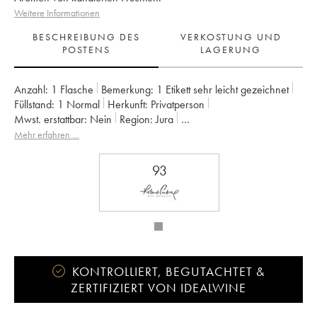
Weitere Informationen
BESCHREIBUNG DES
VERKOSTUNG UND
POSTENS
LAGERUNG
Anzahl:
1 Flasche
Bemerkung:
1 Etikett sehr leicht gezeichnet
Füllstand:
1
Normal
Herkunft:
privatperson
Mwst. erstattbar:
nein
Region:
Jura
Appellation:
Macvin du Jura
Eigentümer:
Jean Macle
Mehr erfahren …
93
KONTROLLIERT, BEGUTACHTET &
ZERTIFIZIERT VON IDEALWINE