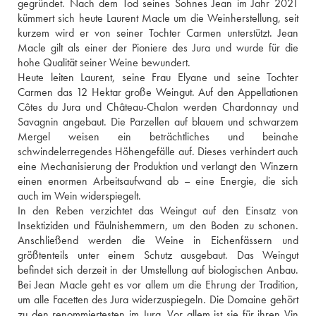
gegründet. Nach dem Tod seines Sohnes Jean im Jahr 2021 
kümmert sich heute Laurent Macle um die Weinherstellung, seit 
kurzem wird er von seiner Tochter Carmen unterstützt. Jean 
Macle gilt als einer der Pioniere des Jura und wurde für die 
hohe Qualität seiner Weine bewundert.
Heute leiten Laurent, seine Frau Elyane und seine Tochter 
Carmen das 12 Hektar große Weingut. Auf den Appellationen 
Côtes du Jura und Château-Chalon werden Chardonnay und 
Savagnin angebaut. Die Parzellen auf blauem und schwarzem 
Mergel weisen ein beträchtliches und beinahe 
schwindelerregendes Höhengefälle auf. Dieses verhindert auch 
eine Mechanisierung der Produktion und verlangt den Winzern 
einen enormen Arbeitsaufwand ab – eine Energie, die sich 
auch im Wein widerspiegelt.
In den Reben verzichtet das Weingut auf den Einsatz von 
Insektiziden und Fäulnishemmern, um den Boden zu schonen. 
Anschließend werden die Weine in Eichenfässern und 
größtenteils unter einem Schutz ausgebaut. Das Weingut 
befindet sich derzeit in der Umstellung auf biologischen Anbau. 
Bei Jean Macle geht es vor allem um die Ehrung der Tradition, 
um alle Facetten des Jura widerzuspiegeln. Die Domaine gehört 
zu den renommiertesten im Jura. Vor allem ist sie für ihren Vin 