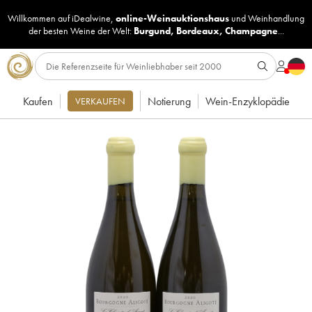
Willkommen auf iDealwine,
online-Weinauktionshaus
und
Weinhandlung
der besten Weine der Welt:
Burgund
,
Bordeaux
,
Champagne
...
Kaufen
Notierung
Wein-Enzyklopädie
VERKAUFEN