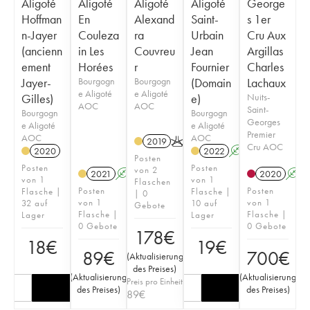
Aligoté
Aligoté
Aligoté
Aligoté
George
Hoffman
En
Alexand
Saint-
s 1er
n-Jayer
Couleza
ra
Urbain
Cru Aux
(ancienn
in Les
Couvreu
Jean
Argillas
ement
Horées
r
Fournier
Charles
Jayer-
Bourgogn
Bourgogn
(Domain
Lachaux
e Aligoté
e Aligoté
Gilles)
e)
Nuits-
AOC
AOC
Saint-
Bourgogn
Bourgogn
Georges
e Aligoté
e Aligoté
Premier
AOC
AOC
2019
K
Cru AOC
2020
2022
A
Posten
Posten
Posten
von 2
2021
A
K
2020
A
von 1
von 1
Flaschen
Posten
Posten
Flasche |
Flasche |
| 0
von 1
von 1
32 auf
10 auf
Gebote
Flasche |
Flasche |
Lager
Lager
0 Gebote
0 Gebote
178
€
18
€
19
€
89
€
700
€
(
Aktualisierung
des Preises
)
(
Aktualisierung
(
Aktualisierung
Preis pro Einheit
des Preises
)
des Preises
)
89
€