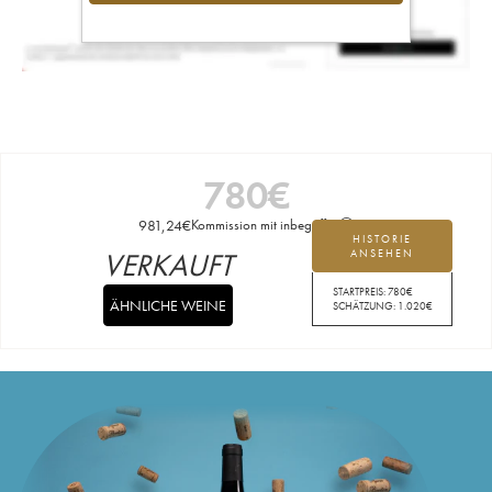
780
€
981,24
€
Kommission mit inbegriffen
HISTORIE
VERKAUFT
ANSEHEN
STARTPREIS:
780
€
ÄHNLICHE WEINE
SCHÄTZUNG:
1.020
€