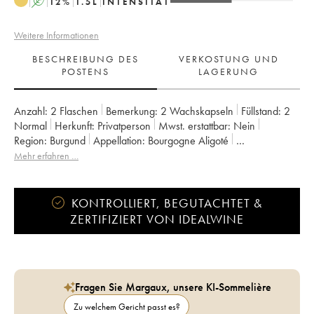
A
12
%
1.5
L
INTENSITÄT
Weitere Informationen
BESCHREIBUNG DES
VERKOSTUNG UND
POSTENS
LAGERUNG
Anzahl:
2 Flaschen
Bemerkung:
2 Wachskapseln
Füllstand:
2
Normal
Herkunft:
privatperson
Mwst. erstattbar:
nein
Region:
Burgund
Appellation:
Bourgogne Aligoté
Eigentümer:
Charles Lachaux
Mehr erfahren …
KONTROLLIERT, BEGUTACHTET &
ZERTIFIZIERT VON IDEALWINE
Fragen Sie Margaux, unsere KI-Sommelière
Zu welchem Gericht passt es?