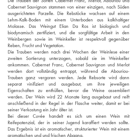
Die Trauben der Sorten Cabernet Franc, Merlot, Abouriou und 
Cabernet Sauvignon stammen von einer einzigen, nach Süden 
ausgerichteten Parzelle. Die Rebstöcke wachsen auf einem 
Lehm-Kalk-Boden mit einem Unterboden aus kalkhaltiger 
Molasse. Das Weingut Elian Da Ros ist biologisch und 
biodynamisch zertifiziert, und die sorgfältige Arbeit in den 
Weinbergen sowie im Weinkeller ist respektvoll gegenüber 
Reben, Frucht und Vegetation. 
Die Trauben werden nach drei Wochen der Weinlese einer 
zweiten Sortierung unterzogen, sobald sie im Weinkeller 
ankommen. Cabernet Franc, Cabernet Sauvignon und Merlot 
werden dort vollständig entrappt, während die Abouriou-
Trauben ganz vergoren werden. Jede Rebsorte wird dann 
separat vinifiziert und ausgebaut, um ihre jeweiligen 
Eigenschaften zu enthüllen, bevor die Weine assembliert 
werden. Der Wein wird 22 Monate lang ausgebaut und reift 
anschließend in der Regel in der Flasche weiter, damit er bei 
seiner Verkostung ein Jahr älter ist. 
Bei dieser Cuvée handelt es sich um einen Wein mit 
Reifepotenzial, der in seiner Jugend karaffiert werden sollte. 
Das Ergebnis ist ein aromatischer, strukturierter Wein mit einem 
aromatischen und und frischen Abgang.