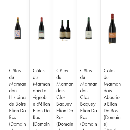
Côtes
Côtes
Côtes
Côtes
Côtes
du
du
du
du
du
Marman
Marman
Marman
Marman
Marman
dais
dais Le
dais
dais
dais
Histoires
vignobl
Clos
Clos
Abourio
de Boire
e d'élian
Baquey
Baquey
u Elian
Elian Da
Elian Da
Elian Da
Elian Da
Da Ros
Ros
Ros
Ros
Ros
(Domain
(Domain
(Domain
(Domain
(Domain
e)
Côtes du