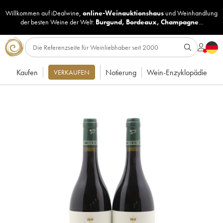
Willkommen auf iDealwine,
online-Weinauktionshaus
und
Weinhandlung
der besten Weine der Welt:
Burgund
,
Bordeaux
,
Champagne
...
Kaufen
Notierung
Wein-Enzyklopädie
VERKAUFEN