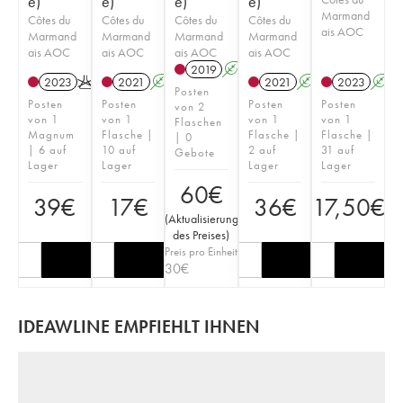
e)
e)
e)
e)
Marmand
Côtes du
Côtes du
Côtes du
Côtes du
ais AOC
Marmand
Marmand
Marmand
Marmand
ais AOC
ais AOC
ais AOC
ais AOC
2019
A
2023
K
2021
A
2021
A
2023
A
Posten
Posten
Posten
Posten
Posten
von 2
von 1
von 1
von 1
von 1
Flaschen
Magnum
Flasche |
Flasche |
Flasche |
| 0
| 6 auf
10 auf
2 auf
31 auf
Gebote
Lager
Lager
Lager
Lager
60
€
39
€
17
€
36
€
17,50
€
(
Aktualisierung
des Preises
)
Preis pro Einheit
30
€
IDEAWLINE EMPFIEHLT IHNEN