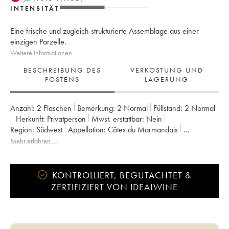
INTENSITÄT
Eine frische und zugleich strukturierte Assemblage aus einer
einzigen Parzelle.
Weitere Informationen
BESCHREIBUNG DES
VERKOSTUNG UND
POSTENS
LAGERUNG
Anzahl:
2 Flaschen
Bemerkung:
2 Normal
Füllstand:
2
Normal
Herkunft:
privatperson
Mwst. erstattbar:
nein
Region:
Südwest
Appellation:
Côtes du Marmandais
Eigentümer:
Elian Da Ros (Domaine)
Mehr erfahren …
KONTROLLIERT, BEGUTACHTET &
ZERTIFIZIERT VON IDEALWINE