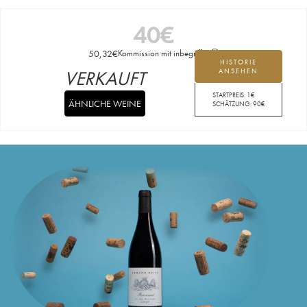
40
€
50,32
€
Kommission mit inbegriffen
HISTORIE
VERKAUFT
ANSEHEN
STARTPREIS:
1
€
ÄHNLICHE WEINE
SCHÄTZUNG:
90
€