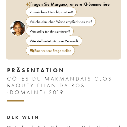
Fragen Sie Margaux, unsere KI-Sommelière
Zu welchem Gericht passt es?
Welche ähnlichen Weine empfiehlst du mir?
Wie sollte ich ihn servieren?
Wie viel kostet mich der Versand?
Eine weitere Frage stellen
PRÄSENTATION
CÔTES DU MARMANDAIS CLOS
BAQUEY ELIAN DA ROS
(DOMAINE) 2019
DER WEIN