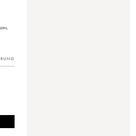
azes,
ERUNG
s