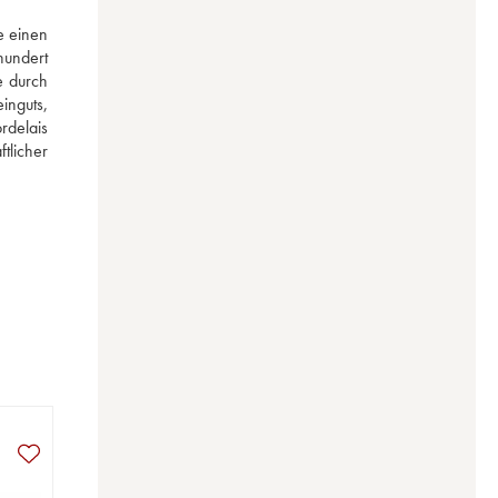
 einen 
undert 
 durch 
nguts, 
delais 
licher 