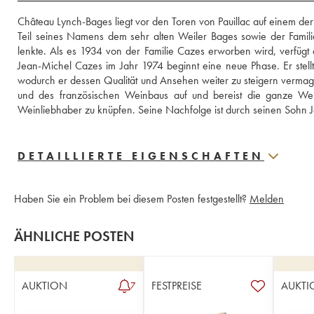
Château Lynch-Bages liegt vor den Toren von Pauillac auf einem der
Teil seines Namens dem sehr alten Weiler Bages sowie der Famili
lenkte. Als es 1934 von der Familie Cazes erworben wird, verfüg
Jean-Michel Cazes im Jahr 1974 beginnt eine neue Phase. Er stellt 
wodurch er dessen Qualität und Ansehen weiter zu steigern vermag.
und des französischen Weinbaus auf und bereist die ganze Welt
Weinliebhaber zu knüpfen. Seine Nachfolge ist durch seinen Sohn 
DETAILLIERTE EIGENSCHAFTEN
Haben Sie ein Problem bei diesem Posten festgestellt?
Melden
ÄHNLICHE POSTEN
AUKTION
FESTPREISE
AUKTI
7