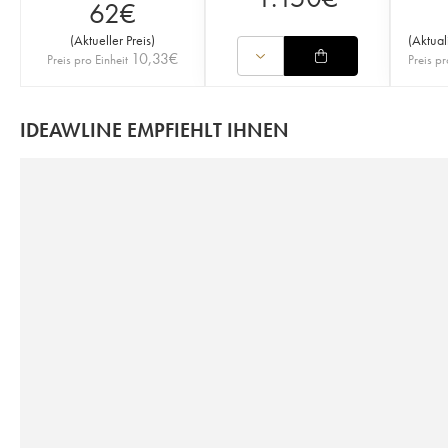
62
€
(
Aktueller Preis
)
(
Aktual
10,33
€
Preis pro Einheit
Preis pr
IDEAWLINE EMPFIEHLT IHNEN