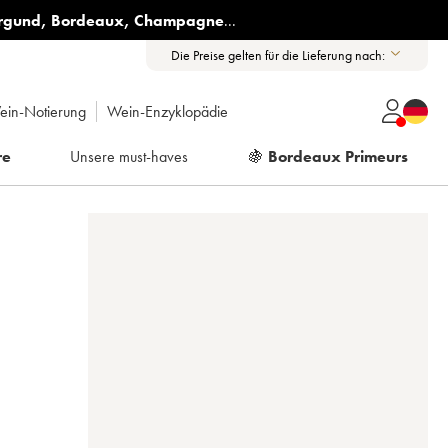
rgund
,
Bordeaux
,
Champagne
...
Die Preise gelten für die Lieferung nach:
ein-Notierung
Wein-Enzyklopädie
re
Unsere must-haves
🍇
Bordeaux Primeurs