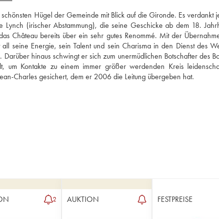
 schönsten Hügel der Gemeinde mit Blick auf die Gironde. Es verdankt je
e Lynch (irischer Abstammung), die seine Geschicke ab dem 18. Jahrh
t das Château bereits über ein sehr gutes Renommé. Mit der Übernahme
all seine Energie, sein Talent und sein Charisma in den Dienst des Wei
 Darüber hinaus schwingt er sich zum unermüdlichen Botschafter des Bor
, um Kontakte zu einem immer größer werdenden Kreis leidenschaft
Jean-Charles gesichert, dem er 2006 die Leitung übergeben hat.
ON
AUKTION
FESTPREISE
2