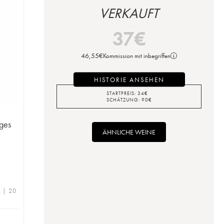
VERKAUFT
37
€
46,55
€
Kommission mit inbegriffen
HISTORIE ANSEHEN
STARTPREIS:
34
€
SCHÄTZUNG:
90
€
ges
ÄHNLICHE WEINE
e | 20