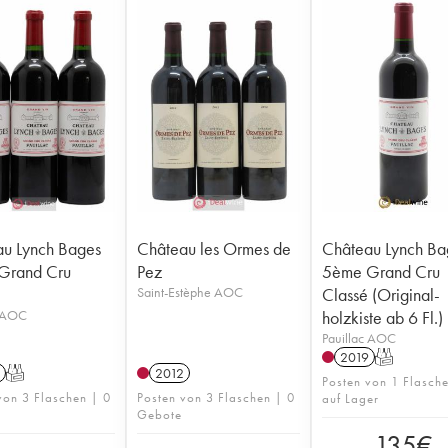
u Lynch Bages
Château les Ormes de
Château Lynch Ba
Grand Cru
Pez
5ème Grand Cru
Saint-Estèphe AOC
Classé (Original-
c AOC
holzkiste ab 6 Fl.)
Pauillac AOC
2019
T
T
2012
Posten von 1 Flasch
von 3 Flaschen | 0
Posten von 3 Flaschen | 0
auf Lager
Gebote
135
€