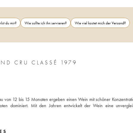
lst du mir?
Wie sollte ich ihn servieren?
Wie viel kostet mich der Versand?
CHÂTEAU LYNCH BAGES 5ÈME GRAND CRU CLASSÉ 1979
au von 12 bis 15 Monaten ergeben einen Wein mit schöner Konzentratio
ten dominiert. Mit den Jahren entwickelt der Wein eine unvergleic
ES