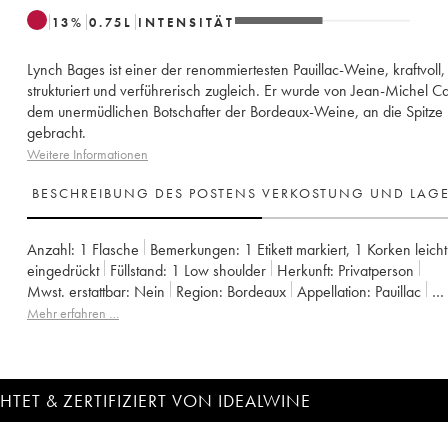
13
%
0.75
L
INTENSITÄT
Lynch Bages ist einer der renommiertesten Pauillac-Weine, kraftvoll,
strukturiert und verführerisch zugleich. Er wurde von Jean-Michel C
dem unermüdlichen Botschafter der Bordeaux-Weine, an die Spitze
gebracht.
Weitere Informationen
BESCHREIBUNG DES POSTENS
VERKOSTUNG UND LAG
Anzahl:
1 Flasche
Bemerkungen:
1 Etikett markiert
,
1 Korken leicht
eingedrückt
Füllstand:
1
Low shoulder
Herkunft:
privatperson
Mwst. erstattbar:
nein
Region:
Bordeaux
Appellation:
Pauillac
Klassifizierung:
5ème Grand Cru Classé
Eigentümer:
Famille Caze
Mehr erfahren …
TET & ZERTIFIZIERT VON IDEALWINE