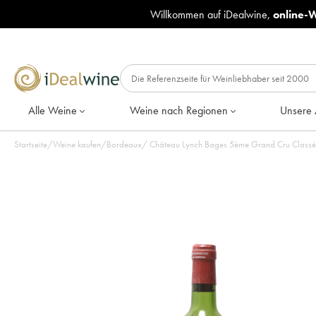
Willkommen auf iDealwine,
online-
Alle Weine
Weine nach Regionen
Unsere 
Startseite
/
Weine kaufen
/
Bordeaux
/