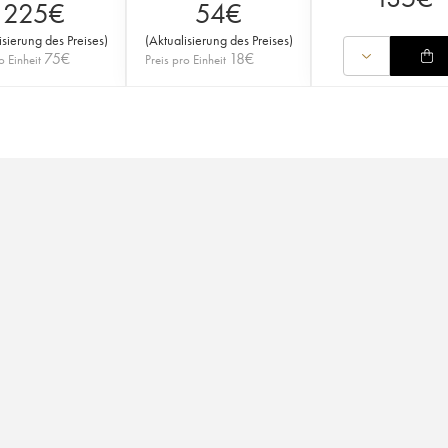
225
€
54
€
isierung des Preises
)
(
Aktualisierung des Preises
)
75
€
18
€
o Einheit
Preis pro Einheit