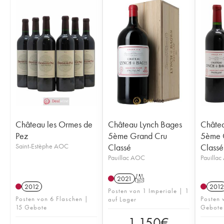
Château les Ormes de
Château Lynch Bages
Châtea
Pez
5ème Grand Cru
5ème 
Saint-Estèphe AOC
Classé
Classé
Pauillac AOC
Pauilla
2021
T
2012
2012
Posten von 1 Imperiale | 1
Posten von 6 Flaschen |
Posten 
auf Lager
15 Gebote
Gebote
1.150
€