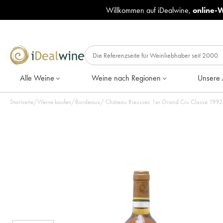
Willkommen auf iDealwine,
online-
Alle Weine
Weine nach Regionen
Unsere 
Startseite
/
Weine kaufen
/
Bordeaux
/
Château Rieu