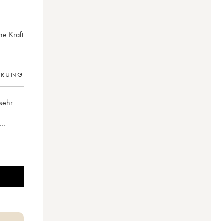
ine Kraft
ERUNG
 sehr