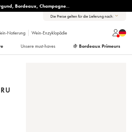
rgund
,
Bordeaux
,
Champagne
...
Die Preise gelten für die Lieferung nach:
ein-Notierung
Wein-Enzyklopädie
re
Unsere must-haves
🍇
Bordeaux Primeurs
CRU