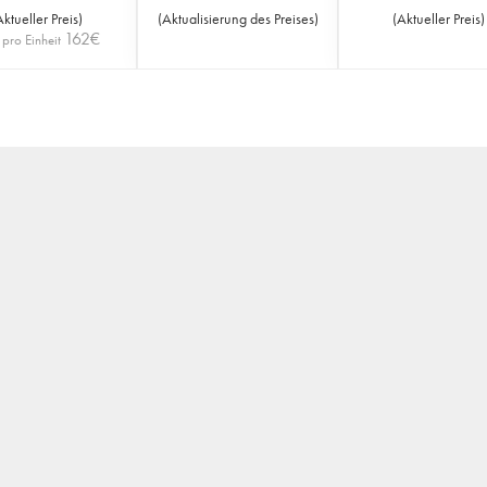
Aktueller Preis
)
(
Aktualisierung des Preises
)
(
Aktueller Preis
)
162
€
 pro Einheit