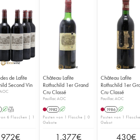
des de Lafite
Château Lafite
Château Lafite
hild Second Vin
Rothschild 1er Grand
Rothschild 1er Gr
c AOC
Cru Classé
Cru Classé
Pauillac AOC
Pauillac AOC
A
T
1982
A
1986
A
von 6 Flaschen | 1
Posten von 1 Flasche | 0
Posten von 1 Flasch
Gebote
Gebot
972
€
1.377
€
430
€