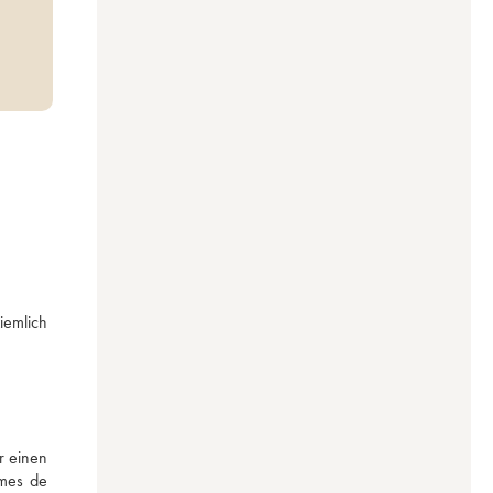
iemlich 
 einen 
es de 