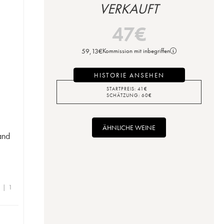
VERKAUFT
47
€
59,13
€
Kommission mit inbegriffen
HISTORIE ANSEHEN
STARTPREIS:
41
€
SCHÄTZUNG:
60
€
ÄHNLICHE WEINE
and
e | 1