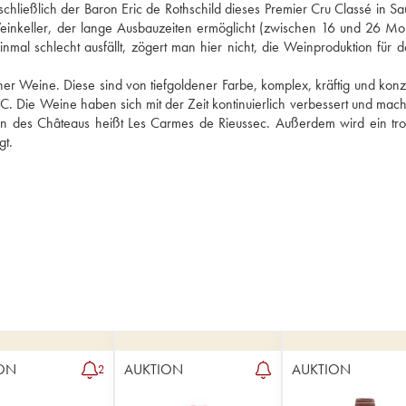
schließlich der Baron Eric de Rothschild dieses Premier Cru Classé in Sau
inkeller, der lange Ausbauzeiten ermöglicht (zwischen 16 und 26 Mon
al schlecht ausfällt, zögert man hier nicht, die Weinproduktion für da
r Weine. Diese sind von tiefgoldener Farbe, komplex, kräftig und konzen
. Die Weine haben sich mit der Zeit kontinuierlich verbessert und mach
in des Châteaus heißt Les Carmes de Rieussec. Außerdem wird ein tro
gt.
ON
AUKTION
AUKTION
2