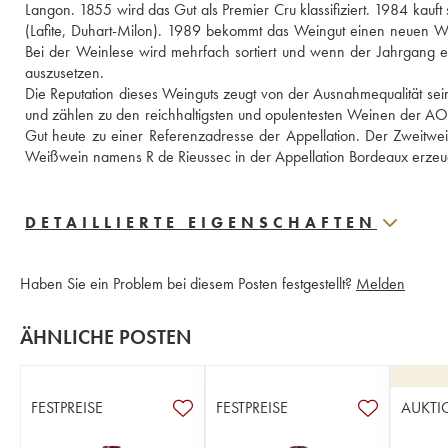
Langon. 1855 wird das Gut als Premier Cru klassifiziert. 1984 kauft 
(Lafite, Duhart-Milon). 1989 bekommt das Weingut einen neuen We
Bei der Weinlese wird mehrfach sortiert und wenn der Jahrgang einm
auszusetzen. 
Die Reputation dieses Weinguts zeugt von der Ausnahmequalität seine
und zählen zu den reichhaltigsten und opulentesten Weinen der AOC
Gut heute zu einer Referenzadresse der Appellation. Der Zweitwe
Weißwein namens R de Rieussec in der Appellation Bordeaux erzeu
DETAILLIERTE EIGENSCHAFTEN
Haben Sie ein Problem bei diesem Posten festgestellt?
Melden
ÄHNLICHE POSTEN
FESTPREISE
FESTPREISE
AUKTI