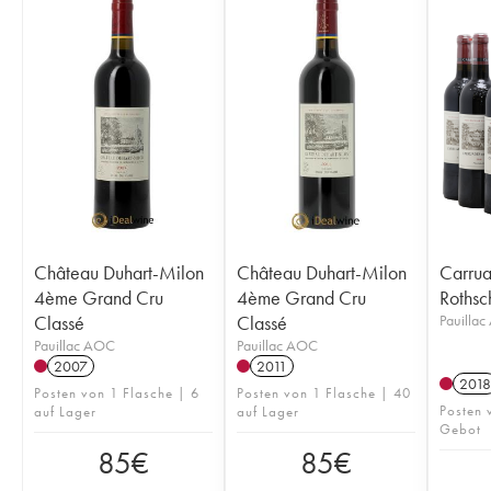
Château Duhart-Milon
Château Duhart-Milon
Carrua
4ème Grand Cru
4ème Grand Cru
Rothsc
Classé
Classé
Pauilla
Pauillac AOC
Pauillac AOC
2007
2011
2018
Posten von 1 Flasche | 6
Posten von 1 Flasche | 40
Posten 
auf Lager
auf Lager
Gebot
85
€
85
€