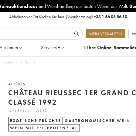
Weinauktionshaus
und
Weinhandlung der besten Weine der Welt:
Bu
Abholung vor Ort
Klicken Sie hier
|
Weinberatung?
+33 1 56 05 86 10
W
WEIN VERKAUFEN
Auktionen
Services +
✨
Ihre Online-Sommeliè
ssec 1er Grand Cru Classé 1992 - Posten von 1 Flasche
AUKTION
CHÂTEAU RIEUSSEC 1ER GRAND 
CLASSÉ 1992
Sauternes AOC
EXOTISCHE FRÜCHTE
GASTRONOMISCHER WEIN
WEIN MIT REIFEPOTENZIAL