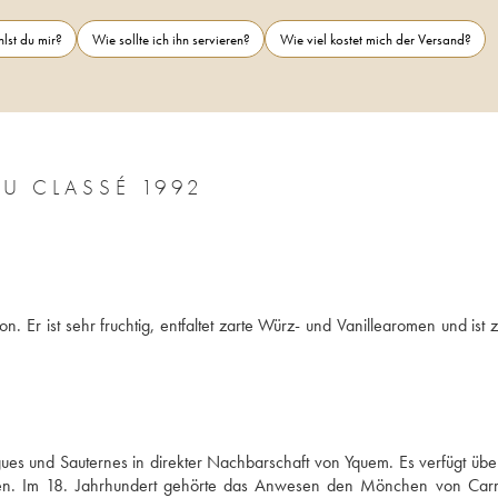
lst du mir?
Wie sollte ich ihn servieren?
Wie viel kostet mich der Versand?
CHÂTEAU RIEUSSEC 1ER GRAND CRU CLASSÉ 1992
. Er ist sehr fruchtig, entfaltet zarte Würz- und Vanillearomen und ist z
es und Sauternes in direkter Nachbarschaft von Yquem. Es verfügt über
n. Im 18. Jahrhundert gehörte das Anwesen den Mönchen von Carm