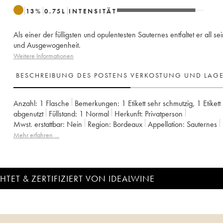
13
%
0.75
L
INTENSITÄT
Als einer der fülligsten und opulentesten Sauternes entfaltet er all se
und Ausgewogenheit.
Weitere Informationen
BESCHREIBUNG DES POSTENS
VERKOSTUNG UND LAG
Anzahl:
1 Flasche
Bemerkungen:
1 Etikett sehr schmutzig
,
1 Etikett
abgenutzt
Füllstand:
1
Normal
Herkunft:
privatperson
Mwst. erstattbar:
nein
Region:
Bordeaux
Appellation:
Sauternes
Klassifizierung:
1er Grand Cru Classé
Mehr erfahren …
Eigentümer:
Domaines Barons de Rothschild
TET & ZERTIFIZIERT VON IDEALWINE