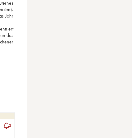
ternes 
aten). 
s Jahr 
triert 
en das 
ckener 
3