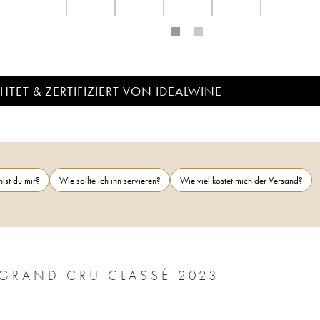
TET & ZERTIFIZIERT VON IDEALWINE
lst du mir?
Wie sollte ich ihn servieren?
Wie viel kostet mich der Versand?
CHÂTEAU LAFITE ROTHSCHILD 1ER GRAND CRU CLASSÉ 2023