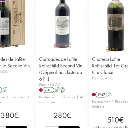
des de Lafite
Carruades de Lafite
Château Lafite
hild Second Vin
Rothschild Second Vin
Rothschild 1er Gr
c AOC
(Original-holzkiste ab
Cru Classé
6 Fl.)
Pauillac AOC
Pauillac AOC
0
A
2015
A
T
1947
A
von 1 Flasche | 1
Posten von 1 Flasche | 48
Posten von 1 Flasch
er
auf Lager
Gebote
380
€
280
€
510
€
(
Aktualisierung des Pr