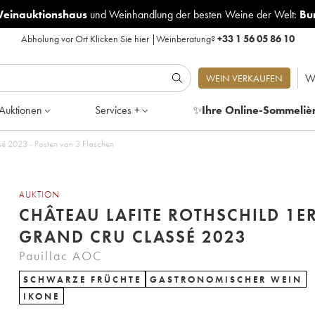
Weinauktionshaus
und
Weinhandlung der besten Weine der Welt:
Bu
Abholung vor Ort
Klicken Sie hier
|
Weinberatung?
+33 1 56 05 86 10
W
WEIN VERKAUFEN
Auktionen
Services +
✨
Ihre Online-Sommeliè
Château Lafite Rothschild 1er Grand Cru Classé 2023 - Posten von 3 Flaschen
AUKTION
CHÂTEAU LAFITE ROTHSCHILD 1E
GRAND CRU CLASSÉ 2023
Pauillac AOC
SCHWARZE FRÜCHTE
GASTRONOMISCHER WEIN
IKONE