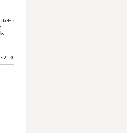
oduziert
n
che
ERUNG