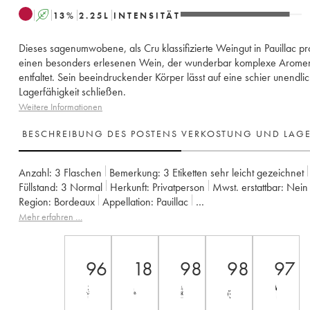
A
13
%
2.25
L
INTENSITÄT
Dieses sagenumwobene, als Cru klassifizierte Weingut in Pauillac pr
einen besonders erlesenen Wein, der wunderbar komplexe Arome
entfaltet. Sein beeindruckender Körper lässt auf eine schier unendli
Lagerfähigkeit schließen.
Weitere Informationen
BESCHREIBUNG DES POSTENS
VERKOSTUNG UND LAG
Anzahl:
3 Flaschen
Bemerkung:
3 Etiketten sehr leicht gezeichnet
Füllstand:
3
Normal
Herkunft:
privatperson
Mwst. erstattbar:
nein
Region:
Bordeaux
Appellation:
Pauillac
Klassifizierung:
1er Grand Cru Classé
Mehr erfahren …
Eigentümer:
Domaines Barons de Rothschild
96
18
98
98
97