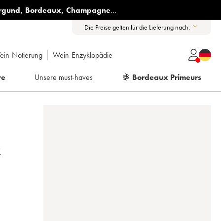
rgund
,
Bordeaux
,
Champagne
...
Die Preise gelten für die Lieferung nach:
ein-Notierung
Wein-Enzyklopädie
re
Unsere must-haves
🍇
Bordeaux Primeurs
R