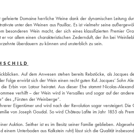
 gefeierte Domaine herrliche Weine dank der dynamischen Leitung durc
ativste unter den Weinen aus Pauillac. Es ist vielmehr seine außergewöh
m besonderen Wein macht, der sich eines klassifizierten Premier Gra
r vor allem einen charakteristischen Zedernduft, der ihn bei Weinlieb
hrzehnte überdauern zu können und unsterblich zu sein.
HSCHILD
ückblicken. Auf dem Anwesen stehen bereits Rebstöcke, als Jacques de
er Folge erwirbt sich der Wein einen recht guten Ruf. Jacques‘ Sohn Ale
die Erbin von Latour heiratet. Aus dieser Ehe stammt Nicolas-Alexandr
ommee verhilft – der Wein wird in Versailles und sogar auf der anderen
e“ des „Fürsten der Weinberge“.
rer Eigentümer und wird nach der Revolution sogar versteigert. Die Qu
amilie von Joseph Goudal. So wird Château Lafite im Jahr 1855 als Premi
er Auktion. Seither ist es im Besitz seiner Familie geblieben. Abgeseh
einem Unterboden aus Kalkstein ruht) lässt sich die Qualität insbesonde