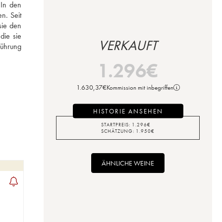
In den 
. Seit 
ie den 
ie sie 
VERKAUFT
ührung 
1.296
€
1.630,37
€
Kommission mit inbegriffen
HISTORIE ANSEHEN
STARTPREIS:
1.296
€
SCHÄTZUNG:
1.950
€
ÄHNLICHE WEINE