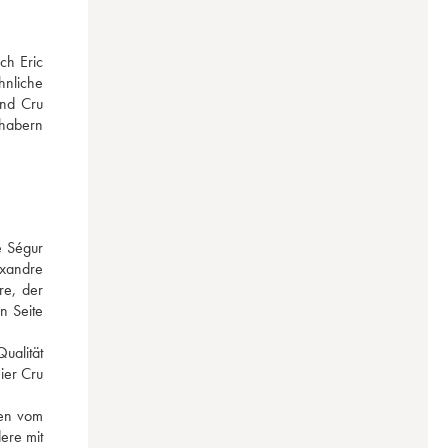
h Eric 
nliche 
nd Cru 
habern 
 Ségur 
xandre 
e, der 
 Seite 
alität 
er Cru 
en vom 
re mit 