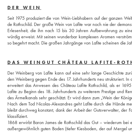
DER WEIN
Seit 1975 produziert die von Wein-Liebhabern auf der ganzen Welt
de Rothschild. Der große Wein von Lafite war noch nie der demonstr
Erlesenheit, die ihn nach 15 bis 30 Jahren Aufbewahrung zu eine
würdig erweist. Mit seinen wunderbar komplexen Aromen verströmt e
so begehrt macht. Die großen Jahrgänge von Lafite scheinen die Ja
DAS WEINGUT CHÂTEAU LAFITE-ROT
Der Weinberg von Lafite kann auf eine sehr lange Geschichte zur
den Weinberg gegen Ende des 17. Jahrhunderts neu strukturiert. In d
erweitert das Anwesen des Château Lafite Rothschild, als er 1695 
Lafite zu Beginn des 18. Jahrhunderts zu weiterem Prestige und Ren
des Ärmelkanals sehr geschätzt. Er wird dann zum „Wein der König
Nach dem Tod Nicolas-Alexandres geht Lafite durch die Hände mehre
bleibt durchweg konstant, dank der Arbeit der Gutsverwalter, der F
klassifiziert.
1868 erwirbt Baron James de Rothschild das Gut – wiederum bei ein
außergewöhnlich guten Boden (tiefer Kiesboden, der auf Mergel und 