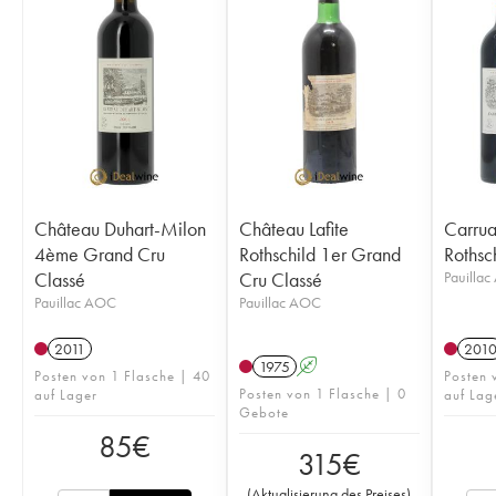
Château Duhart-Milon
Château Lafite
Carrua
4ème Grand Cru
Rothschild 1er Grand
Rothsc
Classé
Cru Classé
Pauilla
Pauillac AOC
Pauillac AOC
2011
201
1975
A
Posten von 1 Flasche | 40
Posten 
Posten von 1 Flasche | 0
auf Lager
auf Lag
Gebote
85
€
315
€
(
Aktualisierung des Preises
)