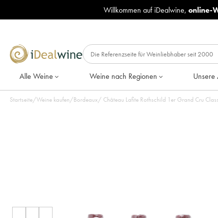
Willkommen auf iDealwine,
online-
Alle Weine
Weine nach Regionen
Unsere 
Startseite
/
Weine kaufen
/
Bordeaux
/