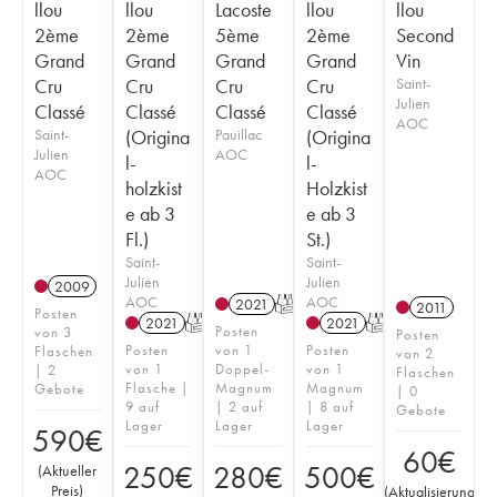
llou
llou
Lacoste
llou
llou
2ème
2ème
5ème
2ème
Second
Grand
Grand
Grand
Grand
Vin
Cru
Cru
Cru
Cru
Saint-
Julien
Classé
Classé
Classé
Classé
AOC
Saint-
(Origina
Pauillac
(Origina
Julien
AOC
l-
l-
AOC
holzkist
Holzkist
e ab 3
e ab 3
Fl.)
St.)
Saint-
Saint-
Julien
Julien
2009
AOC
AOC
2021
T
2011
Posten
2021
T
2021
T
Posten
von 3
Posten
Posten
von 1
Posten
Flaschen
von 2
von 1
Doppel-
von 1
| 2
Flaschen
Flasche |
Magnum
Magnum
Gebote
| 0
9 auf
| 2 auf
| 8 auf
Gebote
Lager
Lager
Lager
590
€
60
€
250
€
280
€
500
€
(
Aktueller
Preis
)
(
Aktualisierung