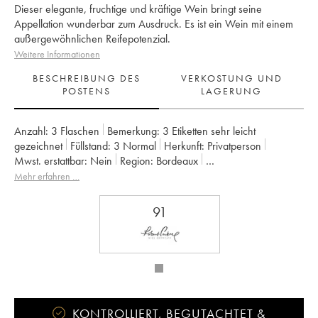
Dieser elegante, fruchtige und kräftige Wein bringt seine
Appellation wunderbar zum Ausdruck. Es ist ein Wein mit einem
außergewöhnlichen Reifepotenzial.
Weitere Informationen
BESCHREIBUNG DES
VERKOSTUNG UND
POSTENS
LAGERUNG
Anzahl:
3 Flaschen
Bemerkung:
3 Etiketten sehr leicht
gezeichnet
Füllstand:
3
Normal
Herkunft:
privatperson
Mwst. erstattbar:
nein
Region:
Bordeaux
Appellation:
Saint-Julien
Klassifizierung:
2ème Grand Cru Classé
Mehr erfahren …
Eigentümer:
Famille Borie
91
KONTROLLIERT, BEGUTACHTET &