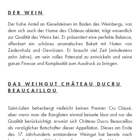
DER WEIN
Der hohe Anteil an Kieselsteinen im Boden des Weinbergs, von 
dem sich auch der Name des Château ableitet, trägt wesentlich 
zur Qualität des Weins bei. Er präsentiert eine perfekte Balance, 
offenbart ein schönes aromatisches Bukett mit Noten von 
Zedernholz und Gewürzen. Er braucht viel Zeit (mindestens 
zehn Jahre), um sein volles Potenzial zu entwickeln und seine 
ganze Finesse und Komplexität zum Ausdruck zu bringen.
DAS WEINGUT CHÂTEAU DUCRU
BEAUCAILLOU
Saint-Julien beherbergt vielleicht keinen Premier Cru Classé, 
aber wenn man die Ranglisten einmal beiseite lässt und nur die 
Qualität berücksichtigt, erweist sich Château Ducru Beaucaillou 
als vorzüglicher Botschafter dieser Appellation. Dieses am Ende 
des 17. Jahrhunderts entstandene Weingut hat bereits nach 