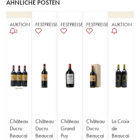
ÄHNLICHE POSTEN
AUKTION
FESTPREISE
FESTPREISE
FESTPREISE
AUKTION
2
Château
Château
Château
Château
La Croix
Ducru
Ducru
Grand
Ducru
de
Beaucai
Beaucai
Puy
Beaucai
Beaucai