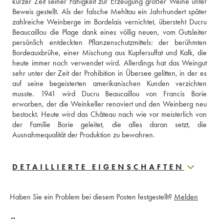
kurzer Zeit seiner Fähigkeit zur Erzeugung großer Weine unter 
Beweis gestellt. Als der falsche Mehltau ein Jahrhundert später 
zahlreiche Weinberge im Bordelais vernichtet, übersteht Ducru 
Beaucaillou die Plage dank eines völlig neuen, vom Gutsleiter 
persönlich entdeckten Pflanzenschutzmittels: der berühmten 
Bordeauxbrühe, einer Mischung aus Kupfersulfat und Kalk, die 
heute immer noch verwendet wird. Allerdings hat das Weingut 
sehr unter der Zeit der Prohibition in Übersee gelitten, in der es 
auf seine begeisterten amerikanischen Kunden verzichten 
musste. 1941 wird Ducru Beaucaillou von Francis Borie 
erworben, der die Weinkeller renoviert und den Weinberg neu 
bestockt. Heute wird das Château nach wie vor meisterlich von 
der Familie Borie geleitet, die alles daran setzt, die 
Ausnahmequalität der Produktion zu bewahren.
DETAILLIERTE EIGENSCHAFTEN
Haben Sie ein Problem bei diesem Posten festgestellt?
Melden