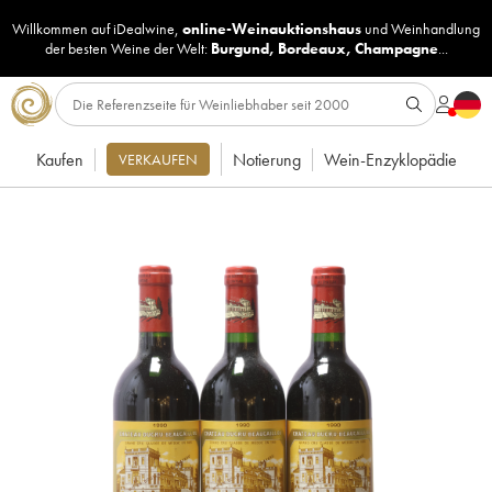
Willkommen auf iDealwine,
online-Weinauktionshaus
und
Weinhandlung
der besten Weine der Welt:
Burgund
,
Bordeaux
,
Champagne
...
Kaufen
Notierung
Wein-Enzyklopädie
VERKAUFEN