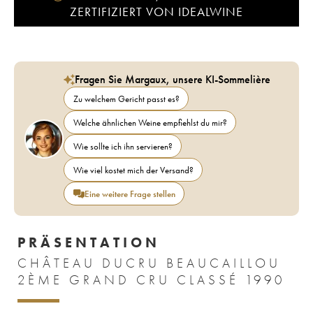
ZERTIFIZIERT VON IDEALWINE
Fragen Sie Margaux, unsere KI-Sommelière
Zu welchem Gericht passt es?
Welche ähnlichen Weine empfiehlst du mir?
Wie sollte ich ihn servieren?
Wie viel kostet mich der Versand?
Eine weitere Frage stellen
PRÄSENTATION
CHÂTEAU DUCRU BEAUCAILLOU
2ÈME GRAND CRU CLASSÉ 1990