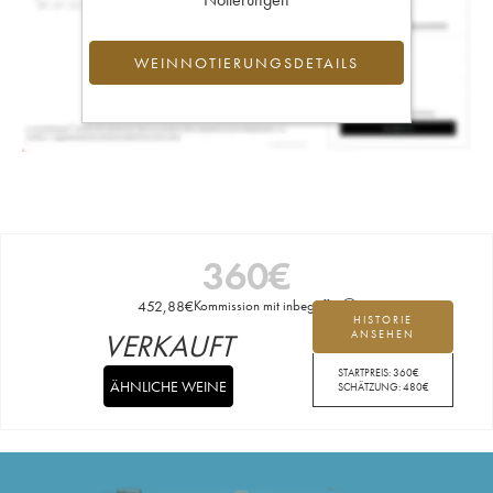
WEINNOTIERUNGSDETAILS
360
€
452,88
€
Kommission mit inbegriffen
HISTORIE
VERKAUFT
ANSEHEN
STARTPREIS:
360
€
ÄHNLICHE WEINE
SCHÄTZUNG:
480
€