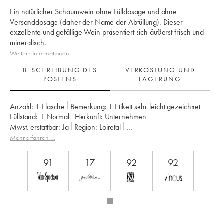
Ein natürlicher Schaumwein ohne Fülldosage und ohne
Versanddosage (daher der Name der Abfüllung). Dieser
exzellente und gefällige Wein präsentiert sich äußerst frisch und
mineralisch.
Weitere Informationen
BESCHREIBUNG DES
VERKOSTUNG UND
POSTENS
LAGERUNG
Anzahl:
1 Flasche
Bemerkung:
1 Etikett sehr leicht gezeichnet
Füllstand:
1
Normal
Herkunft:
unternehmen
Mwst. erstattbar:
ja
Region:
Loiretal
Appellation:
Montlouis-sur-Loire
Mehr erfahren …
Eigentümer:
La Taille aux Loups - Jacky Blot
91
17
92
92