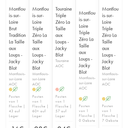
Montlou
Montlou
Touraine
Montlou
Montlou
is-sur-
is-sur-
Triple
is-sur-
is-sur-
Loire
Loire
Zéro La
Loire
Loire
Brut
Triple
Taille
Triple
Triple
Tradition
Zéro La
aux
Zéro La
Zéro La
La Taille
Taille
Loups -
Taille
Taille
aux
aux
Jacky
aux
aux
Loups -
Loups -
Blot
Loups -
Loups -
Jacky
Jacky
Touraine
Jacky
Jacky
AOC
Blot
Blot
Blot
Blot
Montlouis-
Montlouis-
Montlouis-
Montlouis-
sur-Loire
sur-Loire
sur-Loire
sur-Loire
AOC
AOC
AOC
AOC
A
A
A
H
H
H
Posten
Posten
Posten
A
A
H
H
von 1
von 1
von 1
Posten
Posten
Flasche |
Flasche |
Flasche |
von 1
von 1
43 auf
60+ auf
57 auf
Flasche |
Flasche |
Lager
Lager
Lager
0 Gebote
7 Gebote