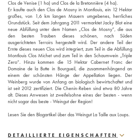
Clos de Venise (1 ha) und Clos de la Bretonnière (4 ha).
Er kaufte auch den Clos de Mosny in Montlouis, ein 12 Hektar 
großes, von 1,6 km langen Mauern umgebenes, herrliches 
Grundstück. Seit dem Jahrgang 2011 vermarktet Jacky Blot eine 
neue Abfüllung unter dem Namen „Clos de Mosny“, die aus 
den besten Trauben dieses schönen, nach Süden 
ausgerichteten Terroirs hergestellt wird. Der andere Teil der 
Ernte dieses neuen Clos wird integriert, zum Teil in die Abfüllung 
Montlouis Clos Michet und zum Teil in den Schaumwein „Triple 
Zero“. Hinzu kommen die 15 Hektar Cabernet Franc der 
Domaine de la Butte in Bourgueil, die zusammenhängend an 
einem der schönsten Hänge der Appellation liegen. Der 
Weinberg wurde von Anfang an biologisch bewirtschaftet und 
ist seit 2012 zertifiziert. Die Chenin-Reben sind etwa 80 Jahre 
alt. Dieses Anwesen ist zweifelsohne eines der besten - wenn 
nicht sogar das beste - Weingut der Region! 
Lesen Sie den Blogartikel über das Weingut La Taille aux Loups.
DETAILLIERTE EIGENSCHAFTEN