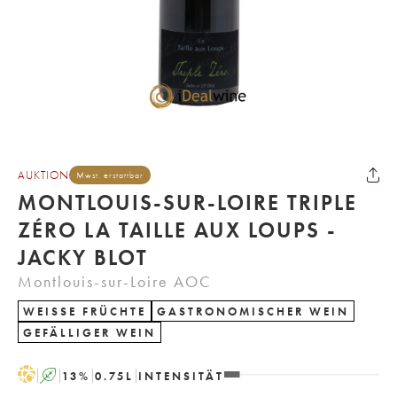
AUKTION
Mwst. erstattbar
MONTLOUIS-SUR-LOIRE TRIPLE
ZÉRO LA TAILLE AUX LOUPS -
JACKY BLOT
Montlouis-sur-Loire AOC
WEISSE FRÜCHTE
GASTRONOMISCHER WEIN
GEFÄLLIGER WEIN
H
A
13
%
0.75
L
INTENSITÄT