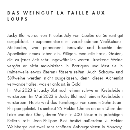
DAS WEINGUT LA TAILLE AUX
LOUPS
Jacky Blot wurde von Nicolas Joly von Coulée de Serrant gut 
ausgebildet. Er experimentierte mit verschiedenen Vinifikations-
Methoden, war permanent innovativ und hauchte der 
Appellation neues Leben ein. Pflügen, manuelle Ernte, Gesten, 
die zu jener Zeit sehr ungewöhnlich waren. Trockene Weine 
vergärt er nicht malolaktisch in Barriques und lässt sie in 
(mittlerweile etwas älteren) Fässern reifen. Auch Schaum- und 
Süßweine werden nicht ausgelassen, denn dieser Alchemist 
verwandelt alles, was er anfasst, in Gold.
Im Mai 2023 ist Jacky Blot nach einem schweren Krebsleiden 
verstorben. Im Mai 2023 ist Jacky Blot nach einem Krebsleiden 
verstorben. Heute wird das Familiengut von seinem Sohn Jean-
Philippe geleitet. Es umfasst 25 Hektar Chenin an den Ufern der 
Loire und des Cher, deren Wein in 400 Fässern in prächtigen 
Kellern reift. Jean-Philippe Blot besitzt außerdem 5 Hektar 
Weinberge auf zwei sehr schönen Anbaugebieten in Vouvray, 