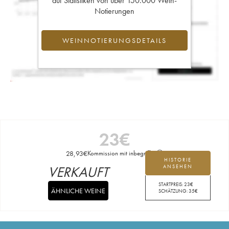
auf Statistiken von über 150.000 Wein-
Notierungen
WEINNOTIERUNGSDETAILS
23
€
28,93
€
Kommission mit inbegriffen
HISTORIE
VERKAUFT
ANSEHEN
STARTPREIS:
23
€
ÄHNLICHE WEINE
SCHÄTZUNG:
35
€