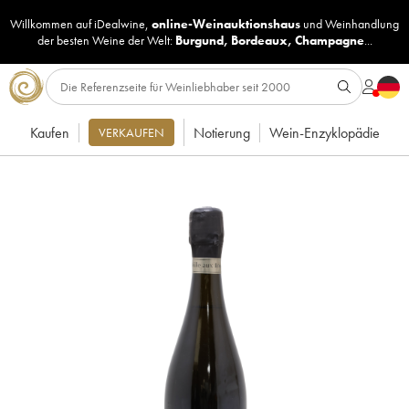
Willkommen auf iDealwine,
online-Weinauktionshaus
und
Weinhandlung
der besten Weine der Welt:
Burgund
,
Bordeaux
,
Champagne
...
Kaufen
Notierung
Wein-Enzyklopädie
VERKAUFEN