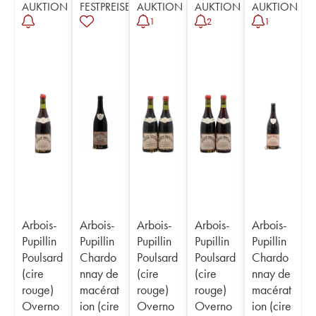
AUKTION
FESTPREISE
AUKTION
AUKTION
AUKTION
1
2
1
Arbois-
Arbois-
Arbois-
Arbois-
Arbois-
Pupillin
Pupillin
Pupillin
Pupillin
Pupillin
Poulsard
Chardo
Poulsard
Poulsard
Chardo
(cire
nnay de
(cire
(cire
nnay de
rouge)
macérat
rouge)
rouge)
macérat
Overno
ion (cire
Overno
Overno
ion (cire