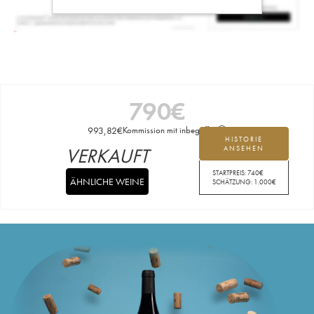
790
€
993,82
€
Kommission mit inbegriffen
HISTORIE
VERKAUFT
ANSEHEN
STARTPREIS:
740
€
ÄHNLICHE WEINE
SCHÄTZUNG:
1.000
€