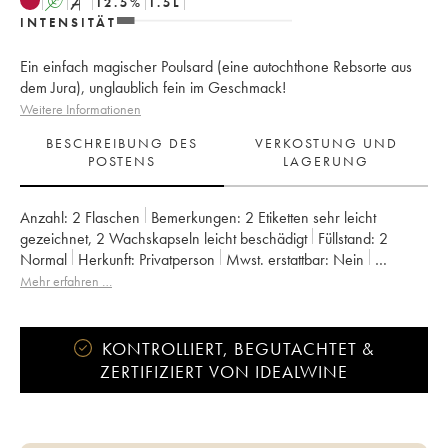
A
S
12.5
%
1.5
L
INTENSITÄT
Ein einfach magischer Poulsard (eine autochthone Rebsorte aus
dem Jura), unglaublich fein im Geschmack!
Weitere Informationen
BESCHREIBUNG DES
VERKOSTUNG UND
POSTENS
LAGERUNG
Anzahl:
2 Flaschen
Bemerkungen:
2 Etiketten sehr leicht
gezeichnet
,
2 Wachskapseln leicht beschädigt
Füllstand:
2
Normal
Herkunft:
privatperson
Mwst. erstattbar:
nein
Region:
Jura
Appellation:
Arbois-Pupillin
Mehr erfahren …
Eigentümer:
Overnoy-Houillon (Domaine)
KONTROLLIERT, BEGUTACHTET &
ZERTIFIZIERT VON IDEALWINE