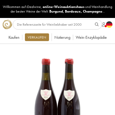
Willkommen auf iDealwine,
online-Weinauktionshaus
und
Weinhandlung
der besten Weine der Welt:
Burgund
,
Bordeaux
,
Champagne
...
Kaufen
Notierung
Wein-Enzyklopädie
VERKAUFEN