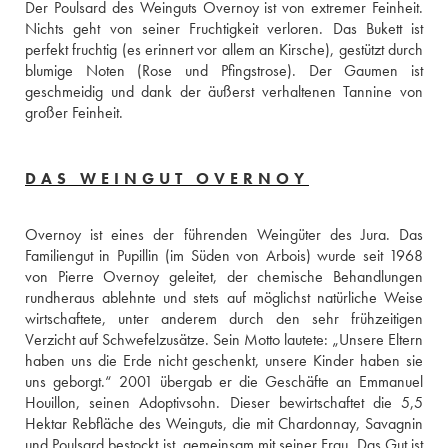
Der Poulsard des Weinguts Overnoy ist von extremer Feinheit. 
Nichts geht von seiner Fruchtigkeit verloren. Das Bukett ist 
perfekt fruchtig (es erinnert vor allem an Kirsche), gestützt durch 
blumige Noten (Rose und Pfingstrose). Der Gaumen ist 
geschmeidig und dank der äußerst verhaltenen Tannine von 
großer Feinheit.
DAS WEINGUT OVERNOY
Overnoy ist eines der führenden Weingüter des Jura. Das 
Familiengut in Pupillin (im Süden von Arbois) wurde seit 1968 
von Pierre Overnoy geleitet, der chemische Behandlungen 
rundheraus ablehnte und stets auf möglichst natürliche Weise 
wirtschaftete, unter anderem durch den sehr frühzeitigen 
Verzicht auf Schwefelzusätze. Sein Motto lautete: „Unsere Eltern 
haben uns die Erde nicht geschenkt, unsere Kinder haben sie 
uns geborgt.“ 2001 übergab er die Geschäfte an Emmanuel 
Houillon, seinen Adoptivsohn. Dieser bewirtschaftet die 5,5 
Hektar Rebfläche des Weinguts, die mit Chardonnay, Savagnin 
und Poulsard bestockt ist, gemeinsam mit seiner Frau. Das Gut ist 