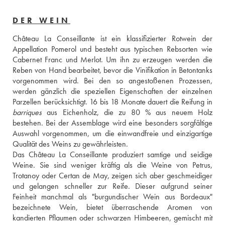
DER WEIN
Château La Conseillante ist ein klassifizierter Rotwein der 
Appellation Pomerol und besteht aus typischen Rebsorten wie 
Cabernet Franc und Merlot. Um ihn zu erzeugen werden die 
Reben von Hand bearbeitet, bevor die Vinifikation in Betontanks 
vorgenommen wird. Bei den so angestoßenen Prozessen, 
werden gänzlich die speziellen Eigenschaften der einzelnen 
barriques
 aus Eichenholz, die zu 80 % aus neuem Holz 
bestehen. Bei der Assemblage wird eine besonders sorgfältige 
Auswahl vorgenommen, um die einwandfreie und einzigartige 
Qualität des Weins zu gewährleisten. 
Das Château La Conseillante produziert samtige und seidige 
Weine. Sie sind weniger kräftig als die Weine von Petrus, 
Trotanoy oder Certan de May, zeigen sich aber geschmeidiger 
und gelangen schneller zur Reife. Dieser aufgrund seiner 
Feinheit manchmal als "burgundischer Wein aus Bordeaux" 
bezeichnete Wein, bietet überraschende Aromen von 
kandierten Pflaumen oder schwarzen Himbeeren, gemischt mit 