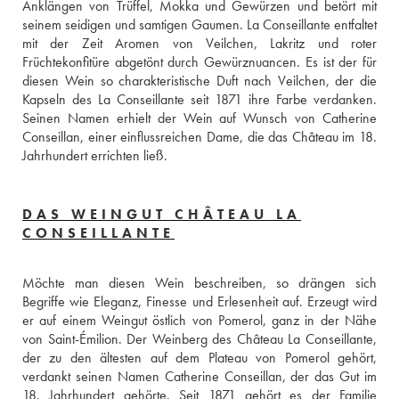
Anklängen von Trüffel, Mokka und Gewürzen und betört mit 
seinem seidigen und samtigen Gaumen. La Conseillante entfaltet 
mit der Zeit Aromen von Veilchen, Lakritz und roter 
Früchtekonfitüre abgetönt durch Gewürznuancen. Es ist der für 
diesen Wein so charakteristische Duft nach Veilchen, der die 
Kapseln des La Conseillante seit 1871 ihre Farbe verdanken. 
Seinen Namen erhielt der Wein auf Wunsch von Catherine 
Conseillan, einer einflussreichen Dame, die das Château im 18. 
Jahrhundert errichten ließ.
DAS WEINGUT CHÂTEAU LA
CONSEILLANTE
Möchte man diesen Wein beschreiben, so drängen sich 
Begriffe wie Eleganz, Finesse und Erlesenheit auf. Erzeugt wird 
er auf einem Weingut östlich von Pomerol, ganz in der Nähe 
von Saint-Émilion. Der Weinberg des Château La Conseillante, 
der zu den ältesten auf dem Plateau von Pomerol gehört, 
verdankt seinen Namen Catherine Conseillan, der das Gut im 
18. Jahrhundert gehörte. Seit 1871 gehört es der Familie 