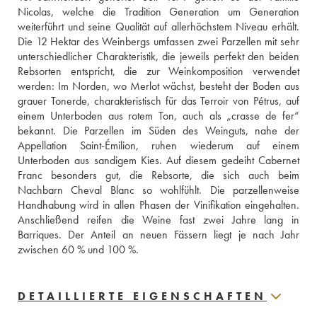
Nicolas, welche die Tradition Generation um Generation 
weiterführt und seine Qualität auf allerhöchstem Niveau erhält. 
Die 12 Hektar des Weinbergs umfassen zwei Parzellen mit sehr 
unterschiedlicher Charakteristik, die jeweils perfekt den beiden 
Rebsorten entspricht, die zur Weinkomposition verwendet 
werden: Im Norden, wo Merlot wächst, besteht der Boden aus 
grauer Tonerde, charakteristisch für das Terroir von Pétrus, auf 
einem Unterboden aus rotem Ton, auch als „crasse de fer“ 
bekannt. Die Parzellen im Süden des Weinguts, nahe der 
Appellation Saint-Émilion, ruhen wiederum auf einem 
Unterboden aus sandigem Kies. Auf diesem gedeiht Cabernet 
Franc besonders gut, die Rebsorte, die sich auch beim 
Nachbarn Cheval Blanc so wohlfühlt. Die parzellenweise 
Handhabung wird in allen Phasen der Vinifikation eingehalten. 
Anschließend reifen die Weine fast zwei Jahre lang in 
Barriques. Der Anteil an neuen Fässern liegt je nach Jahr 
zwischen 60 % und 100 %.
DETAILLIERTE EIGENSCHAFTEN