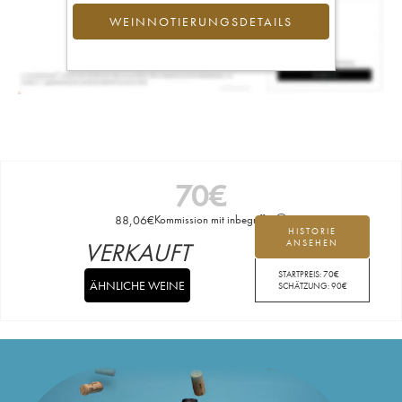
WEINNOTIERUNGSDETAILS
70
€
88,06
€
Kommission mit inbegriffen
HISTORIE
VERKAUFT
ANSEHEN
STARTPREIS:
70
€
ÄHNLICHE WEINE
SCHÄTZUNG:
90
€