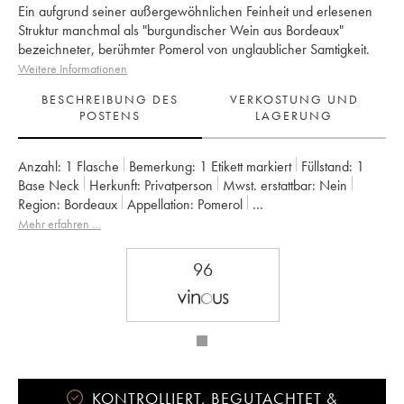
Ein aufgrund seiner außergewöhnlichen Feinheit und erlesenen
Struktur manchmal als "burgundischer Wein aus Bordeaux"
bezeichneter, berühmter Pomerol von unglaublicher Samtigkeit.
Weitere Informationen
BESCHREIBUNG DES
VERKOSTUNG UND
POSTENS
LAGERUNG
Anzahl:
1 Flasche
Bemerkung:
1 Etikett markiert
Füllstand:
1
Base Neck
Herkunft:
privatperson
Mwst. erstattbar:
nein
Region:
Bordeaux
Appellation:
Pomerol
Eigentümer:
SC des Héritiers Nicolas
Mehr erfahren …
96
KONTROLLIERT, BEGUTACHTET &