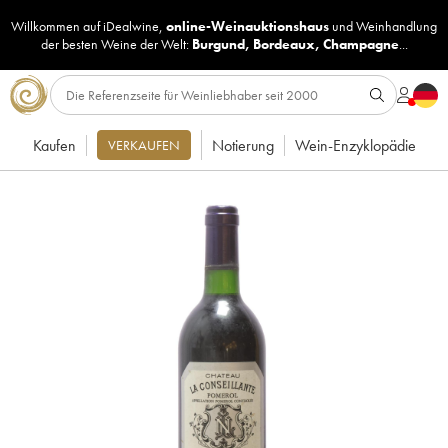
Willkommen auf iDealwine,
online-Weinauktionshaus
und
Weinhandlung
der besten Weine der Welt:
Burgund
,
Bordeaux
,
Champagne
...
Kaufen
Notierung
Wein-Enzyklopädie
VERKAUFEN