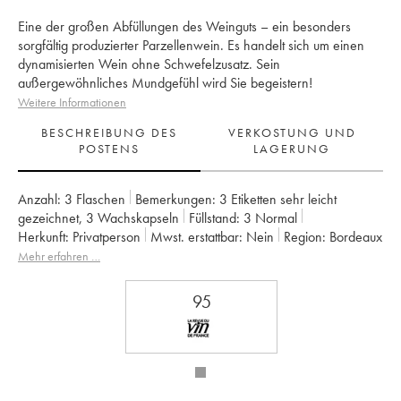
Eine der großen Abfüllungen des Weinguts – ein besonders
sorgfältig produzierter Parzellenwein. Es handelt sich um einen
dynamisierten Wein ohne Schwefelzusatz. Sein
außergewöhnliches Mundgefühl wird Sie begeistern!
Weitere Informationen
BESCHREIBUNG DES
VERKOSTUNG UND
POSTENS
LAGERUNG
Anzahl:
3 Flaschen
Bemerkungen:
3 Etiketten sehr leicht
gezeichnet
,
3 Wachskapseln
Füllstand:
3
Normal
Herkunft:
privatperson
Mwst. erstattbar:
nein
Region:
Bordeaux
Appellation:
Francs Côtes de Bordeaux
Mehr erfahren …
Eigentümer:
Jean-Pierre et Pascal Amoreau
95