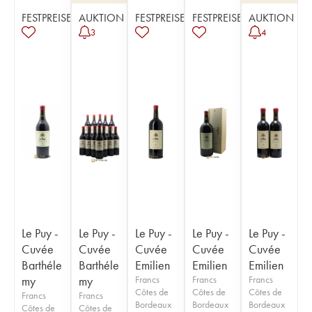
FESTPREISE
AUKTION
FESTPREISE
FESTPREISE
AUKTION
3
4
Le Puy -
Le Puy -
Le Puy -
Le Puy -
Le Puy -
Cuvée
Cuvée
Cuvée
Cuvée
Cuvée
Barthéle
Barthéle
Emilien
Emilien
Emilien
my
my
Francs
Francs
Francs
Côtes de
Côtes de
Côtes de
Francs
Francs
Bordeaux
Bordeaux
Bordeaux
Côtes de
Côtes de