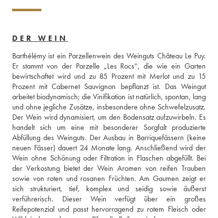
DER WEIN
Barthélémy ist ein Parzellenwein des Weinguts Château Le Puy. 
Er stammt von der Parzelle „Les Rocs“, die wie ein Garten 
bewirtschaftet wird und zu 85 Prozent mit Merlot und zu 15 
Prozent mit Cabernet Sauvignon bepflanzt ist. Das Weingut 
arbeitet biodynamisch; die Vinifikation ist natürlich, spontan, lang 
und ohne jegliche Zusätze, insbesondere ohne Schwefelzusatz. 
Der Wein wird dynamisiert, um den Bodensatz aufzuwirbeln. Es 
handelt sich um eine mit besonderer Sorgfalt produzierte 
Abfüllung des Weinguts. Der Ausbau in Barriquefässern (keine 
neuen Fässer) dauert 24 Monate lang. Anschließend wird der 
Wein ohne Schönung oder Filtration in Flaschen abgefüllt. Bei 
der Verkostung bietet der Wein Aromen von reifen Trauben 
sowie von roten und rosanen Früchten. Am Gaumen zeigt er 
sich strukturiert, tief, komplex und seidig sowie äußerst 
verführerisch. Dieser Wein verfügt über ein großes 
Reifepotenzial und passt hervorragend zu rotem Fleisch oder 