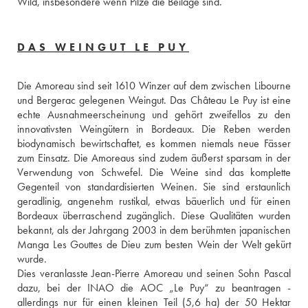
Wild, insbesondere wenn Pilze die Beilage sind.
DAS WEINGUT LE PUY
Die Amoreau sind seit 1610 Winzer auf dem zwischen Libourne 
und Bergerac gelegenen Weingut. Das Château Le Puy ist eine 
echte Ausnahmeerscheinung und gehört zweifellos zu den 
innovativsten Weingütern in Bordeaux. Die Reben werden 
biodynamisch bewirtschaftet, es kommen niemals neue Fässer 
zum Einsatz. Die Amoreaus sind zudem äußerst sparsam in der 
Verwendung von Schwefel. Die Weine sind das komplette 
Gegenteil von standardisierten Weinen. Sie sind erstaunlich 
geradlinig, angenehm rustikal, etwas bäuerlich und für einen 
Bordeaux überraschend zugänglich. Diese Qualitäten wurden 
bekannt, als der Jahrgang 2003 in dem berühmten japanischen 
Manga Les Gouttes de Dieu zum besten Wein der Welt gekürt 
wurde. 
Dies veranlasste Jean-Pierre Amoreau und seinen Sohn Pascal 
dazu, bei der INAO die AOC „Le Puy“ zu beantragen - 
allerdings nur für einen kleinen Teil (5,6 ha) der 50 Hektar 