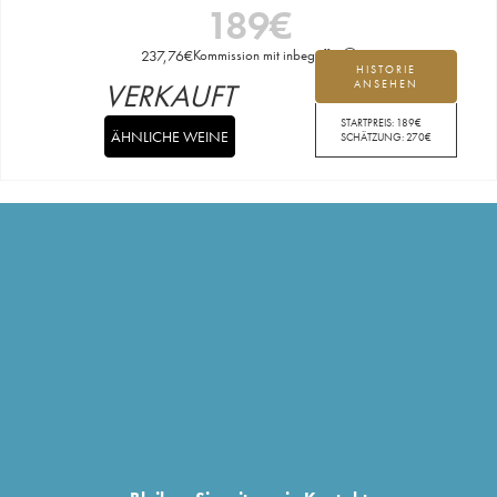
189
€
237,76
€
Kommission mit inbegriffen
HISTORIE
VERKAUFT
ANSEHEN
STARTPREIS:
189
€
ÄHNLICHE WEINE
SCHÄTZUNG:
270
€