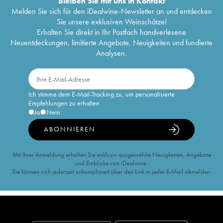
Bleiben Sie mit uns in Kontakt
Melden Sie sich für den iDealwine-Newsletter an und entdecken
Sie unsere exklusiven Weinschätze!
Erhalten Sie direkt in Ihr Postfach handverlesene
Neuentdeckungen, limitierte Angebote, Neuigkeiten und fundierte
Analysen.
Ich stimme dem E-Mail-Tracking zu, um personalisierte
Empfehlungen zu erhalten
Ja
Nein
ABONNIEREN
Mit Ihrer Anmeldung erhalten Sie exklusiv ausgewählte Neuigkeiten, Angebote
und Einblicke von iDealwine.
Sie können sich jederzeit unkompliziert über den Link in jeder E-Mail abmelden.