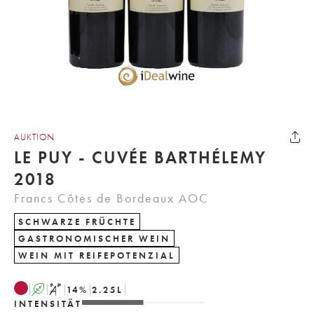
AUKTION
LE PUY - CUVÉE BARTHÉLEMY
2018
Francs Côtes de Bordeaux AOC
SCHWARZE FRÜCHTE
GASTRONOMISCHER WEIN
WEIN MIT REIFEPOTENZIAL
A
S
14
%
2.25
L
INTENSITÄT