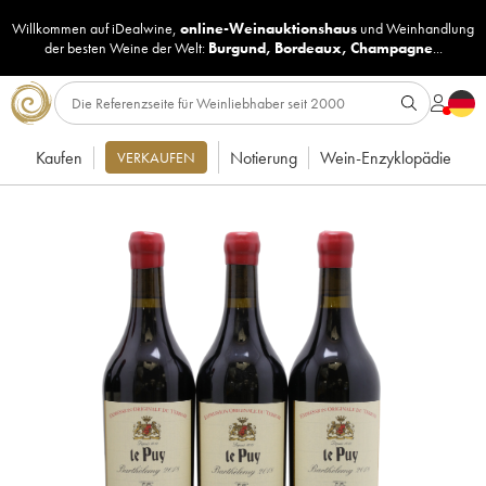
Willkommen auf iDealwine,
online-Weinauktionshaus
und
Weinhandlung
der besten Weine der Welt:
Burgund
,
Bordeaux
,
Champagne
...
Kaufen
Notierung
Wein-Enzyklopädie
VERKAUFEN