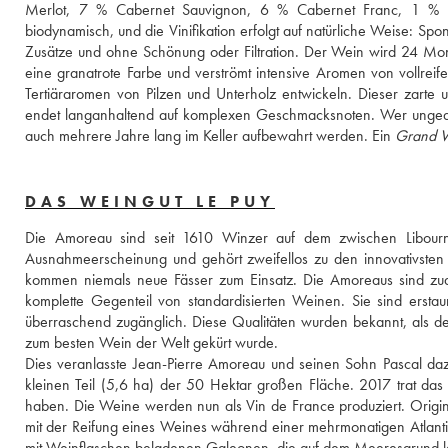
Merlot, 7 % Cabernet Sauvignon, 6 % Cabernet Franc, 1 %
biodynamisch, und die Vinifikation erfolgt auf natürliche Weise: Sp
Zusätze und ohne Schönung oder Filtration. Der Wein wird 24 Mon
eine granatrote Farbe und verströmt intensive Aromen von vollreife
Tertiäraromen von Pilzen und Unterholz entwickeln. Dieser zar
endet langanhaltend auf komplexen Geschmacksnoten. Wer ungeduldi
auch mehrere Jahre lang im Keller aufbewahrt werden. Ein 
Grand V
DAS WEINGUT LE PUY
Die Amoreau sind seit 1610 Winzer auf dem zwischen Libourn
Ausnahmeerscheinung und gehört zweifellos zu den innovativsten
kommen niemals neue Fässer zum Einsatz. Die Amoreaus sind zu
komplette Gegenteil von standardisierten Weinen. Sie sind erstau
überraschend zugänglich. Diese Qualitäten wurden bekannt, als 
zum besten Wein der Welt gekürt wurde. 
Dies veranlasste Jean-Pierre Amoreau und seinen Sohn Pascal daz
kleinen Teil (5,6 ha) der 50 Hektar großen Fläche. 2017 trat das
haben. Die Weine werden nun als Vin de France produziert. Originali
mit der Reifung eines Weines während einer mehrmonatigen Atlant