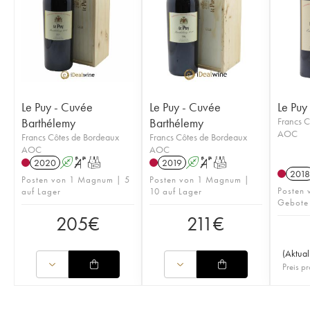
Le Puy - Cuvée
Le Puy - Cuvée
Le Puy
Barthélemy
Barthélemy
Francs C
AOC
Francs Côtes de Bordeaux
Francs Côtes de Bordeaux
AOC
AOC
2020
A
S
T
2019
A
S
T
2018
Posten von 1 Magnum | 5
Posten von 1 Magnum |
Posten 
auf Lager
10 auf Lager
Gebote
205
€
211
€
(
Aktual
Preis pr