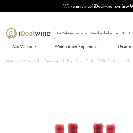
Willkommen auf iDealwine,
online-
Alle Weine
Weine nach Regionen
Unsere 
Startseite
/
Weine kaufen
/
Bordeaux
/
Le Puy - Cuvée Emilien 2018 - Posten von 