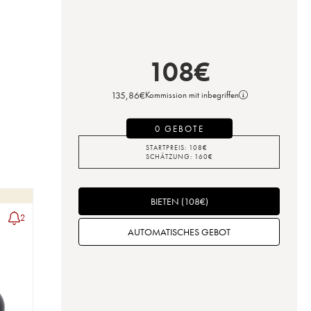
108
€
135,86
€
Kommission mit inbegriffen
0 GEBOTE
STARTPREIS:
108
€
SCHÄTZUNG:
160
€
BIETEN
(
108
€
)
2
AUTOMATISCHES GEBOT