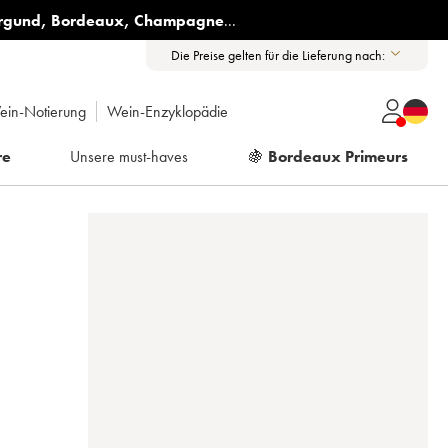
rgund
,
Bordeaux
,
Champagne
...
Die Preise gelten für die Lieferung nach:
ein-Notierung
Wein-Enzyklopädie
re
Unsere must-haves
🍇
Bordeaux Primeurs