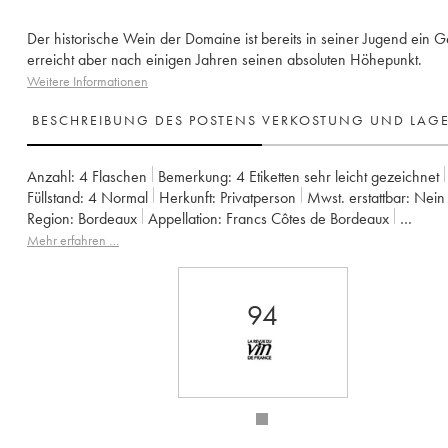
Der historische Wein der Domaine ist bereits in seiner Jugend ein G
erreicht aber nach einigen Jahren seinen absoluten Höhepunkt.
Weitere Informationen
BESCHREIBUNG DES POSTENS
VERKOSTUNG UND LAG
Anzahl:
4 Flaschen
Bemerkung:
4 Etiketten sehr leicht gezeichnet
Füllstand:
4
Normal
Herkunft:
privatperson
Mwst. erstattbar:
nein
Region:
Bordeaux
Appellation:
Francs Côtes de Bordeaux
Eigentümer:
Jean-Pierre et Pascal Amoreau
Mehr erfahren …
94