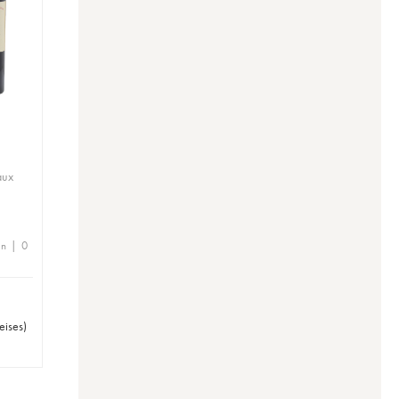
aux
en | 0
eises
)