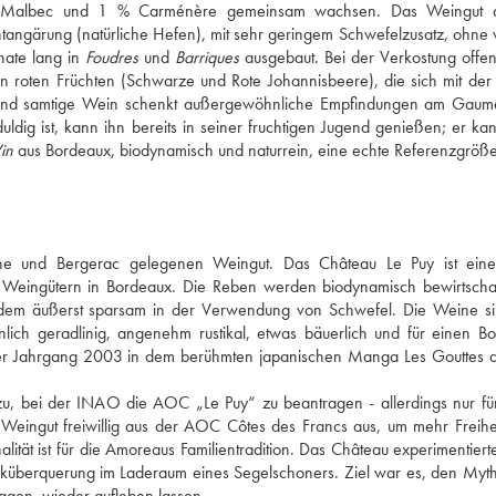
 Malbec und 1 % Carménère gemeinsam wachsen. Das Weingut arb
ontangärung (natürliche Hefen), mit sehr geringem Schwefelzusatz, ohne w
ate lang in 
Foudres
 und 
Barriques
 ausgebaut. Bei der Verkostung offenb
n roten Früchten (Schwarze und Rote Johannisbeere), die sich mit der Z
te und samtige Wein schenkt außergewöhnliche Empfindungen am Gaum
g ist, kann ihn bereits in seiner fruchtigen Jugend genießen; er kan
in
 aus Bordeaux, biodynamisch und naturrein, eine echte Referenzgröße
e und Bergerac gelegenen Weingut. Das Château Le Puy ist eine 
 Weingütern in Bordeaux. Die Reben werden biodynamisch bewirtschaft
dem äußerst sparsam in der Verwendung von Schwefel. Die Weine si
nlich geradlinig, angenehm rustikal, etwas bäuerlich und für einen Bo
der Jahrgang 2003 in dem berühmten japanischen Manga Les Gouttes d
u, bei der INAO die AOC „Le Puy“ zu beantragen - allerdings nur für
 Weingut freiwillig aus der AOC Côtes des Francs aus, um mehr Freihei
tät ist für die Amoreaus Familientradition. Das Château experimentierte
iküberquerung im Laderaum eines Segelschoners. Ziel war es, den Myth