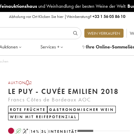
Weinauktionshaus
und
Weinhandlung der besten Weine der Welt:
Bu
Abholung vor Ort
Klicken Sie hier
|
Weinberatung?
+33 1 56 05 86 10
W
WEIN VERKAUFEN
Auktionen
Services +
✨
Ihre Online-Sommeliè
4 Flaschen
AUKTION
2
LE PUY - CUVÉE EMILIEN 2018
Francs Côtes de Bordeaux AOC
ROTE FRÜCHTE
GASTRONOMISCHER WEIN
WEIN MIT REIFEPOTENZIAL
A
S
14
%
3
L
INTENSITÄT