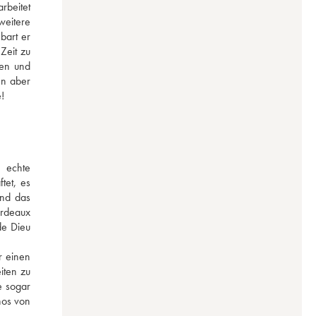
eitet 
eitere 
art er 
eit zu 
en und 
n aber 
!
echte 
et, es 
nd das 
rdeaux 
e Dieu 
 einen 
ten zu 
 sogar 
os von 