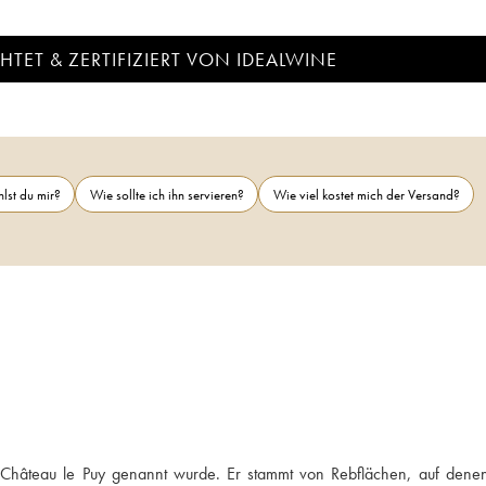
TET & ZERTIFIZIERT VON IDEALWINE
lst du mir?
Wie sollte ich ihn servieren?
Wie viel kostet mich der Versand?
ch Château le Puy genannt wurde. Er stammt von Rebflächen, auf dene