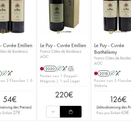
 - Cuvée Emilien
Le Puy - Cuvée Emilien
Le Puy - Cuvée
ôtes de Bordeaux
Francs Côtes de Bordeaux
Barthélemy
AOC
Francs Côtes de Borde
AOC
2020
A
S
T
A
S
2018
A
S
Posten von 1 Doppel-
von 2 Flaschen | 0
Posten von 2 Flasch
Magnum | 1 auf Lager
Gebote
220
€
54
€
126
€
isierung des Preises
)
(
Aktualisierung des Pr
27
€
63
€
o Einheit
Preis pro Einheit