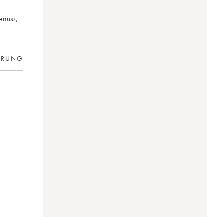
enuss,
ERUNG