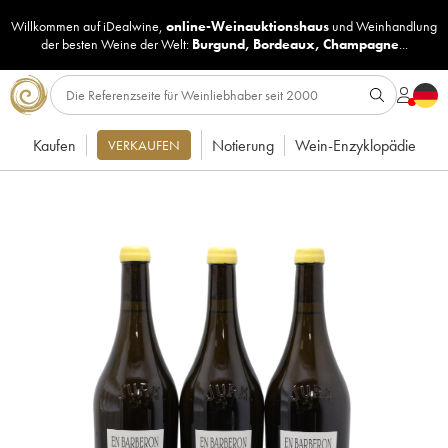
Willkommen auf iDealwine,
online-Weinauktionshaus
und
Weinhandlung
der besten Weine der Welt:
Burgund
,
Bordeaux
,
Champagne
...
Kaufen
Notierung
Wein-Enzyklopädie
VERKAUFEN