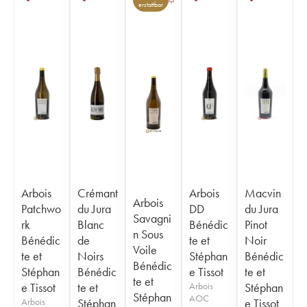
erstattbar
Arbois
Crémant
Arbois
Macvin
Arbois
Patchwo
du Jura
DD
du Jura
Savagni
rk
Blanc
Bénédic
Pinot
n Sous
Bénédic
de
te et
Noir
Voile
te et
Noirs
Stéphan
Bénédic
Bénédic
Stéphan
Bénédic
e Tissot
te et
te et
e Tissot
te et
Arbois
Stéphan
Stéphan
AOC
Arbois
Stéphan
e Tissot