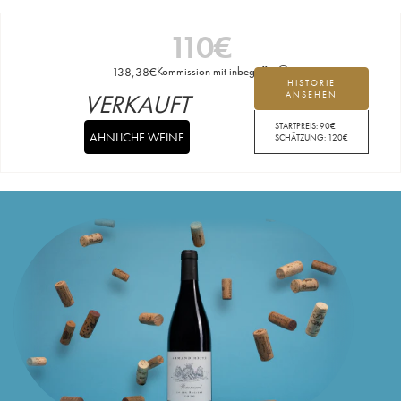
110
€
138,38
€
Kommission mit inbegriffen
HISTORIE
VERKAUFT
ANSEHEN
STARTPREIS:
90
€
ÄHNLICHE WEINE
SCHÄTZUNG:
120
€