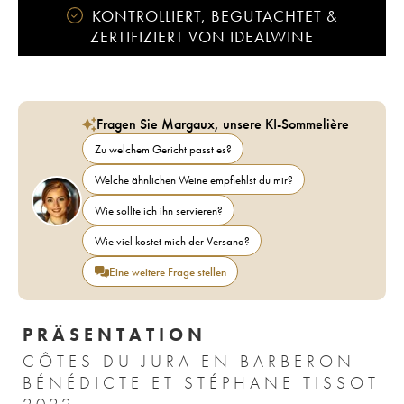
KONTROLLIERT, BEGUTACHTET &
ZERTIFIZIERT VON IDEALWINE
Fragen Sie Margaux, unsere KI-Sommelière
Zu welchem Gericht passt es?
Welche ähnlichen Weine empfiehlst du mir?
Wie sollte ich ihn servieren?
Wie viel kostet mich der Versand?
Eine weitere Frage stellen
PRÄSENTATION
CÔTES DU JURA EN BARBERON
BÉNÉDICTE ET STÉPHANE TISSOT