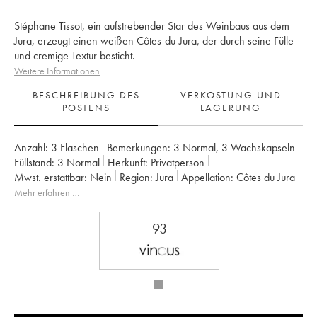
Stéphane Tissot, ein aufstrebender Star des Weinbaus aus dem
Jura, erzeugt einen weißen Côtes-du-Jura, der durch seine Fülle
und cremige Textur besticht.
Weitere Informationen
BESCHREIBUNG DES
VERKOSTUNG UND
POSTENS
LAGERUNG
Anzahl:
3 Flaschen
Bemerkungen:
3 Normal
,
3 Wachskapseln
Füllstand:
3
Normal
Herkunft:
privatperson
Mwst. erstattbar:
nein
Region:
Jura
Appellation:
Côtes du Jura
Eigentümer:
Bénédicte et Stéphane Tissot
Mehr erfahren …
93