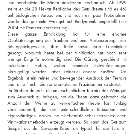
und bearbeitete die Böden stattdessen mechanisch. Ab 1999 
stellte er die 28 Hektar Rebfläche des Guts (heute sind es 46) 
auf biologischen Anbau um, und nach ein paar Probejahren 
wurde das gesamte Weingut auf Biodynamik umgestellt (seit 
2004 mit Demeter-Zertifizierung). 
Diese ganze Entwicklung hat für eine enorme 
Qualitätssteigerung der Trauben und eine Verbesserung ihres 
Säuregleichgewichts, ihrer Reife sowie ihrer Fruchtigkeit 
gesorgt, wodurch heute bei der Vinifikation nur noch sehr 
wenige Eingriffe notwendig sind. Die Gärung geschieht mit 
natürlichen Hefen, wobei minimale Schwefelmengen 
hinzugefügt werden, aber keinerlei andere Zusätze. Das 
Ergebnis ist ein reiner und bewegender Ausdruck der Terroirs 
über eine Frucht, die vor aromatischer Präzision nur so strotzt. 
Ihr Streben danach, die unterschiedlichen Terroirs des Weinguts 
zum Ausdruck zu bringen, hat die Tissots dazu gebracht, die 
Anzahl der Weine zu vervielfachen (heute fast fünfzig 
verschiedene!), die aus unterschiedlichen Rebsorten und 
eigenständigen Terroirs und mit ebenfalls sehr unterschiedlichen 
Vinifikationsmethoden erzeugt werden. So kann das Gut zum 
Beispiel aus der Savagnin-Rebe, die typisch für das Jura ist, 