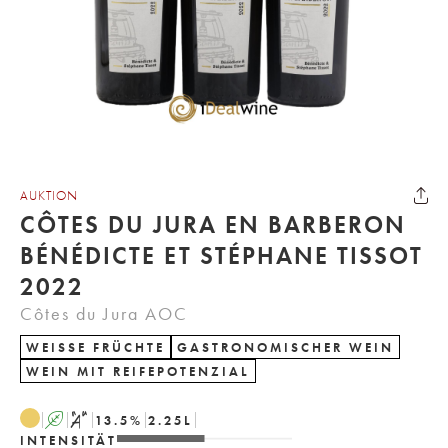
AUKTION
CÔTES DU JURA EN BARBERON
BÉNÉDICTE ET STÉPHANE TISSOT
2022
Côtes du Jura AOC
WEISSE FRÜCHTE
GASTRONOMISCHER WEIN
WEIN MIT REIFEPOTENZIAL
A
S
13.5
%
2.25
L
INTENSITÄT