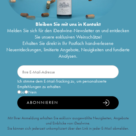
Bleiben Sie mit uns in Kontakt
Melden Sie sich für den iDealwine-Newsletter an und entdecken
Sie unsere exklusiven Weinschätze!
Erhalten Sie direkt in Ihr Postfach handverlesene
Neuentdeckungen, limitierte Angebote, Neuigkeiten und fundierte
Analysen.
Ich stimme dem E-Mail-Tracking zu, um personalisierte
Empfehlungen zu erhalten
Ja
Nein
ABONNIEREN
Mit Ihrer Anmeldung erhalten Sie exklusiv ausgewählte Neuigkeiten, Angebote
und Einblicke von iDealwine.
Sie können sich jederzeit unkompliziert über den Link in jeder E-Mail abmelden.