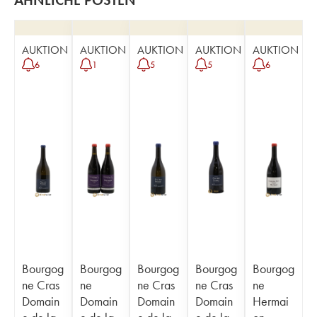
ÄHNLICHE POSTEN
AUKTION
AUKTION
AUKTION
AUKTION
AUKTION
6
1
5
5
6
Bourgog
Bourgog
Bourgog
Bourgog
Bourgog
ne Cras
ne
ne Cras
ne Cras
ne
Domain
Domain
Domain
Domain
Hermai