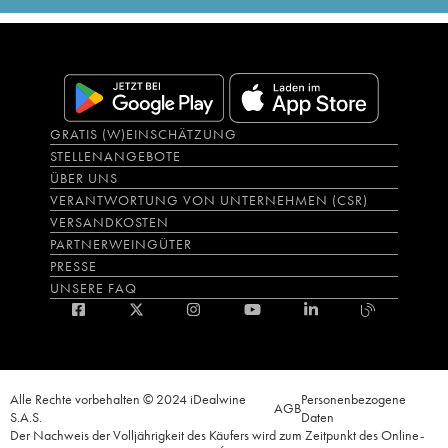
GRATIS (W)EINSCHÄTZUNG
STELLENANGEBOTE
ÜBER UNS
VERANTWORTUNG VON UNTERNEHMEN (CSR)
VERSANDKOSTEN
PARTNERWEINGÜTER
PRESSE
UNSERE FAQ
Alle Rechte vorbehalten © 2024 iDealwine
Personenbezogene
AGB
S.A.S.
Daten
Der Nachweis der Volljährigkeit des Käufers wird zum Zeitpunkt des Online-