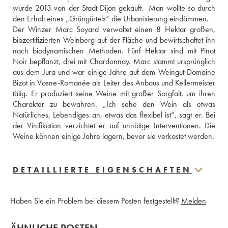
wurde 2013 von der Stadt Dijon gekauft.  Man wollte so durch 
den Erhalt eines „Grüngürtels“ die Urbanisierung eindämmen. 
Der Winzer Marc Soyard verwaltet einen 8 Hektar großen, 
biozertifizierten Weinberg auf der Fläche und bewirtschaftet ihn 
nach biodynamischen Methoden. Fünf Hektar sind mit Pinot 
Noir bepflanzt, drei mit Chardonnay. Marc stammt ursprünglich 
aus dem Jura und war einige Jahre auf dem Weingut Domaine 
Bizot in Vosne-Romanée als Leiter des Anbaus und Kellermeister 
tätig. Er produziert seine Weine mit großer Sorgfalt, um ihren 
Charakter zu bewahren. „Ich sehe den Wein als etwas 
Natürliches, Lebendiges an, etwas das flexibel ist“, sagt er. Bei 
der Vinifikation verzichtet er auf unnötige Interventionen. Die 
Weine können einige Jahre lagern, bevor sie verkostet werden.
DETAILLIERTE EIGENSCHAFTEN
Haben Sie ein Problem bei diesem Posten festgestellt?
Melden