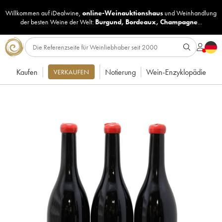
Willkommen auf iDealwine,
online-Weinauktionshaus
und
Weinhandlung
der besten Weine der Welt:
Burgund
,
Bordeaux
,
Champagne
...
Kaufen
Notierung
Wein-Enzyklopädie
VERKAUFEN