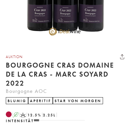
AUKTION
BOURGOGNE CRAS DOMAINE
DE LA CRAS - MARC SOYARD
2022
Bourgogne AOC
BLUMIG
APERITIF
STAR VON MORGEN
A
K
12.5
%
2.25
L
INTENSITÄT