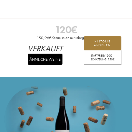
120
€
150,96
€
Kommission mit inbegriffen
HISTORIE
VERKAUFT
ANSEHEN
STARTPREIS:
120
€
ÄHNLICHE WEINE
SCHÄTZUNG:
150
€