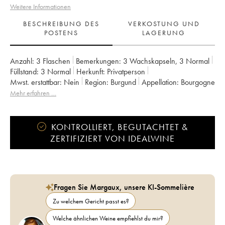
Weitere Informationen
BESCHREIBUNG DES
VERKOSTUNG UND
POSTENS
LAGERUNG
Anzahl:
3 Flaschen
Bemerkungen:
3 Wachskapseln
,
3 Normal
Füllstand:
3
Normal
Herkunft:
privatperson
Mwst. erstattbar:
nein
Region:
Burgund
Appellation:
Bourgogne
Eigentümer:
Domaine de la Cras - Marc Soyard
Mehr erfahren …
KONTROLLIERT, BEGUTACHTET &
ZERTIFIZIERT VON IDEALWINE
Fragen Sie Margaux, unsere KI-Sommelière
Zu welchem Gericht passt es?
Welche ähnlichen Weine empfiehlst du mir?