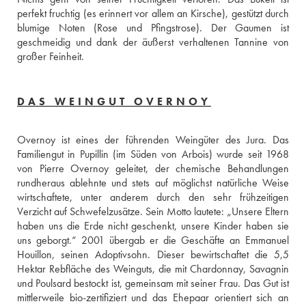
perfekt fruchtig (es erinnert vor allem an Kirsche), gestützt durch 
blumige Noten (Rose und Pfingstrose). Der Gaumen ist 
geschmeidig und dank der äußerst verhaltenen Tannine von 
großer Feinheit.
DAS WEINGUT OVERNOY
Overnoy ist eines der führenden Weingüter des Jura. Das 
Familiengut in Pupillin (im Süden von Arbois) wurde seit 1968 
von Pierre Overnoy geleitet, der chemische Behandlungen 
rundheraus ablehnte und stets auf möglichst natürliche Weise 
wirtschaftete, unter anderem durch den sehr frühzeitigen 
Verzicht auf Schwefelzusätze. Sein Motto lautete: „Unsere Eltern 
haben uns die Erde nicht geschenkt, unsere Kinder haben sie 
uns geborgt.“ 2001 übergab er die Geschäfte an Emmanuel 
Houillon, seinen Adoptivsohn. Dieser bewirtschaftet die 5,5 
Hektar Rebfläche des Weinguts, die mit Chardonnay, Savagnin 
und Poulsard bestockt ist, gemeinsam mit seiner Frau. Das Gut ist 
mittlerweile bio-zertifiziert und das Ehepaar orientiert sich an 