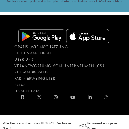
Sie können sich jederzeit unkompliziert über den Link in jeder E-Mail abmelden.
GRATIS (W)EINSCHÄTZUNG
STELLENANGEBOTE
ÜBER UNS
VERANTWORTUNG VON UNTERNEHMEN (CSR)
VERSANDKOSTEN
PARTNERWEINGÜTER
PRESSE
UNSERE FAQ
Alle Rechte vorbehalten © 2024 iDealwine
Personenbezogene
AGB
S.A.S.
Daten