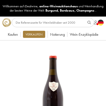
Willkommen auf iDealwine,
online-Weinauktionshaus
und
Weinhandlung
der besten Weine der Welt:
Burgund
,
Bordeaux
,
Champagne
...
Kaufen
Notierung
Wein-Enzyklopädie
VERKAUFEN