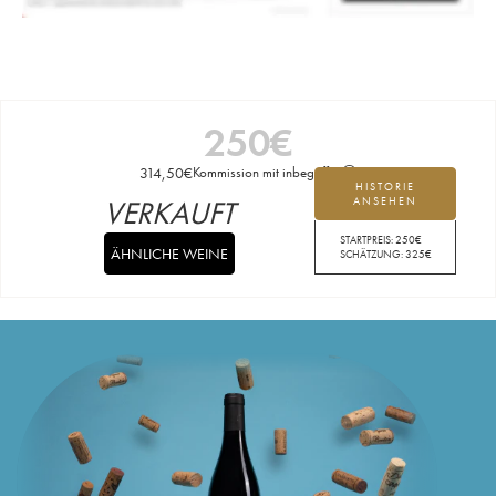
250
€
314,50
€
Kommission mit inbegriffen
HISTORIE
VERKAUFT
ANSEHEN
STARTPREIS:
250
€
ÄHNLICHE WEINE
SCHÄTZUNG:
325
€