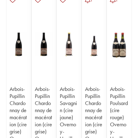
1
1
Arbois-
Arbois-
Arbois-
Arbois-
Arbois-
Pupillin
Pupillin
Pupillin
Pupillin
Pupillin
Chardo
Chardo
Savagni
Chardo
Poulsard
nnay de
nnay de
n (cire
nnay de
(cire
macérat
macérat
jaune)
macérat
rouge)
ion (cire
ion (cire
Overno
ion (cire
Overno
grise)
grise)
y-
grise)
y-