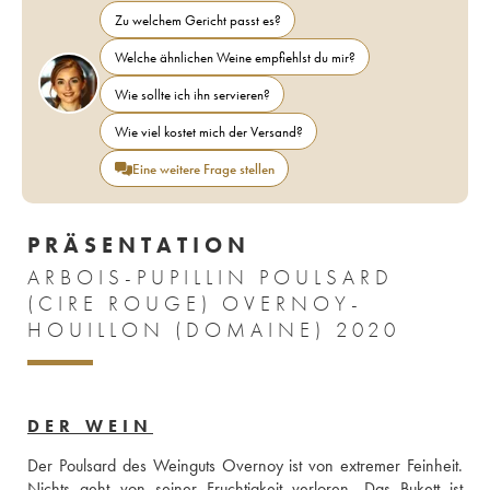
Zu welchem Gericht passt es?
Welche ähnlichen Weine empfiehlst du mir?
Wie sollte ich ihn servieren?
Wie viel kostet mich der Versand?
Eine weitere Frage stellen
PRÄSENTATION
ARBOIS-PUPILLIN POULSARD
(CIRE ROUGE) OVERNOY-
HOUILLON (DOMAINE) 2020
DER WEIN
Der Poulsard des Weinguts Overnoy ist von extremer Feinheit. 
Nichts geht von seiner Fruchtigkeit verloren. Das Bukett ist 