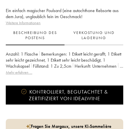
Ein einfach magischer Poulsard (eine autochthone Rebsorte aus
dem Jura), unglaublich fein im Geschmack!
Weitere Informationen
BESCHREIBUNG DES
VERKOSTUNG UND
POSTENS
LAGERUNG
Anzahl:
1 Flasche
Bemerkungen:
1 Etikett leicht gerafft
,
1 Etikett
sehr leicht gezeichnet
,
1 Etikett sehr leicht beschädigt
,
1
Wachskapsel
Füllstand:
1
Zu 2,5cm
Herkunft:
unternehmen
Mwst. erstattbar:
nein
Region:
Jura
Appellation:
Arbois-Pupillin
Mehr erfahren …
Eigentümer:
Overnoy-Houillon (Domaine)
KONTROLLIERT, BEGUTACHTET &
ZERTIFIZIERT VON IDEALWINE
Fragen Sie Margaux, unsere KI-Sommelière