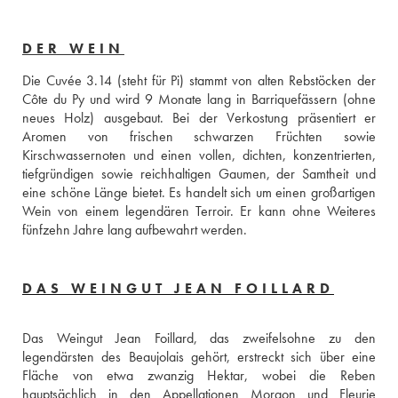
DER WEIN
Die Cuvée 3.14 (steht für Pi) stammt von alten Rebstöcken der 
Côte du Py und wird 9 Monate lang in Barriquefässern (ohne 
neues Holz) ausgebaut. Bei der Verkostung präsentiert er 
Aromen von frischen schwarzen Früchten sowie 
Kirschwassernoten und einen vollen, dichten, konzentrierten, 
tiefgründigen sowie reichhaltigen Gaumen, der Samtheit und 
eine schöne Länge bietet. Es handelt sich um einen großartigen 
Wein von einem legendären Terroir. Er kann ohne Weiteres 
fünfzehn Jahre lang aufbewahrt werden. 
DAS WEINGUT JEAN FOILLARD
Das Weingut Jean Foillard, das zweifelsohne zu den 
legendärsten des Beaujolais gehört, erstreckt sich über eine 
Fläche von etwa zwanzig Hektar, wobei die Reben 
hauptsächlich in den Appellationen Morgon und Fleurie 