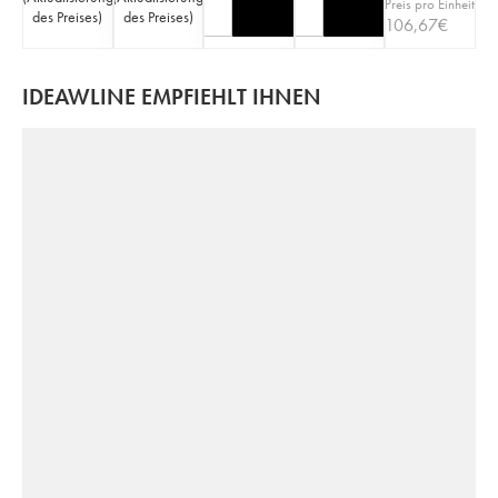
Preis pro Einheit
des Preises
)
des Preises
)
106,67
€
IDEAWLINE EMPFIEHLT IHNEN