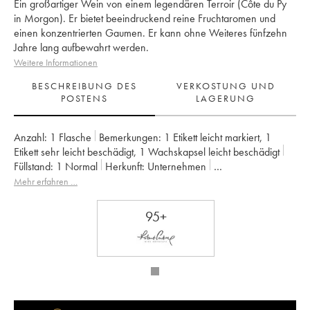
Ein großartiger Wein von einem legendären Terroir (Côte du Py
in Morgon). Er bietet beeindruckend reine Fruchtaromen und
einen konzentrierten Gaumen. Er kann ohne Weiteres fünfzehn
Jahre lang aufbewahrt werden.
Weitere Informationen
BESCHREIBUNG DES
VERKOSTUNG UND
POSTENS
LAGERUNG
Anzahl:
1 Flasche
Bemerkungen:
1 Etikett leicht markiert
,
1
Etikett sehr leicht beschädigt
,
1 Wachskapsel leicht beschädigt
Füllstand:
1
Normal
Herkunft:
unternehmen
Mwst. erstattbar:
nein
Region:
Beaujolais
Appellation:
Morgon
Mehr erfahren …
Eigentümer:
Jean Foillard
95+