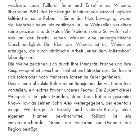
wachsen. Jean Foillard, Sohn und Enkel eines Winzers, 
übernahm 1981 das Familiengut. Inspiriert von Marcel Lapierre 
kultiviert er seine Reben im Sinne der Naturbewegung, wobei 
die Mehrheit heute bio-zertifiziert ist. Im Weinkeller verleihen 
seine präzisen und delikaten Vinifikationen ohne Schwefel, sehr 
nah an der Frucht, seinen Weinen eine unvergleichliche 
Geschmeidigkeit. Die Idee des Winzers ist es, Weine zu 
erzeugen, die durch akribische Arbeit „unter dem Mikroskop“ 
lebendig sind.
Die Weine zeichnen sich durch ihre Intensität, Frische und ihre 
Ausgewogenheit zwischen Feinheit und Struktur aus. Sie lassen 
sich sofort oder nach mehreren Jahren im Keller genießen.
Dies ist eine absolute Referenz im Beaujolais, die wir Ihnen hier 
vorstellen, ein echter Favorit unseres Teams. Die Zukunft dieses 
Weinguts ist in guten Händen, denn Jean hat sein gesamtes 
Know-How an seinen Sohn Alex weitergegeben, der ebenfalls 
einige Weinberge in Brouilly und Côte-de-Brouilly unter 
eigenem Namen bewirtschaftet. Foillard ist ein 
vielversprechender Name, der weiterhin zur Dynamik der 
Region beiträgt.