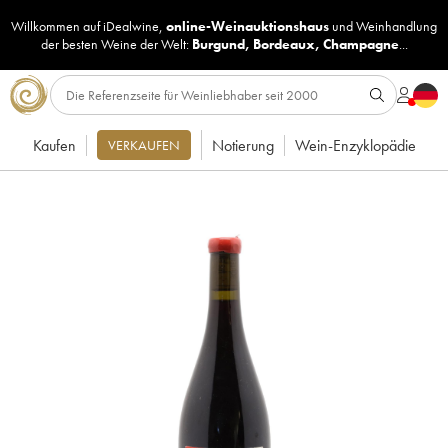
Willkommen auf iDealwine,
online-Weinauktionshaus
und
Weinhandlung
der besten Weine der Welt:
Burgund
,
Bordeaux
,
Champagne
...
Kaufen
Notierung
Wein-Enzyklopädie
VERKAUFEN