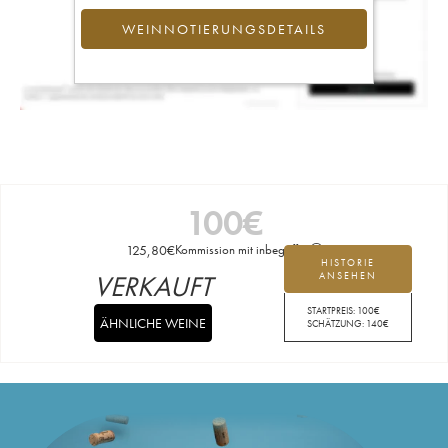
WEINNOTIERUNGSDETAILS
100
€
125,80
€
Kommission mit inbegriffen
HISTORIE
VERKAUFT
ANSEHEN
STARTPREIS:
100
€
ÄHNLICHE WEINE
SCHÄTZUNG:
140
€