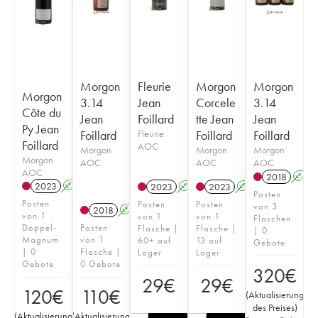
Morgon
Fleurie
Morgon
Morgon
Morgon
3.14
Jean
Corcele
3.14
Côte du
Jean
Foillard
tte Jean
Jean
Py Jean
Foillard
Fleurie
Foillard
Foillard
Foillard
AOC
Morgon
Morgon
Morgon
Morgon
AOC
AOC
AOC
AOC
2018
A
2023
A
K
2023
A
K
2023
A
K
Posten
Posten
Posten
Posten
von 3
2018
A
K
von 1
von 1
von 1
Flaschen
Doppel-
Posten
Flasche |
Flasche |
| 0
Magnum
von 1
60+ auf
13 auf
Gebote
| 0
Flasche |
Lager
Lager
Gebote
0 Gebote
320
€
29
€
29
€
120
€
110
€
(
Aktualisierung
des Preises
)
(
Aktualisierung
(
Aktualisierung