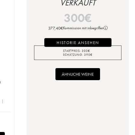
VERKAUFT
300
€
377,40
€
Kommission mit inbegriffen
HISTORIE ANSEHEN
STARTPREIS:
300
€
SCHÄTZUNG:
390
€
ÄHNLICHE WEINE
u
e |