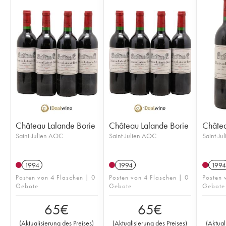
Château Lalande Borie
Château Lalande Borie
Châtea
Saint-Julien AOC
Saint-Julien AOC
Saint-Ju
1994
1994
1994
Posten von 4 Flaschen | 0
Posten von 4 Flaschen | 0
Posten 
Gebote
Gebote
Gebote
65
€
65
€
(
Aktualisierung des Preises
)
(
Aktualisierung des Preises
)
(
Aktual