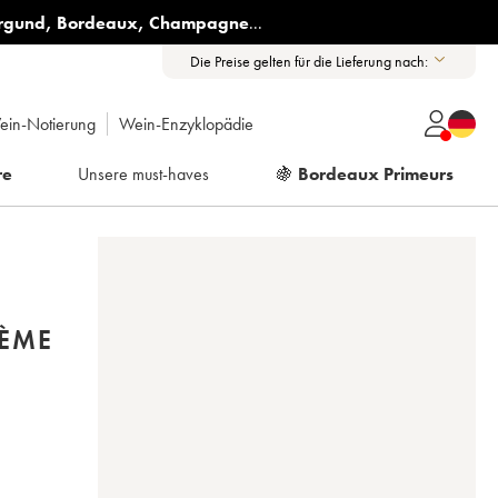
rgund
,
Bordeaux
,
Champagne
...
Die Preise gelten für die Lieferung nach:
ein-Notierung
Wein-Enzyklopädie
re
Unsere must-haves
🍇
Bordeaux Primeurs
2ÈME