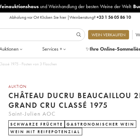
Weinauktionshaus
und
Weinhandlung der besten Weine der Welt:
Bu
Abholung vor Ort
Klicken Sie hier
|
Weinberatung?
+33 1 56 05 86 10
W
WEIN VERKAUFEN
Auktionen
Services +
✨
Ihre Online-Sommeliè
lassé 1975 - Posten von 3 Flaschen
AUKTION
CHÂTEAU DUCRU BEAUCAILLOU 
GRAND CRU CLASSÉ 1975
Saint-Julien AOC
SCHWARZE FRÜCHTE
GASTRONOMISCHER WEIN
WEIN MIT REIFEPOTENZIAL