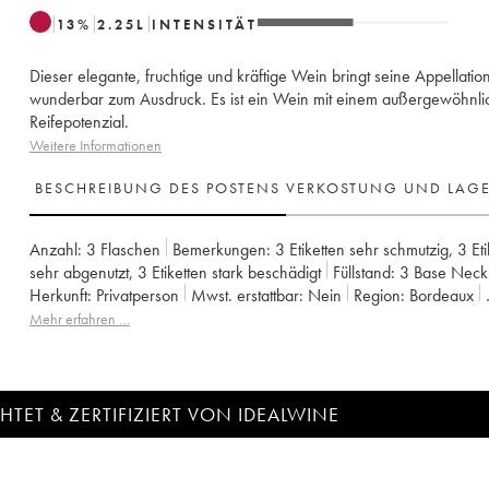
13
%
2.25
L
INTENSITÄT
Dieser elegante, fruchtige und kräftige Wein bringt seine Appellatio
wunderbar zum Ausdruck. Es ist ein Wein mit einem außergewöhnl
Reifepotenzial.
Weitere Informationen
BESCHREIBUNG DES POSTENS
VERKOSTUNG UND LAG
Anzahl:
3 Flaschen
Bemerkungen:
3 Etiketten sehr schmutzig
,
3 Et
sehr abgenutzt
,
3 Etiketten stark beschädigt
Füllstand:
3
Base Neck
Herkunft:
privatperson
Mwst. erstattbar:
nein
Region:
Bordeaux
Appellation:
Saint-Julien
Klassifizierung:
2ème Grand Cru Classé
Mehr erfahren …
Eigentümer:
Famille Borie
TET & ZERTIFIZIERT VON IDEALWINE