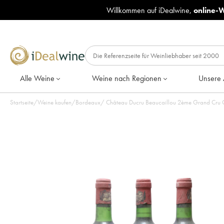
Willkommen auf iDealwine,
online-
Alle Weine
Weine nach Regionen
Unsere 
Startseite
/
Weine kaufen
/
Bordeaux
/
Château Ducru Beaucaillou 2ème Grand Cru C