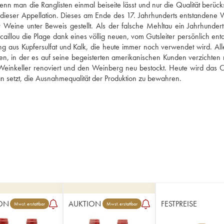
nn man die Ranglisten einmal beiseite lässt und nur die Qualität berücksi
r dieser Appellation. Dieses am Ende des 17. Jahrhunderts entstandene W
 Weine unter Beweis gestellt. Als der falsche Mehltau ein Jahrhundert 
aillou die Plage dank eines völlig neuen, vom Gutsleiter persönlich entd
g aus Kupfersulfat und Kalk, die heute immer noch verwendet wird. Alle
ten, in der es auf seine begeisterten amerikanischen Kunden verzichten m
Weinkeller renoviert und den Weinberg neu bestockt. Heute wird das C
aran setzt, die Ausnahmequalität der Produktion zu bewahren.
ON
AUKTION
FESTPREISE
Mwst. erstattbar
Mwst. erstattbar