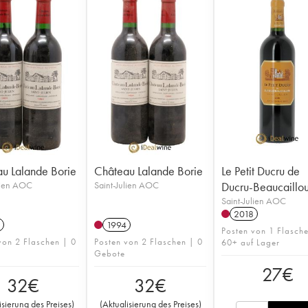
u Lalande Borie
Château Lalande Borie
Le Petit Ducru de
lien AOC
Saint-Julien AOC
Ducru-Beaucaillo
Saint-Julien AOC
2018
1994
Posten von 1 Flasch
von 2 Flaschen | 0
Posten von 2 Flaschen | 0
60+ auf Lager
Gebote
27
€
32
€
32
€
isierung des Preises
)
(
Aktualisierung des Preises
)