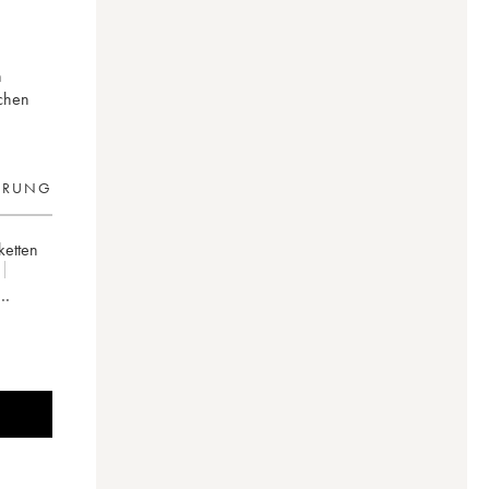
n
ichen
ERUNG
iketten