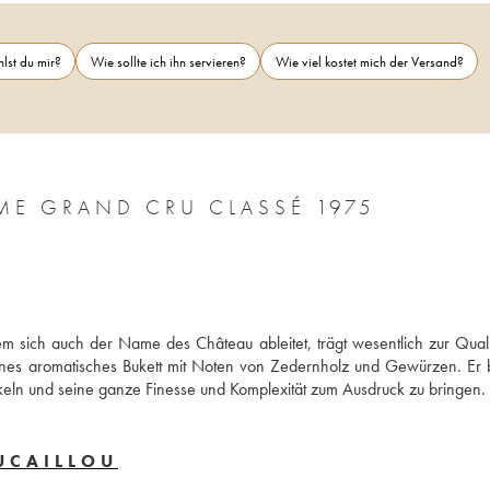
lst du mir?
Wie sollte ich ihn servieren?
Wie viel kostet mich der Versand?
ME GRAND CRU CLASSÉ 1975
 sich auch der Name des Château ableitet, trägt wesentlich zur Qualit
hönes aromatisches Bukett mit Noten von Zedernholz und Gewürzen. Er b
ickeln und seine ganze Finesse und Komplexität zum Ausdruck zu bringen.
UCAILLOU