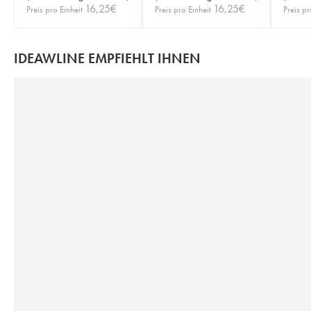
16,25
€
16,25
€
Preis pro Einheit
Preis pro Einheit
Preis pr
IDEAWLINE EMPFIEHLT IHNEN