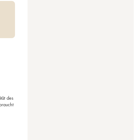
ät des 
raucht 