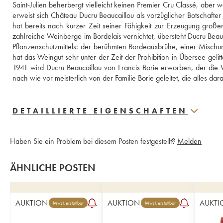
Saint-Julien beherbergt vielleicht keinen Premier Cru Classé, aber we
erweist sich Château Ducru Beaucaillou als vorzüglicher Botschafte
hat bereits nach kurzer Zeit seiner Fähigkeit zur Erzeugung großer
zahlreiche Weinberge im Bordelais vernichtet, übersteht Ducru Beauc
Pflanzenschutzmittels: der berühmten Bordeauxbrühe, einer Mischun
hat das Weingut sehr unter der Zeit der Prohibition in Übersee gelit
1941 wird Ducru Beaucaillou von Francis Borie erworben, der die 
nach wie vor meisterlich von der Familie Borie geleitet, die alles d
DETAILLIERTE EIGENSCHAFTEN
Haben Sie ein Problem bei diesem Posten festgestellt?
Melden
ÄHNLICHE POSTEN
AUKTION
AUKTION
AUKTI
Mwst. erstattbar
Mwst. erstattbar