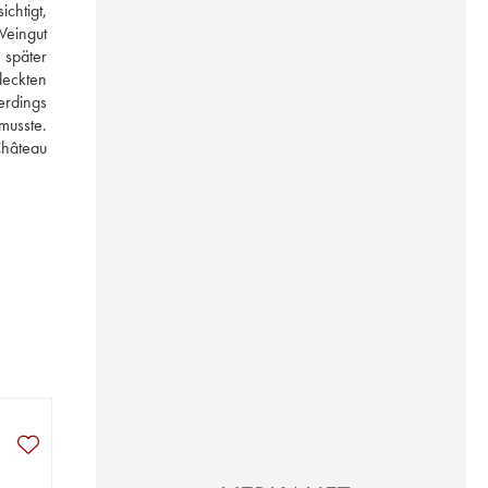
chtigt, 
eingut 
später 
eckten 
rdings 
usste. 
hâteau 