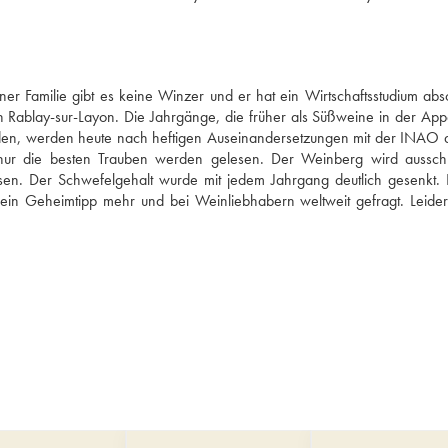
r Familie gibt es keine Winzer und er hat ein Wirtschaftsstudium absolv
 Rablay-sur-Layon. Die Jahrgänge, die früher als Süßweine in der Appel
rden, werden heute nach heftigen Auseinandersetzungen mit der INAO a
, nur die besten Trauben werden gelesen. Der Weinberg wird ausschli
en. Der Schwefelgehalt wurde mit jedem Jahrgang deutlich gesenkt. Di
ein Geheimtipp mehr und bei Weinliebhabern weltweit gefragt. Leider i