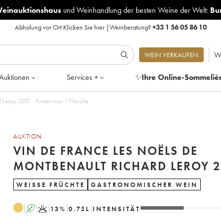
Weinauktionshaus
und
Weinhandlung der besten Weine der Welt:
Bu
Abholung vor Ort
Klicken Sie hier
|
Weinberatung?
+33 1 56 05 86 10
W
WEIN VERKAUFEN
Auktionen
Services +
✨
Ihre Online-Sommeliè
Vin de France Les Noëls de Montbenault Richard Leroy 2021 - Posten von 1 Flasche
AUKTION
VIN DE FRANCE LES NOËLS DE
MONTBEN
WEISSE FRÜCHTE
GASTRONOMISCHER WEIN
A
K
13
%
0.75
L
INTENSITÄT