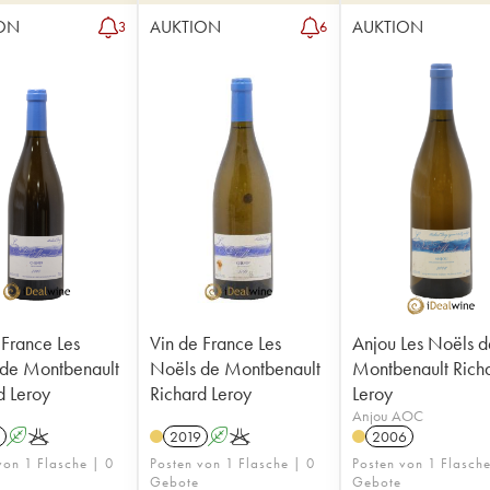
ON
AUKTION
AUKTION
3
6
 France Les
Vin de France Les
Anjou Les Noëls d
de Montbenault
Noëls de Montbenault
Montbenault Rich
d Leroy
Richard Leroy
Leroy
Anjou AOC
A
K
2019
A
K
2006
von 1 Flasche | 0
Posten von 1 Flasche | 0
Posten von 1 Flasch
Gebote
Gebote