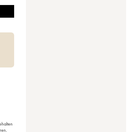
halten 
ren.