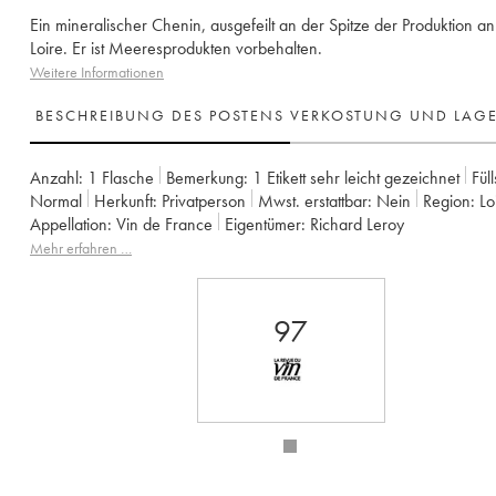
Ein mineralischer Chenin, ausgefeilt an der Spitze der Produktion an
Loire. Er ist Meeresprodukten vorbehalten.
Weitere Informationen
BESCHREIBUNG DES POSTENS
VERKOSTUNG UND LAG
Anzahl:
1 Flasche
Bemerkung:
1 Etikett sehr leicht gezeichnet
Fül
Normal
Herkunft:
privatperson
Mwst. erstattbar:
nein
Region:
L
Appellation:
Vin de France
Eigentümer:
Richard Leroy
Mehr erfahren …
97