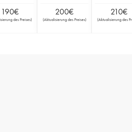
190
€
200
€
210
€
isierung des Preises
)
(
Aktualisierung des Preises
)
(
Aktualisierung des Pr