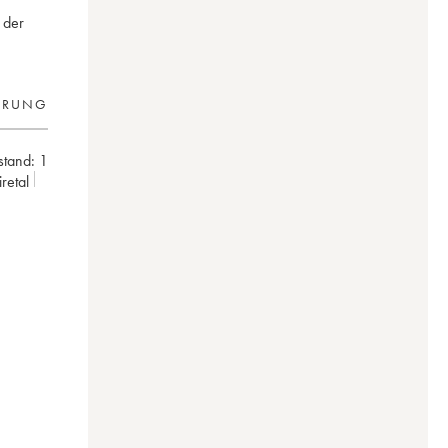
 der
ERUNG
lstand:
1
oiretal