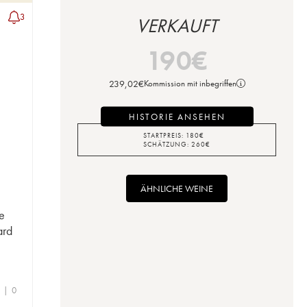
3
VERKAUFT
190
€
239,02
€
Kommission mit inbegriffen
HISTORIE ANSEHEN
STARTPREIS:
180
€
SCHÄTZUNG:
260
€
ÄHNLICHE WEINE
e
ard
e | 0