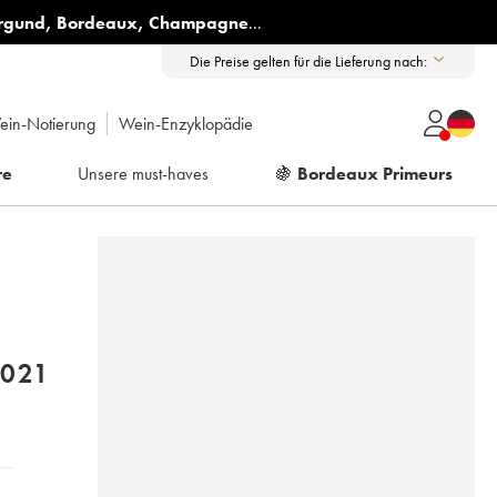
rgund
,
Bordeaux
,
Champagne
...
Die Preise gelten für die Lieferung nach:
ein-Notierung
Wein-Enzyklopädie
re
Unsere must-haves
🍇
Bordeaux Primeurs
AULT RICHARD LEROY 2021