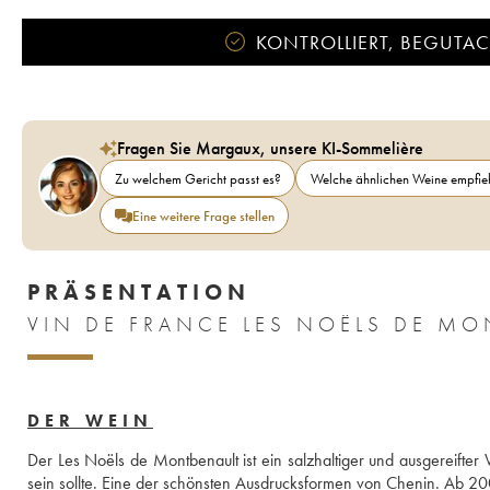
KONTROLLIERT, BEGUTACH
Fragen Sie Margaux, unsere KI-Sommelière
Zu welchem Gericht passt es?
Welche ähnlichen Weine empfieh
Eine weitere Frage stellen
PRÄSENTATION
DER WEIN
Der Les Noëls de Montbenault ist ein salzhaltiger und ausgereifte
sein sollte. Eine der schönsten Ausdrucksformen von Chenin. Ab 2008