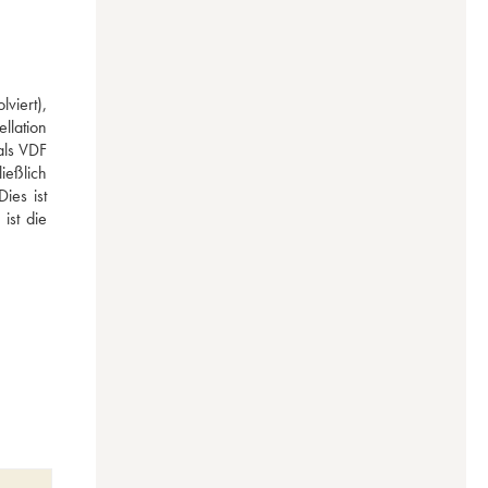
iert), 
lation 
ls VDF 
eßlich 
es ist 
st die 