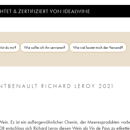
TET & ZERTIFIZIERT VON IDEALWINE
lst du mir?
Wie sollte ich ihn servieren?
Wie viel kostet mich der Versand?
VIN DE FRANCE LES NOËLS DE MONTBENAULT RICHARD LEROY 2021
r Wein. Es ist ein außergewöhnlicher Chenin, der Meeresprodukten vorbe
 entschloss sich Richard Leroy diesen Wein als Vin de Pays zu etikettie