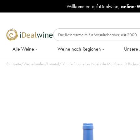
Willkommen auf iDealwine,
online-
Alle Weine
Weine nach Regionen
Unsere 
Startseite
/
Weine kaufen
/
Loiretal
/