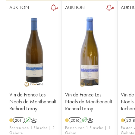
AUKTION
AUKTION
AUKTI
5
6
Vin de France Les
Vin de France Les
Vin de
Noëls de Montbenault
Noëls de Montbenault
Noëls 
Richard Leroy
Richard Leroy
Richar
2011
A
K
2016
A
K
2018
Posten von 1 Flasche | 2
Posten von 1 Flasche | 1
Posten 
Gebote
Gebot
Gebote