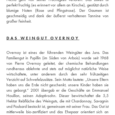
perfekt fruchtig (es erinnert vor allem an Kirsche), gestützt durch 
blumige Noten (Rose und Pfingstrose). Der Gaumen ist 
geschmeidig und dank der äußerst verhaltenen Tannine von 
großer Feinheit.
DAS WEINGUT OVERNOY
Overnoy ist eines der führenden Weingüter des Jura. Das 
Familiengut in Pupillin (im Süden von Arbois) wurde seit 1968 
von Pierre Overnoy geleitet, der chemische Behandlungen 
rundheraus ablehnte und stets auf möglichst natürliche Weise 
wirtschaftete, unter anderem durch den sehr frühzeitigen 
Verzicht auf Schwefelzusätze. Sein Motto lautete: „Unsere Eltern 
haben uns die Erde nicht geschenkt, unsere Kinder haben sie 
uns geborgt.“ 2001 übergab er die Geschäfte an Emmanuel 
Houillon, seinen Adoptivsohn. Dieser bewirtschaftet die 5,5 
Hektar Rebfläche des Weinguts, die mit Chardonnay, Savagnin 
und Poulsard bestockt ist, gemeinsam mit seiner Frau. Das Gut ist 
mittlerweile bio-zertifiziert und das Ehepaar orientiert sich an 