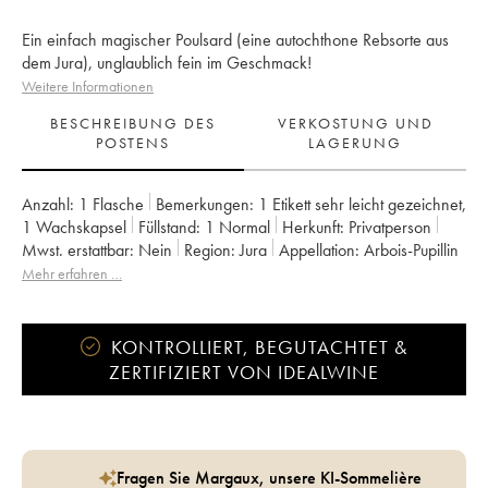
Ein einfach magischer Poulsard (eine autochthone Rebsorte aus
dem Jura), unglaublich fein im Geschmack!
Weitere Informationen
BESCHREIBUNG DES
VERKOSTUNG UND
POSTENS
LAGERUNG
Anzahl:
1 Flasche
Bemerkungen:
1 Etikett sehr leicht gezeichnet
,
1 Wachskapsel
Füllstand:
1
Normal
Herkunft:
privatperson
Mwst. erstattbar:
nein
Region:
Jura
Appellation:
Arbois-Pupillin
Eigentümer:
Overnoy-Houillon (Domaine)
Mehr erfahren …
KONTROLLIERT, BEGUTACHTET &
ZERTIFIZIERT VON IDEALWINE
Fragen Sie Margaux, unsere KI-Sommelière