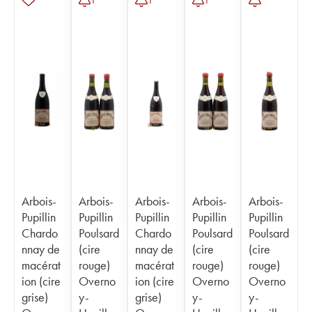
1
1
1
Arbois-
Arbois-
Arbois-
Arbois-
Arbois-
Pupillin
Pupillin
Pupillin
Pupillin
Pupillin
Chardo
Poulsard
Chardo
Poulsard
Poulsard
nnay de
(cire
nnay de
(cire
(cire
macérat
rouge)
macérat
rouge)
rouge)
ion (cire
Overno
ion (cire
Overno
Overno
grise)
y-
grise)
y-
y-