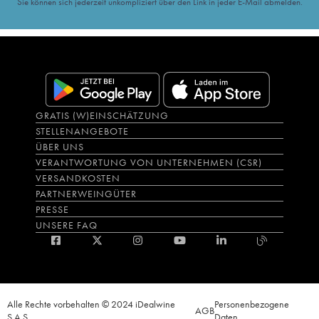
Sie können sich jederzeit unkompliziert über den Link in jeder E-Mail abmelden.
GRATIS (W)EINSCHÄTZUNG
STELLENANGEBOTE
ÜBER UNS
VERANTWORTUNG VON UNTERNEHMEN (CSR)
VERSANDKOSTEN
PARTNERWEINGÜTER
PRESSE
UNSERE FAQ
Alle Rechte vorbehalten © 2024 iDealwine
Personenbezogene
AGB
S.A.S.
Daten