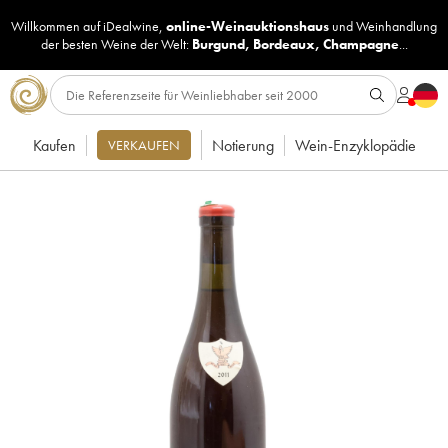
Willkommen auf iDealwine,
online-Weinauktionshaus
und
Weinhandlung
der besten Weine der Welt:
Burgund
,
Bordeaux
,
Champagne
...
Kaufen
Notierung
Wein-Enzyklopädie
VERKAUFEN