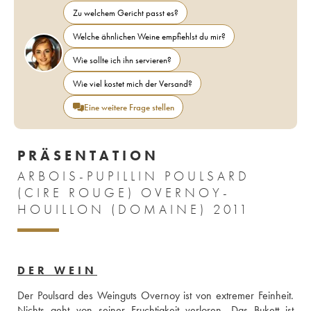
Zu welchem Gericht passt es?
Welche ähnlichen Weine empfiehlst du mir?
Wie sollte ich ihn servieren?
Wie viel kostet mich der Versand?
Eine weitere Frage stellen
PRÄSENTATION
ARBOIS-PUPILLIN POULSARD
(CIRE ROUGE) OVERNOY-
HOUILLON (DOMAINE) 2011
DER WEIN
Der Poulsard des Weinguts Overnoy ist von extremer Feinheit. 
Nichts geht von seiner Fruchtigkeit verloren. Das Bukett ist 