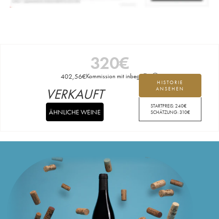
320
€
402,56
€
Kommission mit inbegriffen
HISTORIE
VERKAUFT
ANSEHEN
STARTPREIS:
240
€
ÄHNLICHE WEINE
SCHÄTZUNG:
310
€