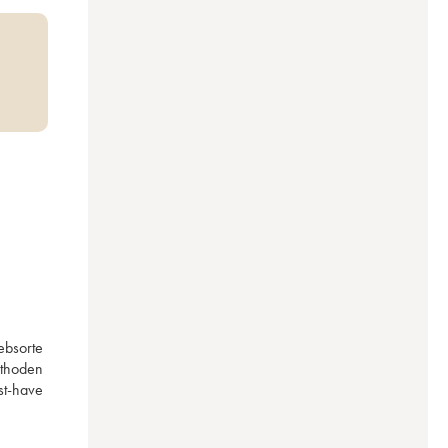
bsorte 
thoden 
t-have 