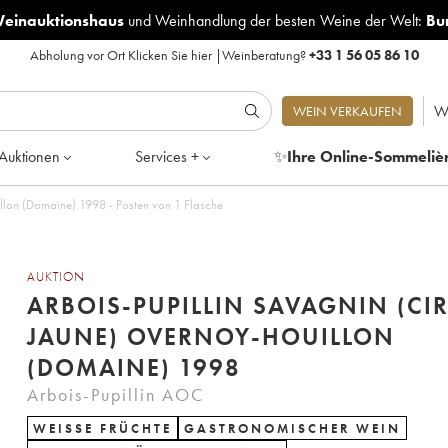
Weinauktionshaus
und
Weinhandlung der besten Weine der Welt:
Bu
Abholung vor Ort
Klicken Sie hier
|
Weinberatung?
+33 1 56 05 86 10
W
WEIN VERKAUFEN
Auktionen
Services +
✨
Ihre Online-Sommeliè
illon (Domaine) 1998 - Posten von 1 Flasche
AUKTION
ARBOIS-PUPILLIN SAVAGNIN (CI
JAUNE) OVERNOY-HOUILLON
(DOMAINE) 1998
Arbois-Pupillin AOC
WEISSE FRÜCHTE
GASTRONOMISCHER WEIN