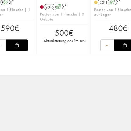
5
A
S
2011
A
S
2015
A
S
von 1 Flasche | 1
Posten von 1 Flasch
Posten von 1 Flasche | 0
er
auf Lager
Gebote
590
€
480
€
500
€
(
Aktualisierung des Preises
)