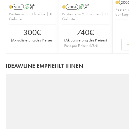
200
2011
A
S
2004
A
S
Posten 
Posten von 1 Flasche | 0
Posten von 2 Flaschen | 0
auf Lag
Gebote
Gebote
300
€
740
€
(
Aktualisierung des Preises
)
(
Aktualisierung des Preises
)
370
€
Preis pro Einheit
IDEAWLINE EMPFIEHLT IHNEN