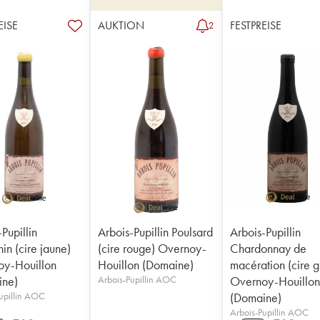
EISE
AUKTION
FESTPREISE
2
Pupillin
Arbois-Pupillin Poulsard
Arbois-Pupillin
in (cire jaune)
(cire rouge) Overnoy-
Chardonnay de
y-Houillon
Houillon (Domaine)
macération (cire g
ine)
Arbois-Pupillin AOC
Overnoy-Houillo
upillin AOC
(Domaine)
Arbois-Pupillin AOC