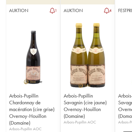
AUKTION
AUKTION
FESTPR
1
4
Arbois-Pupillin
Arbois-Pupillin
Arbois-
Chardonnay de
Savagnin (cire jaune)
Savagn
macération (cire grise)
Overnoy-Houillon
Overno
Overnoy-Houillon
(Domaine)
(Doma
(Domaine)
Arbois-Pupillin AOC
Arbois-P
Arbois-Pupillin AOC