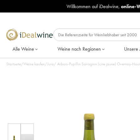
Willkommen auf iDealwine,
online-
Alle Weine
Weine nach Regionen
Unsere 
Startseite
/
Weine kaufen
/
Jura
/
Arbois-Pupillin Savagnin (cire jaune) Overnoy-Hou