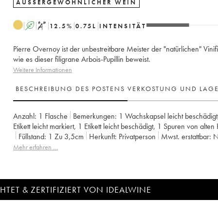
AUSSERGEWÖHNLICHER WEIN
A
S
12.5
%
0.75
L
INTENSITÄT
Pierre Overnoy ist der unbestreitbare Meister der "natürlichen" Vinifi
wie es dieser filigrane Arbois-Pupillin beweist.
Weitere Informationen
BESCHREIBUNG DES POSTENS
VERKOSTUNG UND LAG
Anzahl:
1 Flasche
Bemerkungen:
1 Wachskapsel leicht beschädigt
Etikett leicht markiert
,
1 Etikett leicht beschädigt
,
1 Spuren von alten 
Füllstand:
1
Zu 3,5cm
Herkunft:
privatperson
Mwst. erstattbar:
Region:
Jura
Appellation:
Arbois-Pupillin
Mehr erfahren …
Eigentümer:
Overnoy-Houillon (Domaine)
TET & ZERTIFIZIERT VON IDEALWINE