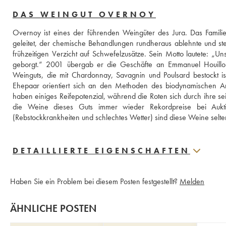
DAS WEINGUT OVERNOY
Overnoy ist eines der führenden Weingüter des Jura. Das Familie
geleitet, der chemische Behandlungen rundheraus ablehnte und stet
frühzeitigen Verzicht auf Schwefelzusätze. Sein Motto lautete: „U
geborgt.“ 2001 übergab er die Geschäfte an Emmanuel Houillon,
Weinguts, die mit Chardonnay, Savagnin und Poulsard bestockt ist, 
Ehepaar orientiert sich an den Methoden des biodynamischen Anb
haben einiges Reifepotenzial, während die Roten sich durch ihre se
die Weine dieses Guts immer wieder Rekordpreise bei Auk
(Rebstockkrankheiten und schlechtes Wetter) sind diese Weine selte
DETAILLIERTE EIGENSCHAFTEN
Haben Sie ein Problem bei diesem Posten festgestellt?
Melden
ÄHNLICHE POSTEN