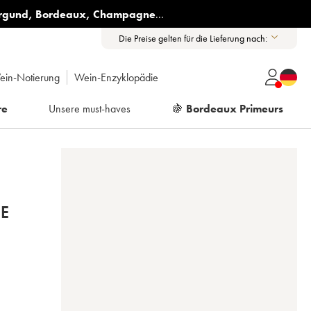
rgund
,
Bordeaux
,
Champagne
...
Die Preise gelten für die Lieferung nach:
ein-Notierung
Wein-Enzyklopädie
re
Unsere must-haves
🍇
Bordeaux Primeurs
RE