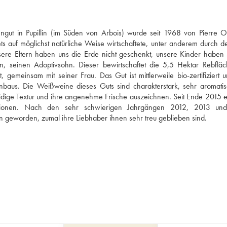
ngut in Pupillin (im Süden von Arbois) wurde seit 1968 von Pierre O
s auf möglichst natürliche Weise wirtschaftete, unter anderem durch de
nsere Eltern haben uns die Erde nicht geschenkt, unsere Kinder haben s
 seinen Adoptivsohn. Dieser bewirtschaftet die 5,5 Hektar Rebfläc
gemeinsam mit seiner Frau. Das Gut ist mittlerweile bio-zertifiziert u
aus. Die Weißweine dieses Guts sind charakterstark, sehr aromatis
idige Textur und ihre angenehme Frische auszeichnen. Seit Ende 2015 er
tionen. Nach den sehr schwierigen Jahrgängen 2012, 2013 und
n geworden, zumal ihre Liebhaber ihnen sehr treu geblieben sind.