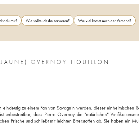
lst du mir?
Wie sollte ich ihn servieren?
Wie viel kostet mich der Versand?
E JAUNE) OVERNOY-HOUILLON
n eindeutig zu einem Fan von Savagnin werden, dieser einheimischen Re
 unbestreitbar, dass Pierre Overnoy die "natürlichen" Vinifikationsme
hen Frische und schließt mit leichten Bitterstoffen ab. Sie haben ein Mus