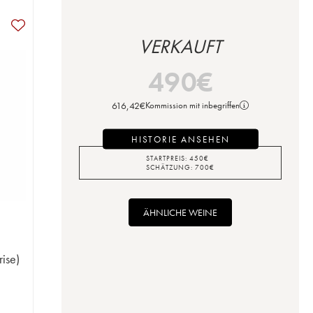
VERKAUFT
490
€
616,42
€
Kommission mit inbegriffen
HISTORIE ANSEHEN
STARTPREIS:
450
€
SCHÄTZUNG:
700
€
ÄHNLICHE WEINE
rise)
n