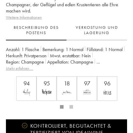
Champagner, der Geflügel und edlen Krustentieren alle Ehre
machen wird.
Weitere Informationen
BESCHREIBUNG DES
VERKOSTUNG UND
POSTENS
LAGERUNG
Anzahl:
1 Flasche
Bemerkung:
1 Normal
Füllstand:
1
Normal
Herkunft:
privatperson
Mwst. erstattbar:
nein
Region:
Champagne
Appellation:
Champagne
Eigentümer:
Billecart-Salmon
Mehr erfahren …
94
95
18
97
96
KONTROLLIERT, BEGUTACHTET &
ZERTIFIZIERT VON IDEALWINE