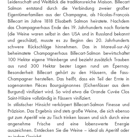
Leidenschaft und Weitblick die traditionsreiche Maison. Billecart 
Salmon entstand durch die Verbindung zweier großer 
Eigentümerfamilien aus der Champagne, als Nicolas-François 
Billecart im Jahre 1818 Elisabeth Salmon heiratete. Nachdem 
das Champagnerhaus Ende des 19. Jahrhunderts noch florierte 
(die Weine waren selbst in den USA und in Russland bekannt 
und geschätzt), musste es zu Beginn des 20. Jahrhunderts 
schwere Rückschläge hinnehmen. Das in Mareuil-sur-Aÿ 
beheimatete Champagnerhaus Billecart-Salmon bewirtschaftet 
100 Hektar eigene Weinberge und bezieht zusätzlich Trauben 
aus rund 300 Hektar bester Lagen rund um Épernay. 
Besonderheit: Billecart gehört zu den Häusern, die Fass-
Champagner herstellen. Das heißt, dass ein Teil der Ernte in 
sogenannten Pièces Bourguignonnes (Eichenfässer aus dem 
Burgund) vinifiziert wird. So wird etwa die Grande Cuvée Clos 
Saint-Hilaire vollständig in Fässern vinifiziert.
In stilistischer Hinsicht verkörpert Billecart-Salmon Finesse und 
Präzision. Das Ergebnis sind stets große Weine, die sich ebenso 
gut zum Aperitif wie zu Tisch trinken lassen und sich durch eine 
angenehme Frische und eine lobenswerte Energie 
auszeichnen. Entdecken Sie die Weine – ideal als Aperitif oder 
zu jedem Gericht!