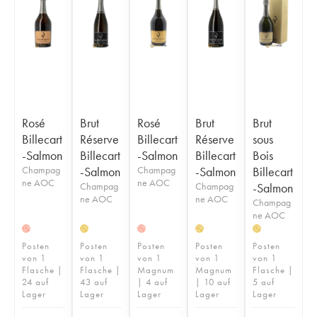
Rosé
Brut
Rosé
Brut
Brut
Billecart
Réserve
Billecart
Réserve
sous
-Salmon
Billecart
-Salmon
Billecart
Bois
Champag
-Salmon
Champag
-Salmon
Billecart
ne AOC
ne AOC
Champag
Champag
-Salmon
ne AOC
ne AOC
Champag
ne AOC
H
H
H
H
H
Posten
Posten
Posten
Posten
Posten
von 1
von 1
von 1
von 1
von 1
Flasche |
Flasche |
Magnum
Magnum
Flasche |
24 auf
43 auf
| 4 auf
| 10 auf
5 auf
Lager
Lager
Lager
Lager
Lager