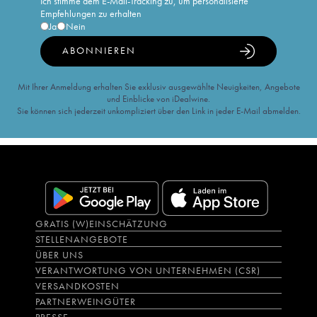
Ich stimme dem E-Mail-Tracking zu, um personalisierte
Empfehlungen zu erhalten
Ja
Nein
ABONNIEREN
Mit Ihrer Anmeldung erhalten Sie exklusiv ausgewählte Neuigkeiten, Angebote
und Einblicke von iDealwine.
Sie können sich jederzeit unkompliziert über den Link in jeder E-Mail abmelden.
GRATIS (W)EINSCHÄTZUNG
STELLENANGEBOTE
ÜBER UNS
VERANTWORTUNG VON UNTERNEHMEN (CSR)
VERSANDKOSTEN
PARTNERWEINGÜTER