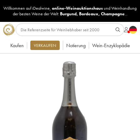
Willkommen auf iDealwine,
online-Weinauktionshaus
und
Weinhandlung
der besten Weine der Welt:
Burgund
,
Bordeaux
,
Champagne
...
Kaufen
Notierung
Wein-Enzyklopädie
VERKAUFEN