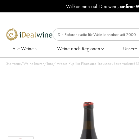
Willkommen auf iDealwine,
online-
Alle Weine
Weine nach Regionen
Unsere 
Startseite
/
Weine kaufen
/
Jura
/
Arbois-Pupillin Ploussard Trousseau (cire violette)