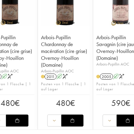
Pupillin
Arbois-Pupillin
Arbois-Pupillin
onnay de
Chardonnay de
Savagnin (cire jau
ion (cire grise)
macération (cire grise)
Overnoy-Houillo
y-Houillon
Overnoy-Houillon
(Domaine)
ine)
(Domaine)
Arbois-Pupillin AOC
upillin AOC
Arbois-Pupillin AOC
A
S
2011
A
S
2005
A
S
von 1 Flasche | 1
Posten von 1 Flasche | 1
Posten von 1 Flasch
er
auf Lager
auf Lager
480
€
480
€
590
€