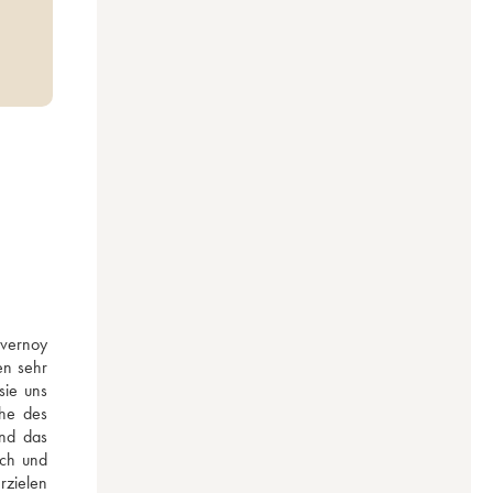
vernoy 
n sehr 
ie uns 
he des 
nd das 
ch und 
zielen 