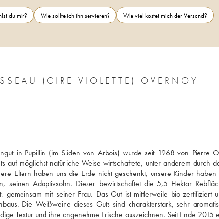
lst du mir?
Wie sollte ich ihn servieren?
Wie viel kostet mich der Versand?
SSEAU (CIRE VIOLETTE) OVERNOY-
ngut in Pupillin (im Süden von Arbois) wurde seit 1968 von Pierre O
s auf möglichst natürliche Weise wirtschaftete, unter anderem durch de
nsere Eltern haben uns die Erde nicht geschenkt, unsere Kinder haben s
 seinen Adoptivsohn. Dieser bewirtschaftet die 5,5 Hektar Rebfläc
gemeinsam mit seiner Frau. Das Gut ist mittlerweile bio-zertifiziert u
aus. Die Weißweine dieses Guts sind charakterstark, sehr aromatis
idige Textur und ihre angenehme Frische auszeichnen. Seit Ende 2015 er