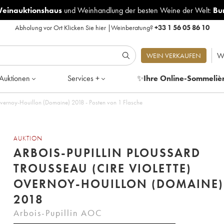
Weinauktionshaus
und
Weinhandlung der besten Weine der Welt:
Bu
Abholung vor Ort
Klicken Sie hier
|
Weinberatung?
+33 1 56 05 86 10
W
WEIN VERKAUFEN
Auktionen
Services +
✨
Ihre Online-Sommeliè
 Overnoy-Houillon (Domaine) 2018 - Posten von 1 Flasche
AUKTION
ARBOIS-PUPILLIN PLOUSSARD
TROUSSEAU (CIRE VIOLETTE)
OVERNOY-HOUILLON (DOMAINE)
2018
Arbois-Pupillin AOC