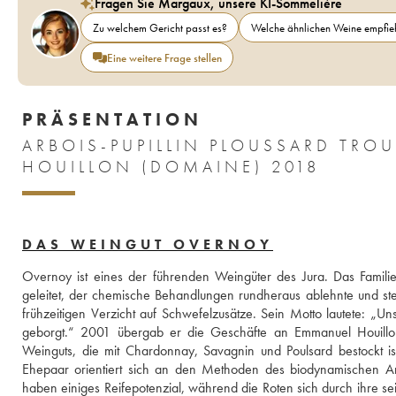
Fragen Sie Margaux, unsere KI-Sommelière
Zu welchem Gericht passt es?
Welche ähnlichen Weine empfieh
Eine weitere Frage stellen
PRÄSENTATION
ARBOIS-PUPILLIN PLOUSSARD TROU
HOUILLON (DOMAINE) 2018
DAS WEINGUT OVERNOY
Overnoy ist eines der führenden Weingüter des Jura. Das Familie
geleitet, der chemische Behandlungen rundheraus ablehnte und stet
frühzeitigen Verzicht auf Schwefelzusätze. Sein Motto lautete: „U
geborgt.“ 2001 übergab er die Geschäfte an Emmanuel Houillon,
Weinguts, die mit Chardonnay, Savagnin und Poulsard bestockt ist, 
Ehepaar orientiert sich an den Methoden des biodynamischen Anb
haben einiges Reifepotenzial, während die Roten sich durch ihre se