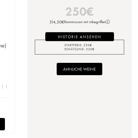
250
€
314,50
€
Kommission mit inbegriffen
HISTORIE ANSEHEN
ne)
STARTPREIS:
250
€
SCHÄTZUNG:
320
€
n
ÄHNLICHE WEINE
e | 1