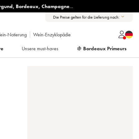
rgund
,
Bordeaux
,
Champagne
...
Die Preise gelten für die Lieferung nach:
ein-Notierung
Wein-Enzyklopädie
re
Unsere must-haves
🍇
Bordeaux Primeurs