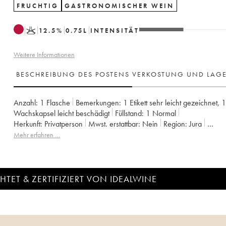
FRUCHTIG
GASTRONOMISCHER WEIN
K
12.5
%
0.75
L
INTENSITÄT
Weitere Informationen
BESCHREIBUNG DES POSTENS
VERKOSTUNG UND LAG
Anzahl:
1 Flasche
Bemerkungen:
1 Etikett sehr leicht gezeichnet
,
1
Wachskapsel leicht beschädigt
Füllstand:
1
Normal
Herkunft:
privatperson
Mwst. erstattbar:
nein
Region:
Jura
Appellation:
Arbois-Pupillin
Eigentümer:
Overnoy-Houillon (Domai
Mehr erfahren …
Anmerkung:
lot 04-09-2019
TET & ZERTIFIZIERT VON IDEALWINE