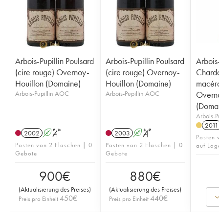
Arbois-Pupillin Poulsard
Arbois-Pupillin Poulsard
Arbois-
(cire rouge) Overnoy-
(cire rouge) Overnoy-
Chard
Houillon (Domaine)
Houillon (Domaine)
macérat
Arbois-Pupillin AOC
Arbois-Pupillin AOC
Overno
(Doma
Arbois-P
2011
2002
A
S
2003
A
S
Posten 
Posten von 2 Flaschen | 0
Posten von 2 Flaschen | 0
auf Lag
Gebote
Gebote
900
€
880
€
(
Aktualisierung des Preises
)
(
Aktualisierung des Preises
)
450
€
440
€
Preis pro Einheit
Preis pro Einheit