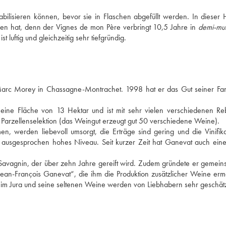
ilisieren können, bevor sie in Flaschen abgefüllt werden. In dieser Hi
en hat, denn der Vignes de mon Père verbringt 10,5 Jahre in 
demi-mu
 luftig und gleichzeitig sehr tiefgründig.
Marc Morey in Chassagne-Montrachet. 1998 hat er das Gut seiner Fami
eine Fläche von 13 Hektar und ist mit sehr vielen verschiedenen Reb
it Parzellenselektion (das Weingut erzeugt gut 50 verschiedene Weine).
n, werden liebevoll umsorgt, die Erträge sind gering und die Vinifikati
n ausgesprochen hohes Niveau. Seit kurzer Zeit hat Ganevat auch eine 
avagnin, der über zehn Jahre gereift wird. Zudem gründete er gemeins
an-François Ganevat“, die ihm die Produktion zusätzlicher Weine ermög
e im Jura und seine seltenen Weine werden von Liebhabern sehr geschätz