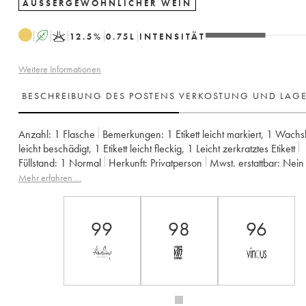
AUSSERGEWÖHNLICHER WEIN
A
K
12.5
%
0.75
L
INTENSITÄT
Weitere Informationen
BESCHREIBUNG DES POSTENS
VERKOSTUNG UND LAG
Anzahl:
1 Flasche
Bemerkungen:
1 Etikett leicht markiert
,
1 Wachs
leicht beschädigt
,
1 Etikett leicht fleckig
,
1 Leicht zerkratztes Etikett
Füllstand:
1
Normal
Herkunft:
privatperson
Mwst. erstattbar:
nein
Region:
Jura
Appellation:
Côtes du Jura
Mehr erfahren …
Eigentümer:
Jean-François Ganevat (Domaine)
99
98
96