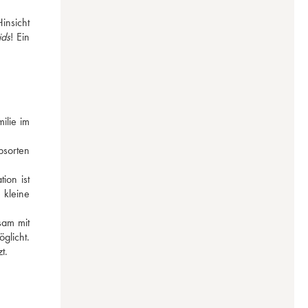
nsicht 
ids
! Ein 
lie im 
sorten 
on ist 
kleine 
am mit 
licht. 
t.