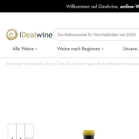
Willkommen auf iDealwine,
online-
Alle Weine
Weine nach Regionen
Unsere 
Startseite
/
Weine kaufen
/
Jura
/
Côtes du Jura Les Vignes de mon Père Jean-Françoi