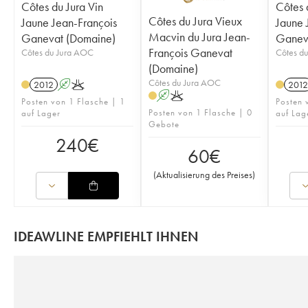
Côtes du Jura Vin
Côtes 
Côtes du Jura Vieux
Jaune Jean-François
Jaune 
Macvin du Jura Jean-
Ganevat (Domaine)
Ganev
François Ganevat
Côtes du Jura AOC
Côtes d
(Domaine)
Côtes du Jura AOC
2012
A
K
2012
A
K
Posten von 1 Flasche | 1
Posten 
Posten von 1 Flasche | 0
auf Lager
auf Lag
Gebote
240
€
60
€
(
Aktualisierung des Preises
)
IDEAWLINE EMPFIEHLT IHNEN