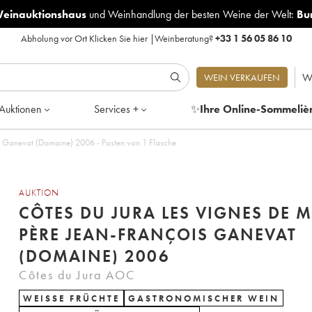
Weinauktionshaus
und
Weinhandlung der besten Weine der Welt:
Bu
Abholung vor Ort
Klicken Sie hier
|
Weinberatung?
+33 1 56 05 86 10
W
WEIN VERKAUFEN
Auktionen
Services +
✨
Ihre Online-Sommeliè
s Ganevat (Domaine) 2006 - Posten von 1 Flasche
AUKTION
CÔTES DU JURA LES VIGNES DE 
PÈRE JEAN-FRANÇOIS GANEVAT
(DOMAINE) 2006
Côtes du Jura AOC
WEISSE FRÜCHTE
GASTRONOMISCHER WEIN