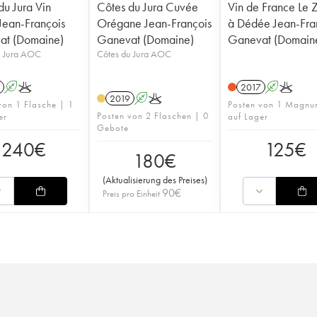
du Jura Vin
Côtes du Jura Cuvée
Vin de France Le 
Jean-François
Orégane Jean-François
à Dédée Jean-Fra
at (Domaine)
Ganevat (Domaine)
Ganevat (Domain
u Jura AOC
Côtes du Jura AOC
A
K
2017
A
K
2019
A
K
von 1 Flasche | 1
Posten von 1 Magnu
Posten von 2 Flaschen | 0
er
auf Lager
Gebote
240
€
125
€
180
€
(
Aktualisierung des Preises
)
90
€
Preis pro Einheit