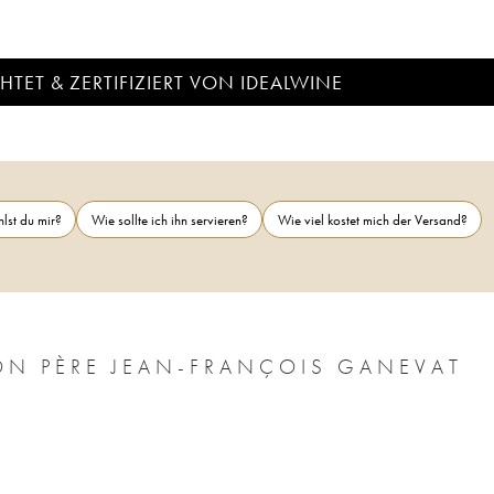
TET & ZERTIFIZIERT VON IDEALWINE
lst du mir?
Wie sollte ich ihn servieren?
Wie viel kostet mich der Versand?
ON PÈRE JEAN-FRANÇOIS GANEVAT