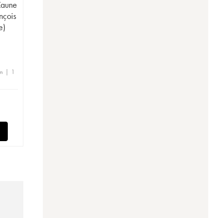
Zaune
nçois
e)
m | 1