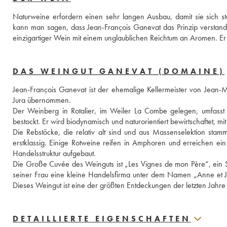
Naturweine erfordern einen sehr langen Ausbau, damit sie sich stab
kann man sagen, dass Jean-François Ganevat das Prinzip verstand
einzigartiger Wein mit einem unglaublichen Reichtum an Aromen. Er ist
DAS WEINGUT GANEVAT (DOMAINE)
Jean-François Ganevat ist der ehemalige Kellermeister von Jean-
Jura übernommen.
Der Weinberg in Rotalier, im Weiler La Combe gelegen, umfasst 
bestockt. Er wird biodynamisch und naturorientiert bewirtschaftet, m
Die Rebstöcke, die relativ alt sind und aus Massenselektion stamme
erstklassig. Einige Rotweine reifen in Amphoren und erreichen ei
Handelsstruktur aufgebaut.
Die Große Cuvée des Weinguts ist „Les Vignes de mon Père“, ein S
seiner Frau eine kleine Handelsfirma unter dem Namen „Anne et Je
Dieses Weingut ist eine der größten Entdeckungen der letzten Jahr
DETAILLIERTE EIGENSCHAFTEN