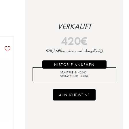
VERKAUFT
420
€
528,36
€
Kommission mit inbegriffen
HISTORIE ANSEHEN
STARTPREIS:
420
€
SCHÄTZUNG:
550
€
ÄHNLICHE WEINE