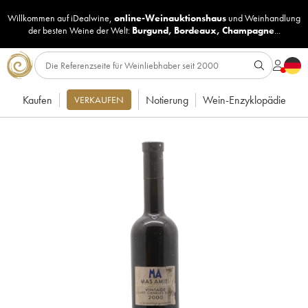
Willkommen auf iDealwine,
online-Weinauktionshaus
und
Weinhandlung
der besten Weine der Welt:
Burgund
,
Bordeaux
,
Champagne
...
Kaufen
Notierung
Wein-Enzyklopädie
VERKAUFEN