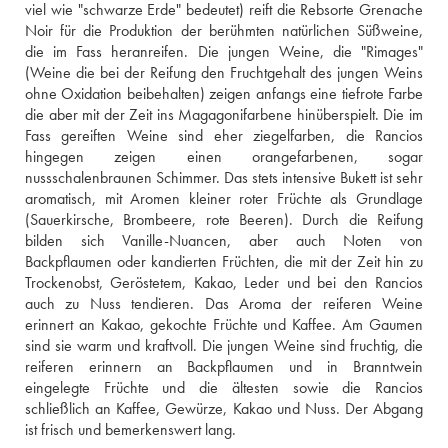
viel wie "schwarze Erde" bedeutet) reift die Rebsorte Grenache 
Noir für die Produktion der berühmten natürlichen Süßweine, 
die im Fass heranreifen. Die jungen Weine, die "Rimages" 
(Weine die bei der Reifung den Fruchtgehalt des jungen Weins 
ohne Oxidation beibehalten) zeigen anfangs eine tiefrote Farbe 
die aber mit der Zeit ins Magagonifarbene hinüberspielt. Die im 
Fass gereiften Weine sind eher ziegelfarben, die Rancios 
hingegen zeigen einen orangefarbenen, sogar 
nussschalenbraunen Schimmer. Das stets intensive Bukett ist sehr 
aromatisch, mit Aromen kleiner roter Früchte als Grundlage 
(Sauerkirsche, Brombeere, rote Beeren). Durch die Reifung 
bilden sich Vanille-Nuancen, aber auch Noten von 
Backpflaumen oder kandierten Früchten, die mit der Zeit hin zu 
Trockenobst, Geröstetem, Kakao, Leder und bei den Rancios 
auch zu Nuss tendieren. Das Aroma der reiferen Weine 
erinnert an Kakao, gekochte Früchte und Kaffee. Am Gaumen 
sind sie warm und kraftvoll. Die jungen Weine sind fruchtig, die 
reiferen erinnern an Backpflaumen und in Branntwein 
eingelegte Früchte und die ältesten sowie die Rancios 
schließlich an Kaffee, Gewürze, Kakao und Nuss. Der Abgang 
ist frisch und bemerkenswert lang.