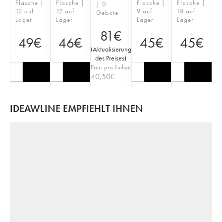
Flasche |
Flasche |
Flasche |
Flasche |
| 0
12 auf
12 auf
9 auf
18 auf
Gebote
Lager
Lager
Lager
Lager
81
€
49
€
46
€
45
€
45
€
(
Aktualisierung
des Preises
)
Preis pro Einheit
40,50
€
IDEAWLINE EMPFIEHLT IHNEN