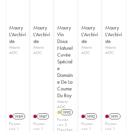
Maury
Maury
Maury
Maury
Maury
L'Archivi
L'Archivi
Vin
L'Archivi
L'Archivi
ste
ste
Doux
ste
ste
Maury
Maury
Naturel
Maury
Maury
AOC
AOC
AOC
AOC
Cuvée
Spécial
e
Domain
e De La
Coume
Du Roy
Maury
AOC
1992
1989
1987
1992
1991
Posten
Posten
Posten
Posten
Posten
von 2
von 1
von 1
von 1
von 1
Flaschen