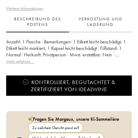
Weitere Informationen
BESCHREIBUNG DES
VERKOSTUNG UND
POSTENS
LAGERUNG
Anzahl:
1 Flasche
Bemerkungen:
1 Etikett leicht beschädigt
,
1
Etikett leicht markiert
,
1 Kapsel leicht beschädigt
Füllstand:
1
Normal
Herkunft:
privatperson
Mwst. erstattbar:
nein
Region:
Roussillon
Appellation:
Maury
Mehr erfahren …
KONTROLLIERT, BEGUTACHTET &
ZERTIFIZIERT VON IDEALWINE
Fragen Sie Margaux, unsere KI-Sommelière
Zu welchem Gericht passt es?