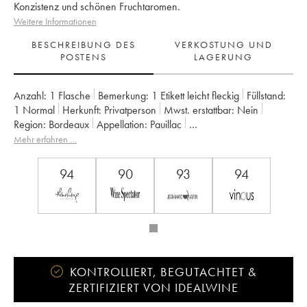
Konzistenz und schönen Fruchtaromen.
Weitere Informationen
BESCHREIBUNG DES
VERKOSTUNG UND
POSTENS
LAGERUNG
Anzahl:
1 Flasche
Bemerkung:
1 Etikett leicht fleckig
Füllstand:
1
Normal
Herkunft:
privatperson
Mwst. erstattbar:
nein
Region:
Bordeaux
Appellation:
Pauillac
Klassifizierung:
5ème Grand Cru Classé
Mehr erfahren …
Eigentümer:
Famille Rothschild
94
90
93
94
KONTROLLIERT, BEGUTACHTET &
ZERTIFIZIERT VON IDEALWINE