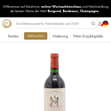
Willkommen auf iDealwine,
online-Weinauktionshaus
und
Weinhandlung
der besten Weine der Welt:
Burgund
,
Bordeaux
,
Champagne
...
Kaufen
Notierung
Wein-Enzyklopädie
VERKAUFEN