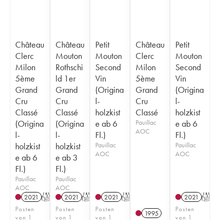
Château
Château
Petit
Château
Petit
Clerc
Mouton
Mouton
Clerc
Mouton
Milon
Rothschi
Second
Milon
Second
5ème
ld 1er
Vin
5ème
Vin
Grand
Grand
(Origina
Grand
(Origina
Cru
Cru
l-
Cru
l-
Classé
Classé
holzkist
Classé
holzkist
(Origina
(Origina
e ab 6
Pauillac
e ab 6
AOC
l-
l-
Fl.)
Fl.)
holzkist
holzkist
Pauillac
Pauillac
AOC
AOC
e ab 6
e ab 3
Fl.)
Fl.)
Pauillac
Pauillac
AOC
AOC
2021
T
2021
T
2021
T
2021
T
Posten
Posten
Posten
Posten
1995
von 1
von 1
von 1
von 1