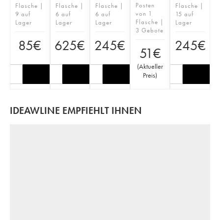
Posten
Flasche |
Flasche |
Flasche |
Flasche |
von 1
9 auf
6 auf
6 auf
15 auf
Flasche |
Lager
Lager
Lager
Lager
3 Gebote
85
€
625
€
245
€
245
€
51
€
(
Aktueller
Preis
)
IDEAWLINE EMPFIEHLT IHNEN