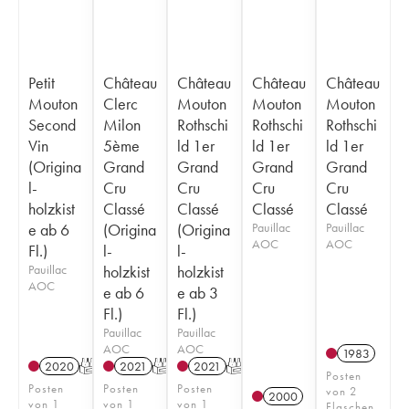
Petit
Château
Château
Château
Château
Mouton
Clerc
Mouton
Mouton
Mouton
Second
Milon
Rothschi
Rothschi
Rothschi
Vin
5ème
ld 1er
ld 1er
ld 1er
(Origina
Grand
Grand
Grand
Grand
l-
Cru
Cru
Cru
Cru
holzkist
Classé
Classé
Classé
Classé
e ab 6
(Origina
(Origina
Pauillac
Pauillac
AOC
AOC
Fl.)
l-
l-
Pauillac
holzkist
holzkist
AOC
e ab 6
e ab 3
Fl.)
Fl.)
Pauillac
Pauillac
AOC
AOC
1983
2020
T
2021
T
2021
T
Posten
Posten
Posten
Posten
von 2
2000
von 1
von 1
von 1
Flaschen