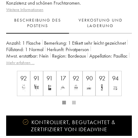
Konzistenz und schönen Fruchtaromen.
Weitere Informationen
BESCHREIBUNG DES
VERKOSTUNG UND
POSTENS
LAGERUNG
Anzahl:
1 Flasche
Bemerkung:
1 Etikett sehr leicht gezeichnet
Füllstand:
1
Normal
Herkunft:
privatperson
Mwst. erstattbar:
nein
Region:
Bordeaux
Appellation:
Pauillac
Klassifizierung:
5ème Grand Cru Classé
Mehr erfahren …
Eigentümer:
Famille Rothschild
92
91
91
17
92
90
92
94
KONTROLLIERT, BEGUTACHTET &
ZERTIFIZIERT VON IDEALWINE