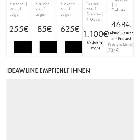
Posten
Flasche |
Flasche |
Flasche |
| 0
von 1
21 auf
9 auf
6 auf
Gebote
Flasche |
Lager
Lager
Lager
1 Gebot
468
€
255
€
85
€
625
€
1.100
€
(
Aktualisierung
des Preises
)
(
Aktueller
Preis pro Einheit
Preis
)
234
€
IDEAWLINE EMPFIEHLT IHNEN