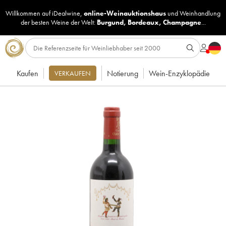
Willkommen auf iDealwine,
online-Weinauktionshaus
und
Weinhandlung
der besten Weine der Welt:
Burgund
,
Bordeaux
,
Champagne
...
Kaufen
Notierung
Wein-Enzyklopädie
VERKAUFEN