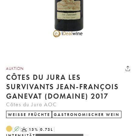
AUKTION
CÔTES DU JURA LES
SURVIVANTS JEAN-FRANÇOIS
GANEVAT (DOMAINE) 2017
Côtes du Jura AOC
WEISSE FRÜCHTE
GASTRONOMISCHER WEIN
A
K
13
%
0.75
L
INTENSITÄT