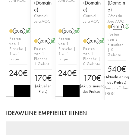
Jura AOC
Jura AOC
(Domain
(Domain
(Domain
e)
e)
e)
Côtes du
Côtes du
Côtes du
Jura AOC
Jura AOC
Jura AOC
2010
A
2012
A
K
2012
A
K
Posten
Posten
Posten
von 3
2010
A
K
2010
A
K
von 1
von 1
Flaschen
Posten
Posten
Flasche |
Flasche |
| 0
von 1
von 1
1 auf
1 auf
Gebote
Flasche |
Flasche |
Lager
Lager
1 Gebot
0 Gebote
540
€
240
€
240
€
170
€
170
€
(
Aktualisierung
des Preises
)
(
Aktueller
(
Aktualisierung
Preis pro Einheit
Preis
)
des Preises
)
180
€
IDEAWLINE EMPFIEHLT IHNEN