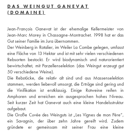
DAS WEINGUT GANEVAT
(DOMAINE)
Jean-François Ganevat ist der ehemalige Kellermeister von 
Jean-Marc Morey in Chassagne-Montrachet. 1998 hat er das 
Gut seiner Familie im Jura übernommen.
Der Weinberg in Rotalier, im Weiler La Combe gelegen, umfasst 
eine Fläche von 13 Hektar und ist mit sehr vielen verschiedenen 
Rebsorten bestockt. Er wird biodynamisch und naturorientiert 
bewirtschaftet, mit Parzellenselektion (das Weingut erzeugt gut 
50 verschiedene Weine).
Die Rebstöcke, die relativ alt sind und aus Massenselektion 
stammen, werden liebevoll umsorgt, die Erträge sind gering und 
die Vinifikation ist erstklassig. Einige Rotweine reifen in 
Amphoren und erreichen ein ausgesprochen hohes Niveau. 
Seit kurzer Zeit hat Ganevat auch eine kleine Handelsstruktur 
aufgebaut.
Die Große Cuvée des Weinguts ist „Les Vignes de mon Père“, 
ein Savagnin, der über zehn Jahre gereift wird. Zudem 
gründete er gemeinsam mit seiner Frau eine kleine 