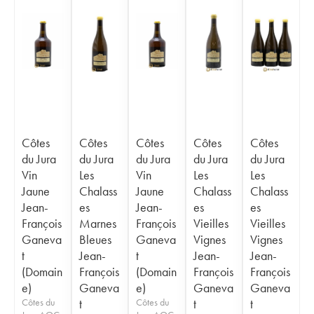
Côtes
Côtes
Côtes
Côtes
Côtes
du Jura
du Jura
du Jura
du Jura
du Jura
Vin
Les
Vin
Les
Les
Jaune
Chalass
Jaune
Chalass
Chalass
Jean-
es
Jean-
es
es
François
Marnes
François
Vieilles
Vieilles
Ganeva
Bleues
Ganeva
Vignes
Vignes
t
Jean-
t
Jean-
Jean-
(Domain
François
(Domain
François
François
e)
Ganeva
e)
Ganeva
Ganeva
Côtes du
t
Côtes du
t
t