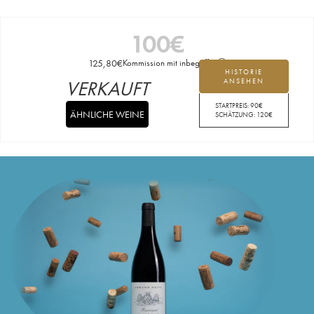
100
€
125,80
€
Kommission mit inbegriffen
HISTORIE
VERKAUFT
ANSEHEN
STARTPREIS:
90
€
ÄHNLICHE WEINE
SCHÄTZUNG:
120
€