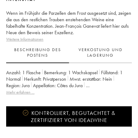
Wenn im Frühjahr die Parzellen dem Frost ausgesetzt sind, zeigen
die aus den restlichen Trauben enstehenden Weine eine
fabelhafte Konzentration. Jean-François Ganevat liefert hier aufs
Neue den Beweis seiner Exzellenz.
Weitere Informationen
BESCHREIBUNG DES
VERKOSTUNG UND
POSTENS
LAGERUNG
Anzahl:
1 Flasche
Bemerkung:
1 Wachskapsel
Füllstand:
1
Normal
Herkunft:
privatperson
Mwst. erstattbar:
nein
Region:
Jura
Appellation:
Côtes du Jura
Eigentümer:
Jean-François Ganevat (Domaine)
Mehr erfahren …
KONTROLLIERT, BEGUTACHTET &
ZERTIFIZIERT VON IDEALWINE