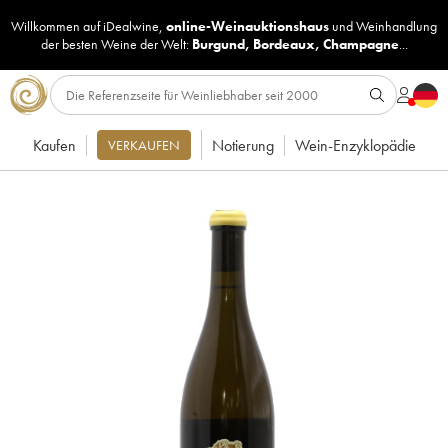
Willkommen auf iDealwine,
online-Weinauktionshaus
und
Weinhandlung
der besten Weine der Welt:
Burgund
,
Bordeaux
,
Champagne
...
Kaufen
Notierung
Wein-Enzyklopädie
VERKAUFEN