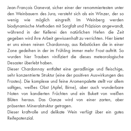
Jean-François Ganevat, sicher einer der renommiertesten unter 
den Weinbauern des Jura, versteht sich als ein Winzer, der so 
wenig wie möglich eingreift. Im Weinberg werden 
biodynamische Methoden mit Sorgfalt und Präzision angewandt, 
während in der Kellerei den natürlichen Hefen die Zeit 
gegeben wird ihre Arbeit gewissenhaft zu verrichten. Hier bietet 
er uns einen reinen Chardonnay, aus Rebstöcken die in einer 
Zone gedeihen in der im Frühling immer mehr Frost auftritt. So 
wurden hier Trauben vinifiziert die dieses meteorologische 
Desaster überlebt haben. 
Dieser Chardonnay entfaltet eine geradlinige und fleischige, 
sehr konzentrierte Struktur (eine der positiven Auswirkungen des 
Frostes). Die komplexe und feine Aromenpalette stellt vor allem 
saftiges, weißes Obst (Apfel, Birne), aber auch wunderbare 
Noten von kandierten Früchten und ein Bukett von weißen 
Blüten heraus. Das Ganze wird von einer zarten, aber 
präsenten Mineralstruktur getragen. 
Dieser kraftvolle und delikate Wein verfügt über ein gutes 
Reifepotenzial.