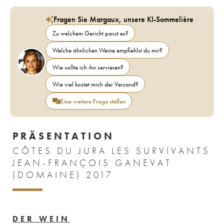
Fragen Sie Margaux, unsere KI-Sommelière
Zu welchem Gericht passt es?
Welche ähnlichen Weine empfiehlst du mir?
Wie sollte ich ihn servieren?
Wie viel kostet mich der Versand?
Eine weitere Frage stellen
PRÄSENTATION
CÔTES DU JURA LES SURVIVANTS
JEAN-FRANÇOIS GANEVAT
(DOMAINE) 2017
DER WEIN