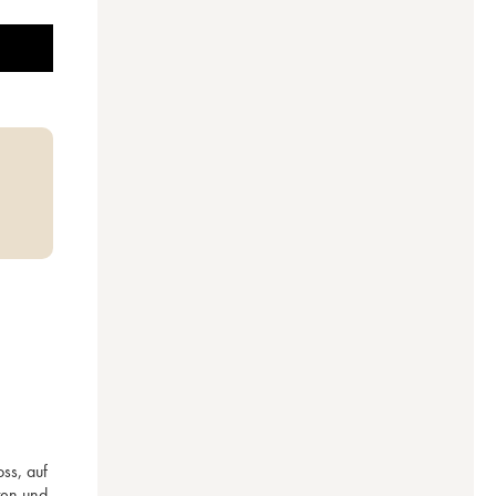
s, auf 
en und 