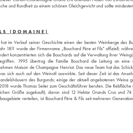
che und Rundheit zu einem schönen Gleichgewicht und sollte mindesten
LS (DOMAINE)
hat im Verlauf seiner Geschichte einen der besten Weinberge des Bu
ahr 1811 wurde der Firmenname „Bouchard Père et Fils" offiziell; währe
dert konzentrierten sich die Bouchards auf die Verwaltung ihrer Weingüt
griffen. 1995 übertrug die Familie Bouchard die Leitung an eine 
ernehmen Maison de Champagne Henriot. Das neue Team hat das Schicks
sich auch auf den Weinstil auswirkte. Seit dieser Zeit ist das Anseh
Handelshäusern des Burgunds; einige der aktuell angebotenen Weine g
018 wurde Thomas Seiter zum Geschäftsführer berufen. Die Rebfläche u
eichen Größe zugekauft), davon sind 12 Hektar Grands Crus und 74 
baugebiete verteilen, ist Bouchard Père & Fils seit mehreren Generation