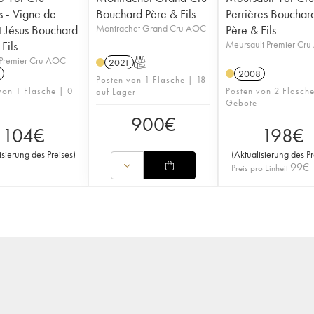
 - Vigne de
Bouchard Père & Fils
Perrières Bouchar
nt Jésus Bouchard
Montrachet Grand Cru AOC
Père & Fils
Fils
Meursault Premier Cr
Premier Cru AOC
2021
T
2008
Posten von 1 Flasche | 18
von 1 Flasche | 0
Posten von 2 Flasch
auf Lager
Gebote
900
€
104
€
198
€
isierung des Preises
)
(
Aktualisierung des Pr
99
€
Preis pro Einheit