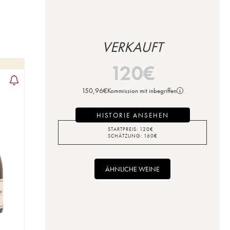
VERKAUFT
120
€
150,96
€
Kommission mit inbegriffen
HISTORIE ANSEHEN
STARTPREIS:
120
€
SCHÄTZUNG:
160
€
ÄHNLICHE WEINE
u