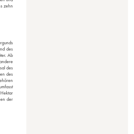
s zehn 
rgunds 
nd des 
er. Ab 
andere 
al des 
en des 
ehören 
mfasst 
Hektar 
en der 