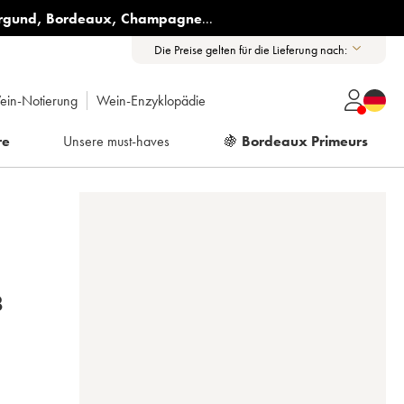
rgund
,
Bordeaux
,
Champagne
...
Die Preise gelten für die Lieferung nach:
ein-Notierung
Wein-Enzyklopädie
re
Unsere must-haves
🍇
Bordeaux Primeurs
8