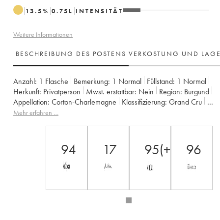
13.5
%
0.75
L
INTENSITÄT
Weitere Informationen
BESCHREIBUNG DES POSTENS
VERKOSTUNG UND LAG
Anzahl:
1 Flasche
Bemerkung:
1 Normal
Füllstand:
1
Normal
Herkunft:
privatperson
Mwst. erstattbar:
nein
Region:
Burgund
Appellation:
Corton-Charlemagne
Klassifizierung:
Grand Cru
Eigentümer:
Bouchard Père & Fils
Mehr erfahren …
94
17
95(+)/100
96