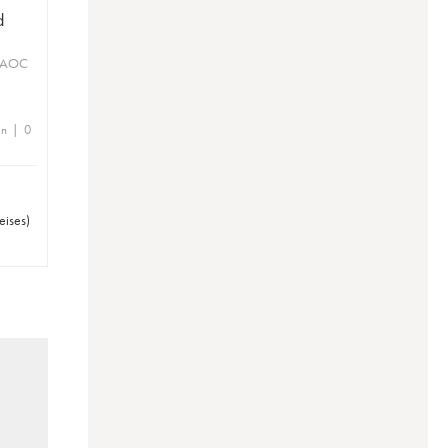
d
u AOC
en | 0
eises
)