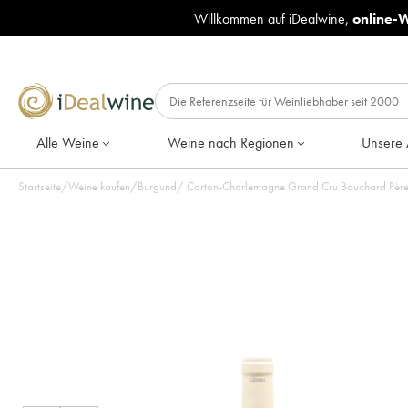
Willkommen auf iDealwine,
online-
Alle Weine
Weine nach Regionen
Unsere 
Startseite
/
Weine kaufen
/
Burgund
/
Corton-Charlemagne Grand Cru Bouchard Père &