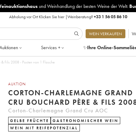
Weinauktionshaus
und
Weinhandlung der besten Weine der Welt:
Bu
Abholung vor Ort
Klicken Sie hier
|
Weinberatung?
+33 1 56 05 86 10
W
WEIN VERKAUFEN
Auktionen
Services +
✨
Ihre Online-Sommeliè
 Fils 2008 - Posten von 1 Flasche
AUKTION
CORTON-CHARLEMAGNE GRAND
CRU BOUCHARD PÈRE & FILS 200
Corton-Charlemagne Grand Cru AOC
GELBE FRÜCHTE
GASTRONOMISCHER WEIN
WEIN MIT REIFEPOTENZIAL