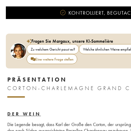
KONTROLLIERT, BEGUTACH
Fragen Sie Margaux, unsere KI-Sommelière
Zu welchem Gericht passt es?
Welche ähnlichen Weine empfieh
Eine weitere Frage stellen
PRÄSENTATION
CORTON-CHARLEMAGNE GRAND CRU
DER WEIN
Die Legende besagt, dass Karl der Große den Corton, der ursprüngli
den nach Süden ausgerichteten Parzellen Chardonnay anzubauen. D