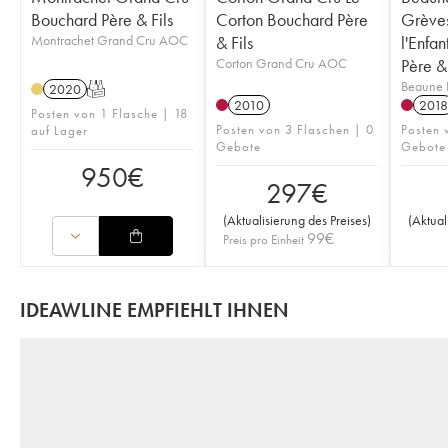
Bouchard Père & Fils
Corton Bouchard Père
Grèves
Montrachet Grand Cru AOC
& Fils
l'Enfa
Corton Grand Cru AOC
Père & 
Beaune 
2020
T
2010
2018
Posten von 1 Flasche | 18
Posten von 3 Flaschen | 0
Posten 
auf Lager
Gebote
Gebote
950
€
297
€
(
Aktualisierung des Preises
)
(
Aktual
99
€
Preis pro Einheit
IDEAWLINE EMPFIEHLT IHNEN