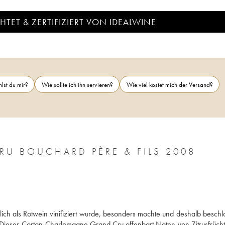
TET & ZERTIFIZIERT VON IDEALWINE
lst du mir?
Wie sollte ich ihn servieren?
Wie viel kostet mich der Versand?
 BOUCHARD PÈRE & FILS 2008
ch als Rotwein vinifiziert wurde, besonders mochte und deshalb beschlos
ieser Corton-Charlemagne Grand Cru offenbart Noten von Zitrusfrücht