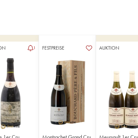
ON
FESTPREISE
AUKTION
1
 1er Cru
Montrachet Grand Cru
Meursault 1er Cr