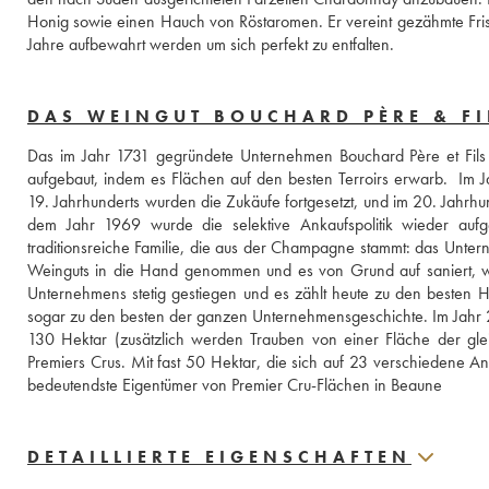
Honig sowie einen Hauch von Röstaromen. Er vereint gezähmte Fris
Jahre aufbewahrt werden um sich perfekt zu entfalten.
DAS WEINGUT BOUCHARD PÈRE & FI
Das im Jahr 1731 gegründete Unternehmen Bouchard Père et Fils 
aufgebaut, indem es Flächen auf den besten Terroirs erwarb.  Im J
19. Jahrhunderts wurden die Zukäufe fortgesetzt, und im 20. Jahrhun
dem Jahr 1969 wurde die selektive Ankaufspolitik wieder aufge
traditionsreiche Familie, die aus der Champagne stammt: das Unt
Weinguts in die Hand genommen und es von Grund auf saniert, was 
Unternehmens stetig gestiegen und es zählt heute zu den besten 
sogar zu den besten der ganzen Unternehmensgeschichte. Im Jahr 2
130 Hektar (zusätzlich werden Trauben von einer Fläche der gl
Premiers Crus. Mit fast 50 Hektar, die sich auf 23 verschiedene An
bedeutendste Eigentümer von Premier Cru-Flächen in Beaune
DETAILLIERTE EIGENSCHAFTEN