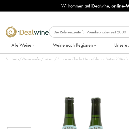
Willkommen auf iDealwine,
online-
Alle Weine
Weine nach Regionen
Unsere 
Startseite
/
Weine kaufen
/
Loiretal
/
Sancerre Clos la Neore Edmond Vatan 2014 - Po