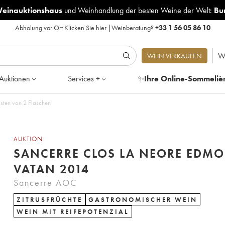
Weinauktionshaus
und
Weinhandlung der besten Weine der Welt:
Bu
Abholung vor Ort
Klicken Sie hier
|
Weinberatung?
+33 1 56 05 86 10
W
WEIN VERKAUFEN
Auktionen
Services +
✨
Ihre Online-Sommeliè
sten von 2 Flaschen
AUKTION
SANCERRE CLOS LA NEORE EDM
VATAN 2014
Sancerre AOC
ZITRUSFRÜCHTE
GASTRONOMISCHER WEIN
WEIN MIT REIFEPOTENZIAL