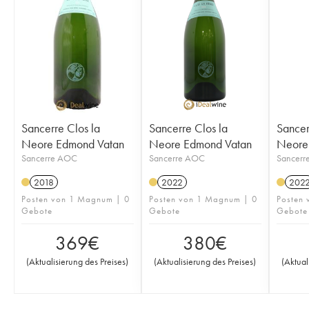
Sancerre Clos la
Sancerre Clos la
Sancer
Neore Edmond Vatan
Neore Edmond Vatan
Neore
Sancerre AOC
Sancerre AOC
Sancerr
2018
2022
202
Posten von 1 Magnum | 0
Posten von 1 Magnum | 0
Posten
Gebote
Gebote
Gebote
369
€
380
€
(
Aktualisierung des Preises
)
(
Aktualisierung des Preises
)
(
Aktual