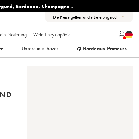
rgund
,
Bordeaux
,
Champagne
...
Die Preise gelten für die Lieferung nach:
ein-Notierung
Wein-Enzyklopädie
re
Unsere must-haves
🍇
Bordeaux Primeurs
OND