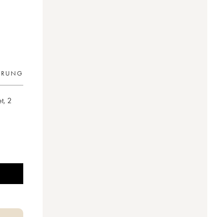
ERUNG
et
,
2