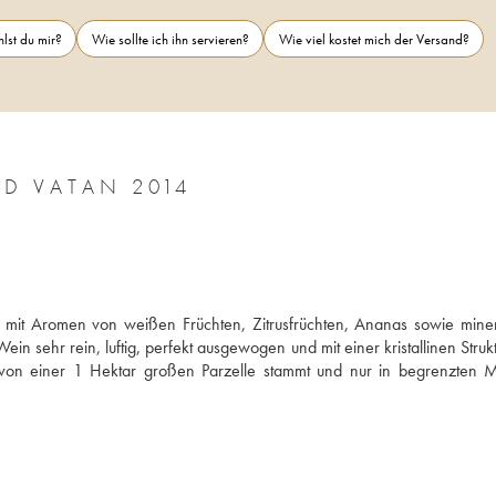
lst du mir?
Wie sollte ich ihn servieren?
Wie viel kostet mich der Versand?
D VATAN 2014
 mit Aromen von weißen Früchten, Zitrusfrüchten, Ananas sowie miner
n sehr rein, luftig, perfekt ausgewogen und mit einer kristallinen Strukt
 von einer 1 Hektar großen Parzelle stammt und nur in begrenzten 