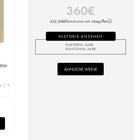
360
€
452,88
€
Kommission mit inbegriffen
HISTORIE ANSEHEN
STARTPREIS:
360
€
SCHÄTZUNG:
460
€
tan
ÄHNLICHE WEINE
m | 2