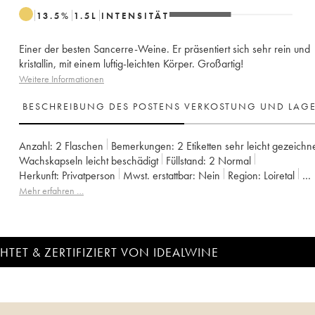
13.5
%
1.5
L
INTENSITÄT
Einer der besten Sancerre-Weine. Er präsentiert sich sehr rein und
kristallin, mit einem luftig-leichten Körper. Großartig!
Weitere Informationen
BESCHREIBUNG DES POSTENS
VERKOSTUNG UND LAG
Anzahl:
2 Flaschen
Bemerkungen:
2 Etiketten sehr leicht gezeichn
Wachskapseln leicht beschädigt
Füllstand:
2
Normal
Herkunft:
privatperson
Mwst. erstattbar:
nein
Region:
Loiretal
Appellation:
Sancerre
Eigentümer:
Edmond Vatan
Mehr erfahren …
TET & ZERTIFIZIERT VON IDEALWINE