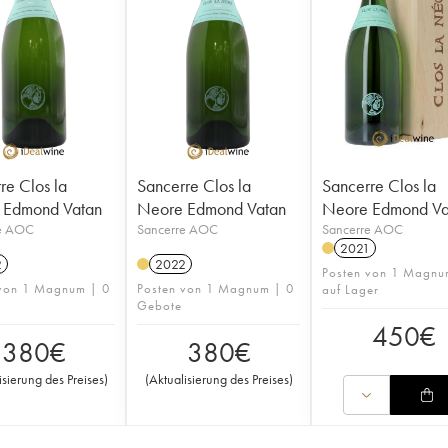
re Clos la
Sancerre Clos la
Sancerre Clos la
 Edmond Vatan
Neore Edmond Vatan
Neore Edmond Va
e AOC
Sancerre AOC
Sancerre AOC
2021
2
2022
Posten von 1 Magnu
 von 1 Magnum | 0
Posten von 1 Magnum | 0
auf Lager
Gebote
450
€
380
€
380
€
isierung des Preises
)
(
Aktualisierung des Preises
)