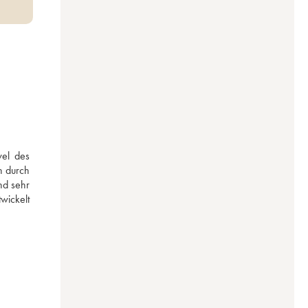
el des 
 durch 
d sehr 
ickelt 