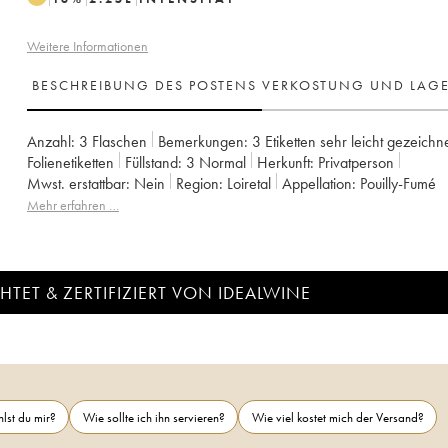
Weitere Informationen
BESCHREIBUNG DES POSTENS
VERKOSTUNG UND LAG
Anzahl:
3 Flaschen
Bemerkungen:
3 Etiketten sehr leicht gezeichn
Folienetiketten
Füllstand:
3
Normal
Herkunft:
privatperson
Mwst. erstattbar:
nein
Region:
Loiretal
Appellation:
Pouilly-Fumé
Mehr erfahren …
TET & ZERTIFIZIERT VON IDEALWINE
lst du mir?
Wie sollte ich ihn servieren?
Wie viel kostet mich der Versand?