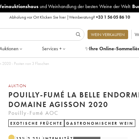
Weinauktionshaus
und
Weinhandlung der besten Weine der Welt:
Bu
Abholung vor Ort
Klicken Sie hier
|
Weinberatung?
+33 1 56 05 86 10
W
WEIN VERKAUFEN
Auktionen
Services +
✨
Ihre Online-Sommeliè
n 2020 - Posten von 3 Flaschen
AUKTION
POUILLY-FUMÉ LA BELLE ENDORM
DOMAINE AGISSON 2020
Pouilly-Fumé AOC
EXOTISCHE FRÜCHTE
GASTRONOMISCHER WEIN
13
%
2.25
L
INTENSITÄT