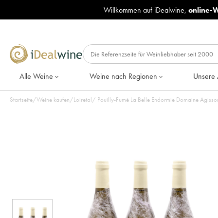
Willkommen auf iDealwine,
online-
Alle Weine
Weine nach Regionen
Unsere 
Startseite
/
Weine kaufen
/
Loiretal
/
Pouilly-Fumé La Belle Endormie Domaine Agisso