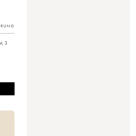
ERUNG
et
,
3