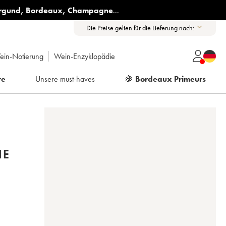
rgund
,
Bordeaux
,
Champagne
...
Die Preise gelten für die Lieferung nach:
ein-Notierung
Wein-Enzyklopädie
re
Unsere must-haves
🍇
Bordeaux Primeurs
IE