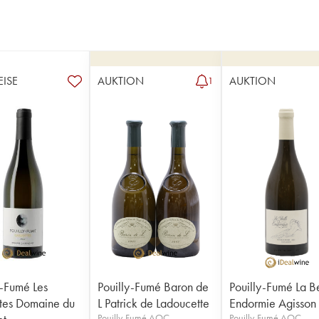
EISE
AUKTION
AUKTION
1
y-Fumé Les
Pouilly-Fumé Baron de
Pouilly-Fumé La B
ttes Domaine du
L Patrick de Ladoucette
Endormie Agisson
Pouilly-Fumé AOC
Pouilly-Fumé AOC