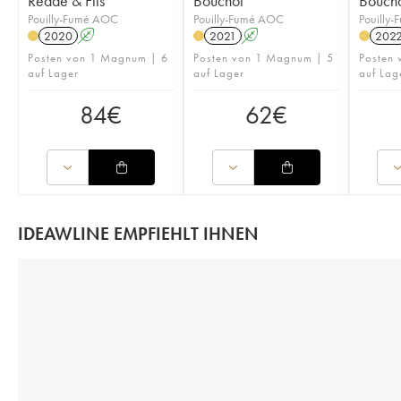
Redde & Fils
Bouchot
Bouch
Pouilly-Fumé AOC
Pouilly-Fumé AOC
Pouilly
2020
A
2021
A
202
Posten von 1 Magnum | 6
Posten von 1 Magnum | 5
Posten 
auf Lager
auf Lager
auf Lag
84
€
62
€
IDEAWLINE EMPFIEHLT IHNEN