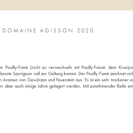
E DOMAINE AGISSON 2020
 Pouilly-Fumé (nicht zu verwechseln mit Pouilly-Fuissé, dem Kronjuw
bsorte Sauvignon voll zur Geltung kommt. Der Pouilly Fumé zeichnet sich
ten Aromen von Gewürzen und Feuerstein aus. Es ist ein sehr trockener un
nn aber auch einige Jahre gelagert werden. Mit zunehmender Reife entw