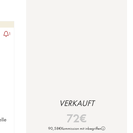
1
VERKAUFT
72
€
elle
90,58
€
Kommission mit inbegriffen