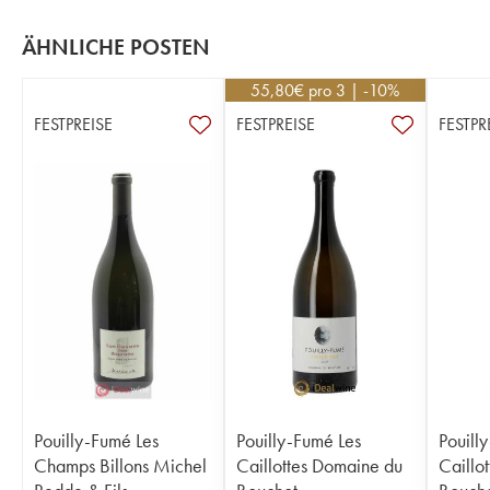
ÄHNLICHE POSTEN
55,80
€
pro 3 | -10%
FESTPREISE
FESTPREISE
FESTPR
Pouilly-Fumé Les
Pouilly-Fumé Les
Pouill
Champs Billons Michel
Caillottes Domaine du
Caillo