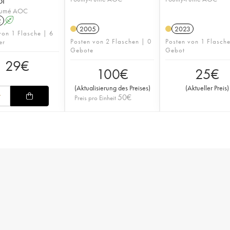
ot
-Fumé AOC
2
A
2005
2023
von 1 Flasche | 6
Posten von 2 Flaschen | 0
Posten von 1 Flasch
er
Gebote
Gebot
29
€
100
€
25
€
(
Aktualisierung des Preises
)
(
Aktueller Preis
)
50
€
Preis pro Einheit