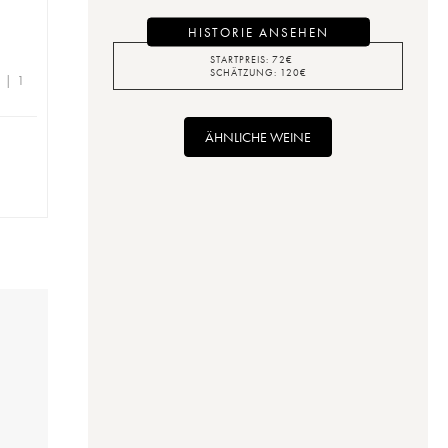
HISTORIE ANSEHEN
STARTPREIS:
72
€
SCHÄTZUNG:
120
€
e | 1
ÄHNLICHE WEINE