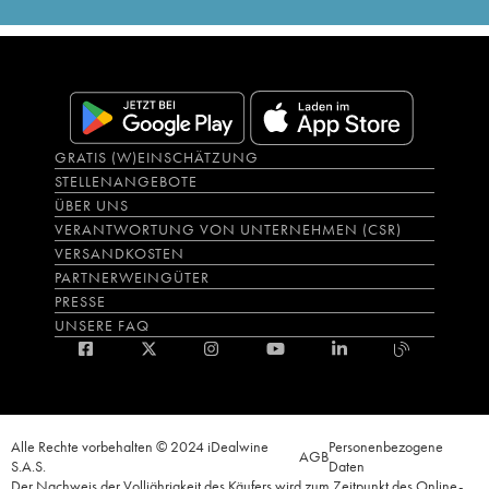
GRATIS (W)EINSCHÄTZUNG
STELLENANGEBOTE
ÜBER UNS
VERANTWORTUNG VON UNTERNEHMEN (CSR)
VERSANDKOSTEN
PARTNERWEINGÜTER
PRESSE
UNSERE FAQ
Alle Rechte vorbehalten © 2024 iDealwine
Personenbezogene
AGB
S.A.S.
Daten
Der Nachweis der Volljährigkeit des Käufers wird zum Zeitpunkt des Online-