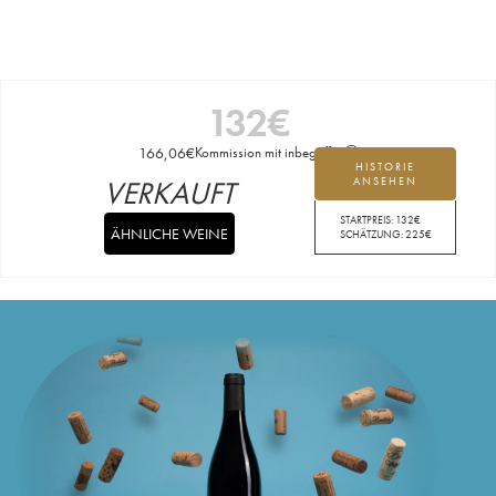
132
€
166,06
€
Kommission mit inbegriffen
HISTORIE
VERKAUFT
ANSEHEN
STARTPREIS:
132
€
ÄHNLICHE WEINE
SCHÄTZUNG:
225
€