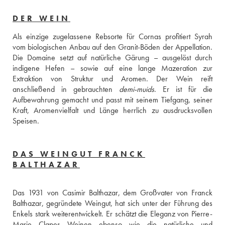
DER WEIN
Als einzige zugelassene Rebsorte für Cornas profitiert Syrah 
vom biologischen Anbau auf den Granit-Böden der Appellation. 
Die Domaine setzt auf natürliche Gärung – ausgelöst durch 
indigene Hefen – sowie auf eine lange Mazeration zur 
Extraktion von Struktur und Aromen. Der Wein reift 
anschließend in gebrauchten 
demi-muids
. Er ist für die 
Aufbewahrung gemacht und passt mit seinem Tiefgang, seiner 
Kraft, Aromenvielfalt und Länge herrlich zu ausdrucksvollen 
Speisen.
DAS WEINGUT FRANCK
BALTHAZAR
Das 1931 von Casimir Balthazar, dem Großvater von Franck 
Balthazar, gegründete Weingut, hat sich unter der Führung des 
Enkels stark weiterentwickelt. Er schätzt die Eleganz von Pierre-
Marie Clapes Weinen ebenso wie die natürliche und 