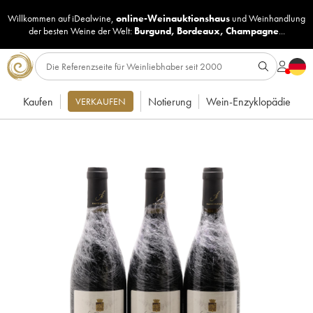
Willkommen auf iDealwine,
online-Weinauktionshaus
und
Weinhandlung
der besten Weine der Welt:
Burgund
,
Bordeaux
,
Champagne
...
Kaufen
Notierung
Wein-Enzyklopädie
VERKAUFEN