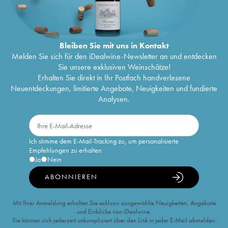
Bleiben Sie mit uns in Kontakt
Melden Sie sich für den iDealwine-Newsletter an und entdecken
Sie unsere exklusiven Weinschätze!
Erhalten Sie direkt in Ihr Postfach handverlesene
Neuentdeckungen, limitierte Angebote, Neuigkeiten und fundierte
Analysen.
Ich stimme dem E-Mail-Tracking zu, um personalisierte
Empfehlungen zu erhalten
Ja
Nein
ABONNIEREN
Mit Ihrer Anmeldung erhalten Sie exklusiv ausgewählte Neuigkeiten, Angebote
und Einblicke von iDealwine.
Sie können sich jederzeit unkompliziert über den Link in jeder E-Mail abmelden.