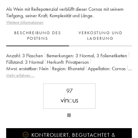
Als Wein mit Reifepotenzial verblüfft dieser Cornas mit seinem
Tiefgang, seiner Kraft, Komplexität und Länge.
Weitere Informationen
BESCHREIBUNG DES
VERKOSTUNG UND
POSTENS
LAGERUNG
Anzahl:
3 Flaschen
Bemerkungen:
3 Normal
,
3 Folienetiketten
Füllstand:
3
Normal
Herkunft:
privatperson
Mwst. erstattbar:
nein
Region:
Rhonetal
Appellation:
Cornas
Eigentümer:
Franck Balthazar (Domaine)
Mehr erfahren …
97
KONTROLLIERT, BEGUTACHTET &