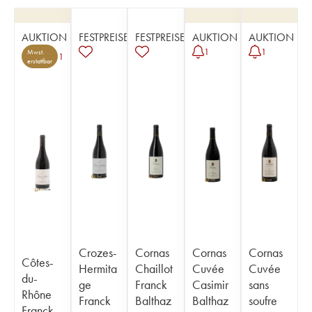
AUKTION
FESTPREISE
FESTPREISE
AUKTION
AUKTION
1
1
Mwst.
1
erstattbar
Crozes-
Cornas
Cornas
Cornas
Côtes-
Hermita
Chaillot
Cuvée
Cuvée
du-
ge
Franck
Casimir
sans
Rhône
Franck
Balthaz
Balthaz
soufre
Franck