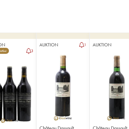
ON
AUKTION
AUKTION
1
3
attbar
Château Dassault
Château Dassault