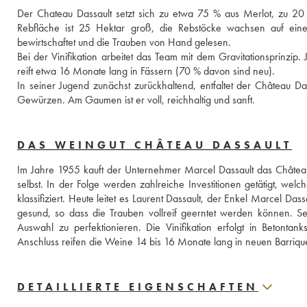
Der Chateau Dassault setzt sich zu etwa 75 % aus Merlot, zu 2
Rebfläche ist 25 Hektar groß, die Rebstöcke wachsen auf eine
bewirtschaftet und die Trauben von Hand gelesen. 
Bei der Vinifikation arbeitet das Team mit dem Gravitationsprinzip. 
reift etwa 16 Monate lang in Fässern (70 % davon sind neu). 
In seiner Jugend zunächst zurückhaltend, entfaltet der Château Da
Gewürzen. Am Gaumen ist er voll, reichhaltig und sanft. 
DAS WEINGUT CHÂTEAU DASSAULT
Im Jahre 1955 kauft der Unternehmer Marcel Dassault das Château 
selbst. In der Folge werden zahlreiche Investitionen getätigt, we
klassifiziert. Heute leitet es Laurent Dassault, der Enkel Marcel Da
gesund, so dass die Trauben vollreif geerntet werden können. Seit
Auswahl zu perfektionieren. Die Vinifikation erfolgt in Betontank
Anschluss reifen die Weine 14 bis 16 Monate lang in neuen Barriqu
DETAILLIERTE EIGENSCHAFTEN