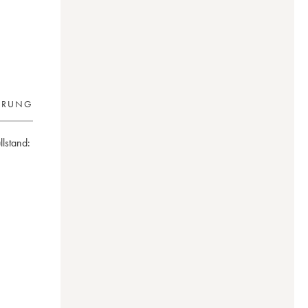
ERUNG
llstand:
ssault