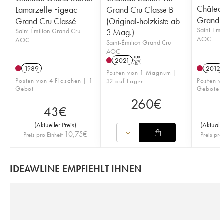
Châtea
Lamarzelle Figeac
Grand Cru Classé B
Grand 
Grand Cru Classé
(Original-holzkiste ab
Saint-Ém
Saint-Émilion Grand Cru
3 Mag.)
AOC
AOC
Saint-Émilion Grand Cru
AOC
2021
T
1989
2012
Posten von 1 Magnum |
Posten von 4 Flaschen | 1
Posten 
32 auf Lager
Gebot
Gebote
260
€
43
€
(
Aktueller Preis
)
(
Aktual
10,75
€
Preis pro Einheit
Preis pr
IDEAWLINE EMPFIEHLT IHNEN