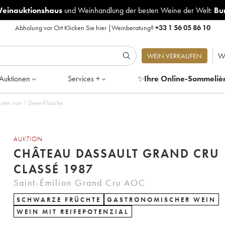
Weinauktionshaus
und
Weinhandlung der besten Weine der Welt:
Bu
Abholung vor Ort
Klicken Sie hier
|
Weinberatung?
+33 1 56 05 86 10
W
WEIN VERKAUFEN
Auktionen
Services +
✨
Ihre Online-Sommeliè
sten von 1 Demi-Flasche
AUKTION
CHÂTEAU DASSAULT GRAND CRU
CLASSÉ 1987
Saint-Émilion Grand Cru AOC
SCHWARZE FRÜCHTE
GASTRONOMISCHER WEIN
WEIN MIT REIFEPOTENZIAL