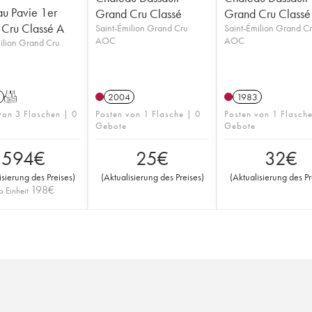
u Pavie 1er
Grand Cru Classé
Grand Cru Classé
Cru Classé A
Saint-Émilion Grand Cru
Saint-Émilion Grand C
AOC
AOC
ilion Grand Cru
T
2004
1983
von 3 Flaschen | 0
Posten von 1 Flasche | 0
Posten von 1 Flasch
Gebote
Gebote
594
€
25
€
32
€
isierung des Preises
)
(
Aktualisierung des Preises
)
(
Aktualisierung des Pr
198
€
o Einheit