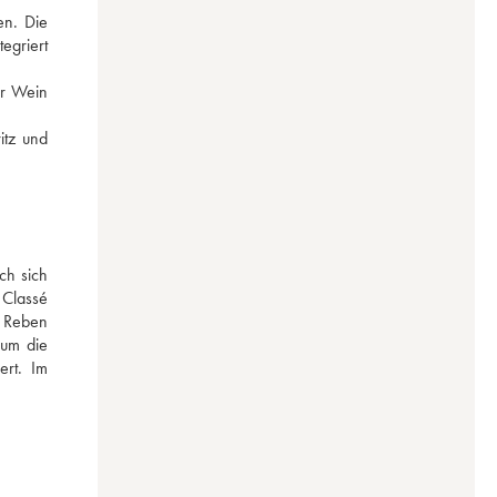
n. Die 
griert 
r Wein 
tz und 
h sich 
Classé 
 Reben 
um die 
rt. Im 