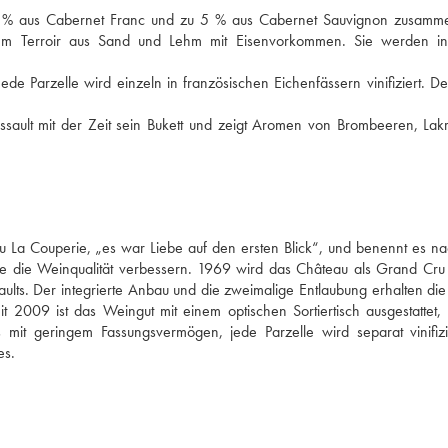
0 % aus Cabernet Franc und zu 5 % aus Cabernet Sauvignon zusamme
m Terroir aus Sand und Lehm mit Eisenvorkommen. Sie werden inte
Jede Parzelle wird einzeln in französischen Eichenfässern vinifiziert. De
ssault mit der Zeit sein Bukett und zeigt Aromen von Brombeeren, Lakri
La Couperie, „es war Liebe auf den ersten Blick“, und benennt es nac
lche die Weinqualität verbessern. 1969 wird das Château als Grand Cru 
ssaults. Der integrierte Anbau und die zweimalige Entlaubung erhalten die
 2009 ist das Weingut mit einem optischen Sortiertisch ausgestattet, 
s mit geringem Fassungsvermögen, jede Parzelle wird separat vinifizie
es.