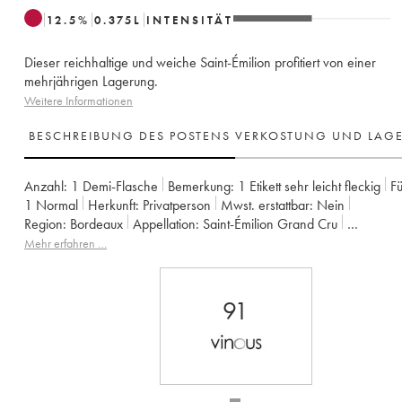
12.5
%
0.375
L
INTENSITÄT
Dieser reichhaltige und weiche Saint-Émilion profitiert von einer
mehrjährigen Lagerung.
Weitere Informationen
BESCHREIBUNG DES POSTENS
VERKOSTUNG UND LAG
Anzahl:
1 Demi-Flasche
Bemerkung:
1 Etikett sehr leicht fleckig
Fü
1
Normal
Herkunft:
privatperson
Mwst. erstattbar:
nein
Region:
Bordeaux
Appellation:
Saint-Émilion Grand Cru
Klassifizierung:
Grand Cru Classé
Eigentümer:
SARL du Château Da
Mehr erfahren …
91