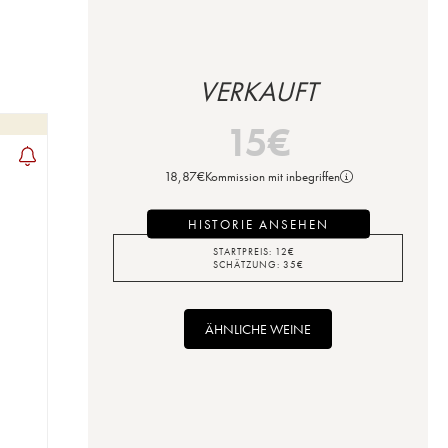
VERKAUFT
15
€
18,87
€
Kommission mit inbegriffen
HISTORIE ANSEHEN
STARTPREIS:
12
€
SCHÄTZUNG:
35
€
ÄHNLICHE WEINE