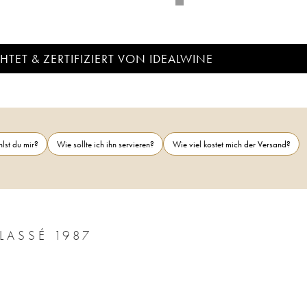
TET & ZERTIFIZIERT VON IDEALWINE
lst du mir?
Wie sollte ich ihn servieren?
Wie viel kostet mich der Versand?
LASSÉ 1987