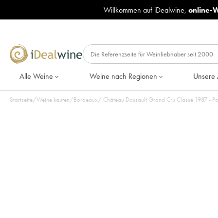
Willkommen auf iDealwine,
online-
Alle Weine
Weine nach Regionen
Unsere 
Startseite
/
Weine kaufen
/
Bordeaux
/
Château Dassault Grand Cru Classé 1987 - Po