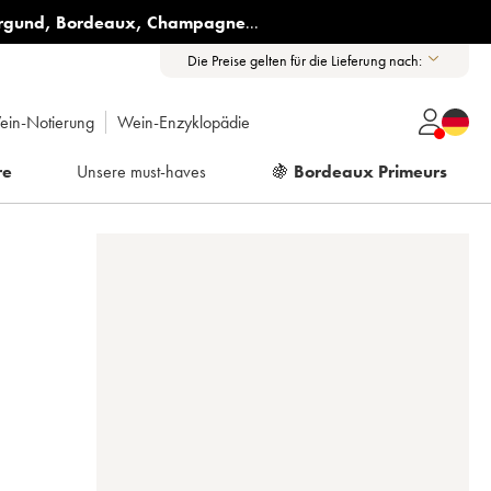
rgund
,
Bordeaux
,
Champagne
...
Die Preise gelten für die Lieferung nach:
ein-Notierung
Wein-Enzyklopädie
re
Unsere must-haves
🍇
Bordeaux Primeurs