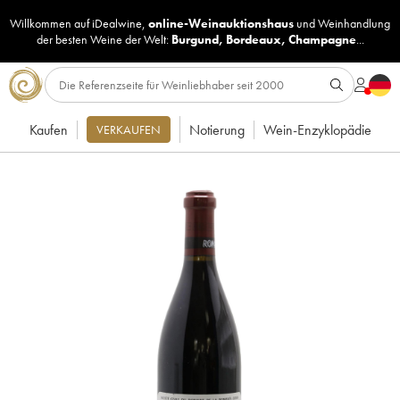
Willkommen auf iDealwine,
online-Weinauktionshaus
und
Weinhandlung
der besten Weine der Welt:
Burgund
,
Bordeaux
,
Champagne
...
Kaufen
Notierung
Wein-Enzyklopädie
VERKAUFEN