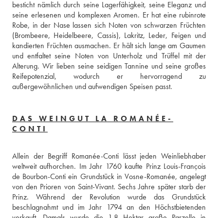
besticht nämlich durch seine Lagerfähigkeit, seine Eleganz und 
seine erlesenen und komplexen Aromen. Er hat eine rubinrote 
Robe, in der Nase lassen sich Noten von schwarzen Früchten 
(Brombeere, Heidelbeere, Cassis), Lakritz, Leder, Feigen und 
kandierten Früchten ausmachen. Er hält sich lange am Gaumen 
und entfaltet seine Noten von Unterholz und Trüffel mit der 
Alterung. Wir lieben seine seidigen Tannine und seine großes 
Reifepotenzial, wodurch er hervorragend zu 
außergewöhnlichen und aufwendigen Speisen passt.
DAS WEINGUT LA ROMANÉE-
CONTI
Allein der Begriff Romanée-Conti lässt jeden Weinliebhaber 
weltweit aufhorchen. Im Jahr 1760 kaufte Prinz Louis-François 
de Bourbon-Conti ein Grundstück in Vosne-Romanée, angelegt 
von den Prioren von Saint-Vivant. Sechs Jahre später starb der 
Prinz. Während der Revolution wurde das Grundstück 
beschlagnahmt und im Jahr 1794 an den Höchstbietenden 
verkauft. Damals wurde die 1,8 Hektar große Parzelle in 