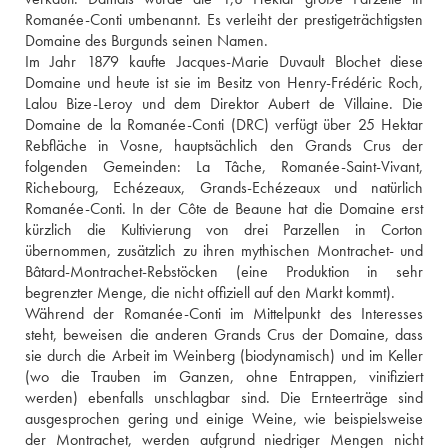
Romanée-Conti umbenannt. Es verleiht der prestigeträchtigsten 
Domaine des Burgunds seinen Namen. 
Im Jahr 1879 kaufte Jacques-Marie Duvault Blochet diese 
Domaine und heute ist sie im Besitz von Henry-Frédéric Roch, 
Lalou Bize-Leroy und dem Direktor Aubert de Villaine. Die 
Domaine de la Romanée-Conti (DRC) verfügt über 25 Hektar 
Rebfläche in Vosne, hauptsächlich den Grands Crus der 
folgenden Gemeinden: La Tâche, Romanée-Saint-Vivant, 
Richebourg, Echézeaux, Grands-Echézeaux und natürlich 
Romanée-Conti. In der Côte de Beaune hat die Domaine erst 
kürzlich die Kultivierung von drei Parzellen in Corton 
übernommen, zusätzlich zu ihren mythischen Montrachet- und 
Bâtard-Montrachet-Rebstöcken (eine Produktion in sehr 
begrenzter Menge, die nicht offiziell auf den Markt kommt).
Während der Romanée-Conti im Mittelpunkt des Interesses 
steht, beweisen die anderen Grands Crus der Domaine, dass 
sie durch die Arbeit im Weinberg (biodynamisch) und im Keller 
(wo die Trauben im Ganzen, ohne Entrappen, vinifiziert 
werden) ebenfalls unschlagbar sind. Die Ernteerträge sind 
ausgesprochen gering und einige Weine, wie beispielsweise 
der Montrachet, werden aufgrund niedriger Mengen nicht 