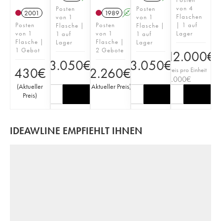
von 4
Posten
Posten
2001
1989
A
Flaschen
von 1
von 1
Posten
Posten
| 1 auf
Flasche |
Flasche |
von 1
von 1
Lager
1 auf
1 auf
Flasche |
Flasche |
Lager
Lager
1 Gebot
2 Gebote
12.000
€
3.050
€
3.050
€
430
€
2.260
€
Preis pro Einheit
3.000
€
(
Aktueller
(
Aktueller Preis
)
Preis
)
IDEAWLINE EMPFIEHLT IHNEN