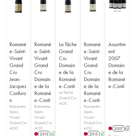
Romané
Romané
La Tâche
Romané
Assortim
e-Saint-
e-Saint-
Grand
e-Saint-
ent
Vivant
Vivant
Cru
Vivant
2007
Grand
Grand
Domain
Grand
Domain
Cru
Cru
e de la
Cru
e de la
Jean-
Domain
Romané
Domain
Romané
Jacques
e de la
e-Conti
e de la
e-Conti
Confuro
Romané
La Tâche
Romané
Grand Cru
n
e-Conti
e-Conti
AOC
Romanée-
Romanée-
Romanée-
Saint-
Saint-
Saint-
Vivant
Vivant
Vivant
Grand Cru
Grand Cru
Grand Cru
AOC
AOC
AOC
2007
T
2015
A
2015
A
Posten