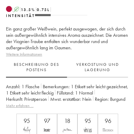
A
13.5
%
0.75
L
INTENSITÄT
Ein ganz großer Weißwein, perfekt ausgewogen, der sich durch
sein außergewöhnlich intensives Aroma auszeichnet. Die Aromen
der Viognier-Traube entfalten sich wunderbar rund und
außergewöhnlich lang im Gaumen.
Weitere Informationen
BESCHREIBUNG DES
VERKOSTUNG UND
POSTENS
LAGERUNG
Anzahl:
1 Flasche
Bemerkungen:
1 Etikett sehr leicht gezeichnet
,
1 Etikett sehr leicht fleckig
Füllstand:
1
Normal
Herkunft:
privatperson
Mwst. erstattbar:
nein
Region:
Burgund
Appellation:
Romanée-Saint-Vivant
Klassifizierung:
Grand Cru
Mehr erfahren …
Eigentümer:
Domaine de la Romanée-Conti
95
97
18
95
96