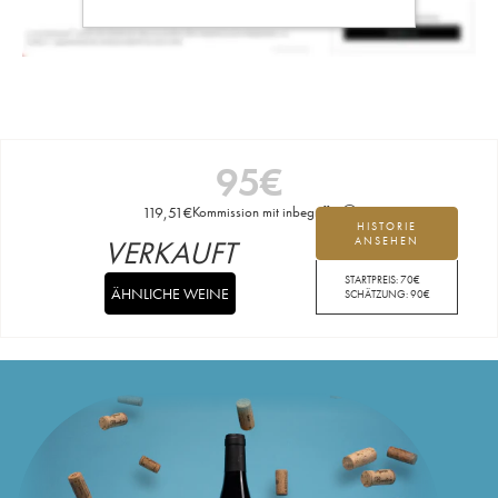
95
€
119,51
€
Kommission mit inbegriffen
HISTORIE
VERKAUFT
ANSEHEN
STARTPREIS:
70
€
ÄHNLICHE WEINE
SCHÄTZUNG:
90
€