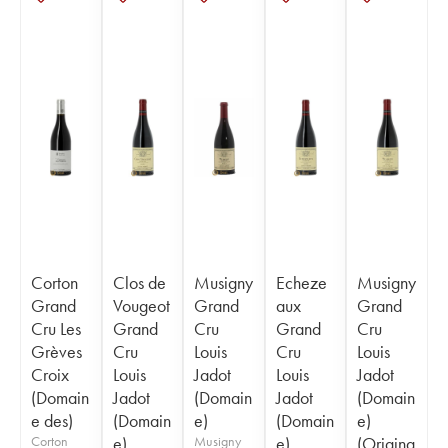
Corton
Clos de
Musigny
Echeze
Musigny
Grand
Vougeot
Grand
aux
Grand
Cru Les
Grand
Cru
Grand
Cru
Grèves
Cru
Louis
Cru
Louis
Croix
Louis
Jadot
Louis
Jadot
(Domain
Jadot
(Domain
Jadot
(Domain
e des)
(Domain
e)
(Domain
e)
Corton
e)
Musigny
e)
(Origina