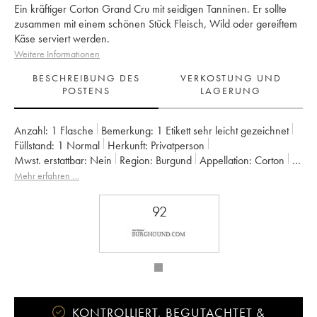
Ein kräftiger Corton Grand Cru mit seidigen Tanninen. Er sollte
zusammen mit einem schönen Stück Fleisch, Wild oder gereiftem
Käse serviert werden.
Weitere Informationen
BESCHREIBUNG DES
VERKOSTUNG UND
POSTENS
LAGERUNG
Anzahl:
1 Flasche
Bemerkung:
1 Etikett sehr leicht gezeichnet
Füllstand:
1
Normal
Herkunft:
privatperson
Mwst. erstattbar:
nein
Region:
Burgund
Appellation:
Corton
Klassifizierung:
Grand Cru
Eigentümer:
Louis Jadot (Domaine)
Mehr erfahren …
92
KONTROLLIERT, BEGUTACHTET &