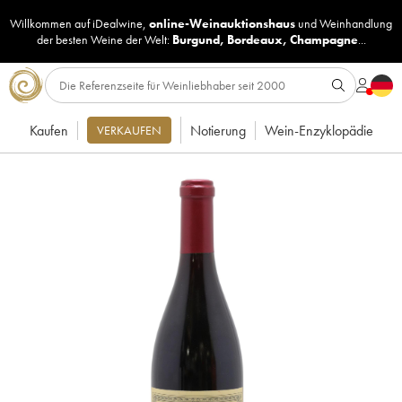
Willkommen auf iDealwine,
online-Weinauktionshaus
und
Weinhandlung
der besten Weine der Welt:
Burgund
,
Bordeaux
,
Champagne
...
Kaufen
Notierung
Wein-Enzyklopädie
VERKAUFEN