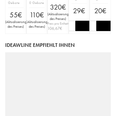
Gebote
0 Gebote
320
€
29
€
20
€
55
€
110
€
(
Aktualisierung
des Preises
)
(
Aktualisierung
(
Aktualisierung
Preis pro Einheit
des Preises
)
des Preises
)
106,67
€
IDEAWLINE EMPFIEHLT IHNEN