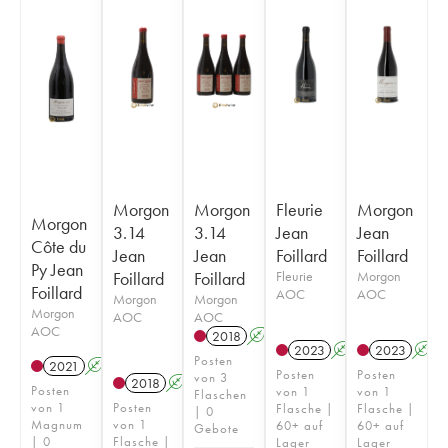
Morgon
Morgon
Fleurie
Morgon
Morgon
3.14
3.14
Jean
Jean
Côte du
Jean
Jean
Foillard
Foillard
Py Jean
Foillard
Foillard
Fleurie
Morgon
Foillard
AOC
AOC
Morgon
Morgon
Morgon
AOC
AOC
AOC
2018
A
K
2023
A
K
2023
A
Posten
2021
A
K
Posten
Posten
von 3
2018
A
K
Posten
von 1
von 1
Flaschen
von 1
Posten
Flasche |
Flasche |
| 0
Magnum
von 1
60+ auf
60+ auf
Gebote
| 0
Flasche |
Lager
Lager