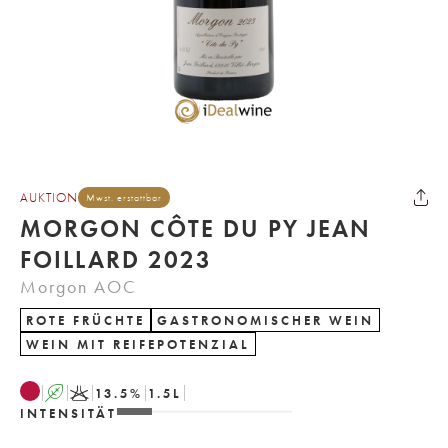
AUKTION
Mwst. erstattbar
MORGON CÔTE DU PY JEAN
FOILLARD 2023
Morgon AOC
ROTE FRÜCHTE
GASTRONOMISCHER WEIN
WEIN MIT REIFEPOTENZIAL
A
K
13.5
%
1.5
L
INTENSITÄT