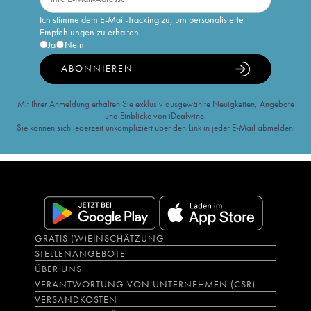
Ich stimme dem E-Mail-Tracking zu, um personalisierte
Empfehlungen zu erhalten
Ja
Nein
ABONNIEREN
Mit Ihrer Anmeldung erhalten Sie exklusiv ausgewählte Neuigkeiten, Angebote
und Einblicke von iDealwine.
Sie können sich jederzeit unkompliziert über den Link in jeder E-Mail abmelden.
GRATIS (W)EINSCHÄTZUNG
STELLENANGEBOTE
ÜBER UNS
VERANTWORTUNG VON UNTERNEHMEN (CSR)
VERSANDKOSTEN