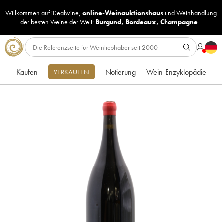
Willkommen auf iDealwine,
online-Weinauktionshaus
und
Weinhandlung
der besten Weine der Welt:
Burgund
,
Bordeaux
,
Champagne
...
Kaufen
Notierung
Wein-Enzyklopädie
VERKAUFEN