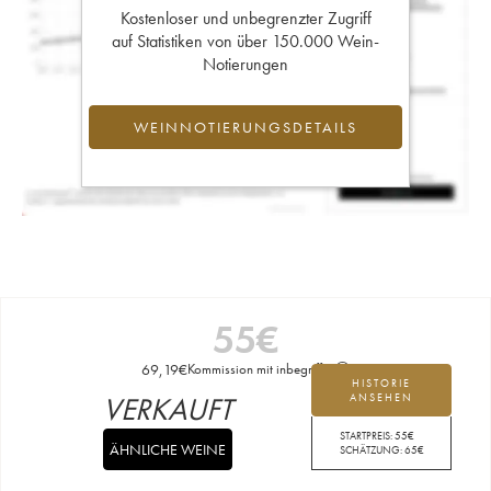
Kostenloser und unbegrenzter Zugriff
auf Statistiken von über 150.000 Wein-
Notierungen
WEINNOTIERUNGSDETAILS
55
€
69,19
€
Kommission mit inbegriffen
HISTORIE
VERKAUFT
ANSEHEN
STARTPREIS:
55
€
ÄHNLICHE WEINE
SCHÄTZUNG:
65
€