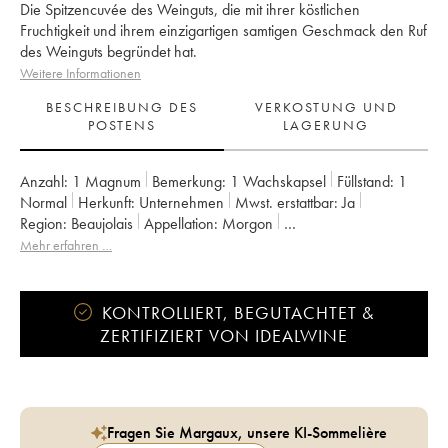
Die Spitzencuvée des Weinguts, die mit ihrer köstlichen
Fruchtigkeit und ihrem einzigartigen samtigen Geschmack den Ruf
des Weinguts begründet hat.
Weitere Informationen
BESCHREIBUNG DES
VERKOSTUNG UND
POSTENS
LAGERUNG
Anzahl:
1 Magnum
Bemerkung:
1 Wachskapsel
Füllstand:
1
Normal
Herkunft:
unternehmen
Mwst. erstattbar:
ja
Region:
Beaujolais
Appellation:
Morgon
Eigentümer:
Jean Foillard
Mehr erfahren …
KONTROLLIERT, BEGUTACHTET &
ZERTIFIZIERT VON IDEALWINE
Fragen Sie Margaux, unsere KI-Sommelière