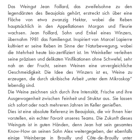
Das Weingut Jean Foillard, das zweifelsohne zu den 
legendärsten des Beaujolais gehört, erstreckt sich über eine 
Fläche von etwa zwanzig Hektar, wobei die Reben 
hauptsächlich in den Appellationen Morgon und Fleurie 
wachsen. Jean Foillard, Sohn und Enkel eines Winzers, 
übernahm 1981 das Familiengut. Inspiriert von Marcel Lapierre 
kultiviert er seine Reben im Sinne der Naturbewegung, wobei 
die Mehrheit heute bio-zertifiziert ist. Im Weinkeller verleihen 
seine präzisen und delikaten Vinifikationen ohne Schwefel, sehr 
nah an der Frucht, seinen Weinen eine unvergleichliche 
Geschmeidigkeit. Die Idee des Winzers ist es, Weine zu 
erzeugen, die durch akribische Arbeit „unter dem Mikroskop“ 
lebendig sind.
Die Weine zeichnen sich durch ihre Intensität, Frische und ihre 
Ausgewogenheit zwischen Feinheit und Struktur aus. Sie lassen 
sich sofort oder nach mehreren Jahren im Keller genießen.
Dies ist eine absolute Referenz im Beaujolais, die wir Ihnen hier 
vorstellen, ein echter Favorit unseres Teams. Die Zukunft dieses 
Weinguts ist in guten Händen, denn Jean hat sein gesamtes 
Know-How an seinen Sohn Alex weitergegeben, der ebenfalls 
einige Weinberge in Brouilly und Côte-de-Brouilly unter 